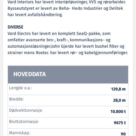
Vard Interiors har levert interiørløsninger, VVS og rørarbeider.
Bysseutstyret er levert av Beha- Hedo Industrier og Delitek
har levert avfallshåndtering.
DIVERSE
Vard Electro har levert en komplett SeaQ-pakke, som
omfatter avanserte bro-, kraft-, kommunikasjons- og
automasjonsløsninger.John Gjerde har levert bushel filter og
strainer mens Roxtec har levert rør- og kabelgjennomføringer.
HOVEDDATA
Lengde o.a.:
129,8 m
Bredde:
28,0 m
Dødvekttonnasje:
10.800 t
Bruttotonnasje:
9675 t
Mannskap:
90