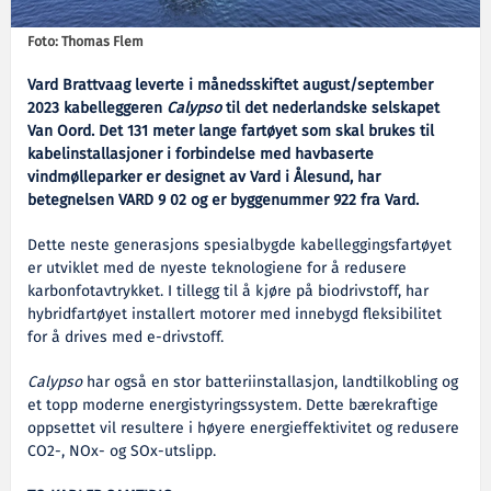
Foto: Thomas Flem
Vard Brattvaag leverte i månedsskiftet august/september
2023 kabelleggeren
Calypso
til det nederlandske selskapet
Van Oord. Det 131 meter lange fartøyet som skal brukes til
kabelinstallasjoner i forbindelse med havbaserte
vindmølleparker er designet av Vard i Ålesund, har
betegnelsen VARD 9 02 og er byggenummer 922 fra Vard.
Dette neste generasjons spesialbygde kabelleggingsfartøyet
er utviklet med de nyeste teknologiene for å redusere
karbonfotavtrykket. I tillegg til å kjøre på biodrivstoff, har
hybridfartøyet installert motorer med innebygd fleksibilitet
for å drives med e-drivstoff.
Calypso
har også en stor batteriinstallasjon, landtilkobling og
et topp moderne energistyringssystem. Dette bærekraftige
oppsettet vil resultere i høyere energieffektivitet og redusere
CO2-, NOx- og SOx-utslipp.