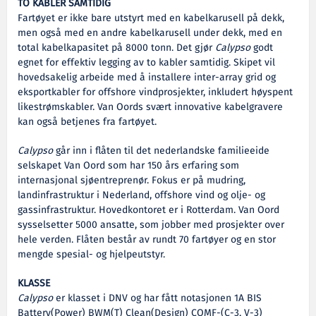
TO KABLER SAMTIDIG
Fartøyet er ikke bare utstyrt med en kabelkarusell på dekk,
men også med en andre kabelkarusell under dekk, med en
total kabelkapasitet på 8000 tonn. Det gjør
Calypso
godt
egnet for effektiv legging av to kabler samtidig. Skipet vil
hovedsakelig arbeide med å installere inter-array grid og
eksportkabler for offshore vindprosjekter, inkludert høyspent
likestrømskabler. Van Oords svært innovative kabelgravere
kan også betjenes fra fartøyet.
Calypso
går inn i flåten til det nederlandske familieeide
selskapet Van Oord som har 150 års erfaring som
internasjonal sjøentreprenør. Fokus er på mudring,
landinfrastruktur i Nederland, offshore vind og olje- og
gassinfrastruktur. Hovedkontoret er i Rotterdam. Van Oord
sysselsetter 5000 ansatte, som jobber med prosjekter over
hele verden. Flåten består av rundt 70 fartøyer og en stor
mengde spesial- og hjelpeutstyr.
KLASSE
Calypso
er klasset i DNV og har fått notasjonen 1A BIS
Battery(Power) BWM(T) Clean(Design) COMF-(C-3, V-3)