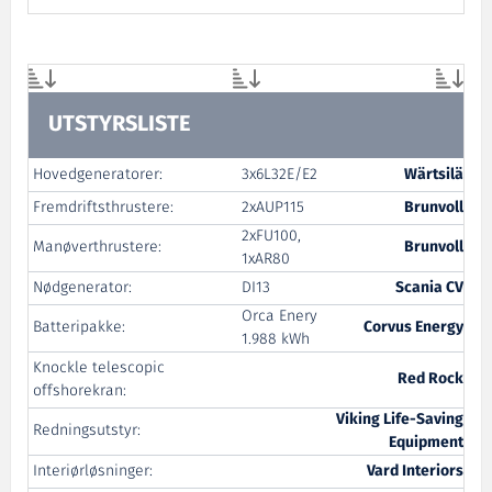
UTSTYRSLISTE
Hovedgeneratorer:
3x6L32E/E2
Wärtsilä
Fremdriftsthrustere:
2xAUP115
Brunvoll
2xFU100,
Manøverthrustere:
Brunvoll
1xAR80
Nødgenerator:
DI13
Scania CV
Orca Enery
Batteripakke:
Corvus Energy
1.988 kWh
Knockle telescopic
Red Rock
offshorekran:
Viking Life-Saving
Redningsutstyr:
Equipment
Interiørløsninger:
Vard Interiors