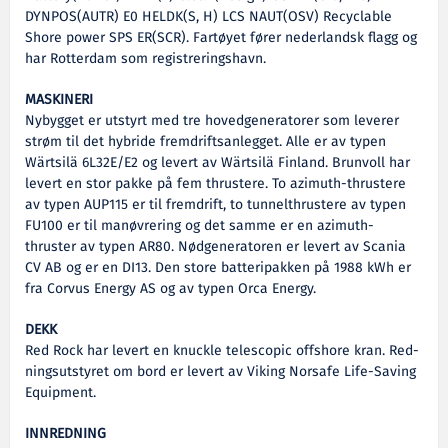
DYNPOS(AUTR) E0 HELDK(S, H) LCS NAUT(OSV) Recyclable
Shore power SPS ER(SCR). Fartøyet fører nederlandsk flagg og
har Rotterdam som registreringshavn.
MASKINERI
Nybygget er utstyrt med tre hovedgeneratorer som leverer
strøm til det hybride fremdriftsanlegget. Alle er av typen
Wärtsilä 6L32E/E2 og levert av Wärtsilä Finland. Brunvoll har
levert en stor pakke på fem thrustere. To azimuth-thrustere
av typen AUP115 er til fremdrift, to tunnelthrustere av typen
FU100 er til manøvrering og det samme er en azimuth-
thruster av typen AR80. Nødgeneratoren er levert av Scania
CV AB og er en DI13. Den store batteripakken på 1988 kWh er
fra Corvus Energy AS og av typen Orca Energy.
DEKK
Red Rock har levert en knuckle telescopic offshore kran. Red-
ningsutstyret om bord er levert av Viking Norsafe Life-Saving
Equipment.
INNREDNING