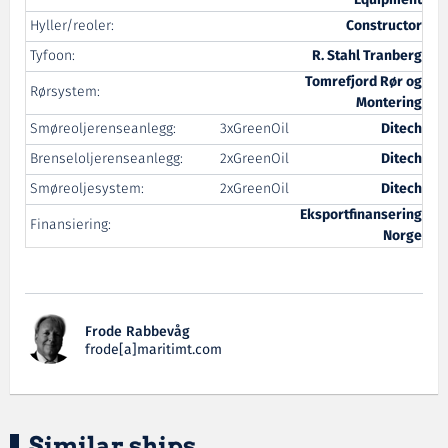
Equipment
Hyller/reoler:
Constructor
Tyfoon:
R. Stahl Tranberg
Tomrefjord Rør og
Rørsystem:
Montering
Smøreoljerenseanlegg:
3xGreenOil
Ditech
Brenseloljerenseanlegg:
2xGreenOil
Ditech
Smøreoljesystem:
2xGreenOil
Ditech
Eksportfinansering
Finansiering:
Norge
Frode Rabbevåg
frode[a]maritimt.com
Similar ships