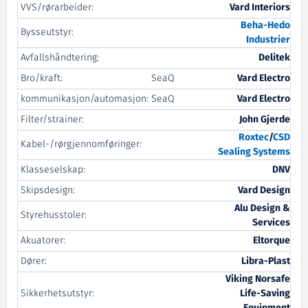
VVS/rørarbeider:
Vard Interiors
Beha-Hedo
Bysseutstyr:
Industrier
Avfallshåndtering:
Delitek
Bro/kraft:
SeaQ
Vard Electro
kommunikasjon/automasjon:
SeaQ
Vard Electro
Filter/strainer:
John Gjerde
Roxtec
/
CSD
Kabel-/rørgjennomføringer:
Sealing Systems
Klasseselskap:
DNV
Skipsdesign:
Vard Design
Alu Design &
Styrehusstoler:
Services
Akuatorer:
Eltorque
Dører:
Libra-Plast
Viking Norsafe
Sikkerhetsutstyr:
Life-Saving