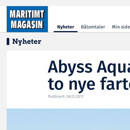
Hopp til hovedinnhold
Nyheter
Båtomtaler
Min side
Nyheter
Abyss Aqu
to nye far
Publisert: 06.12.2017