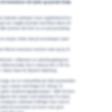
AS kontraherer sitt sjette og sjuende fartøy
es ledende selskaper innen oppdrettsservice
pet har inngått kontrakt med Moen Marin AS
1498, kommer det frem av en pressemelding.
to etasjer. Dette skal gi mannskapet svært
oen Marins leveranse nummer seks og sju til
ffektivitet i utførelsen av arbeidsoppdrag har
v båtleverandør. Det er akkurat det vi får fra
r i Abyss Aqua AS, Øystein Kjønhaug.
 lange, har en motoreffekt på 1000 hestekrefter
, og er utstyrt med Nogva HC-258 gir. To
r gode manøvreringsegenskaper i røffe farvann.
øyene blir utstyrt med dekkutstyr fra Aukra
e fartøyene radiostyrt Palfinger-kran med et
ide 65 tonnmeter, 6,5 tonns vinsj og to