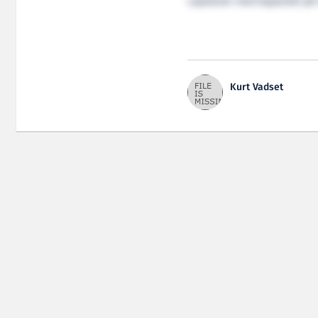
capstaner med kapasitet på i
Kurt Vadset