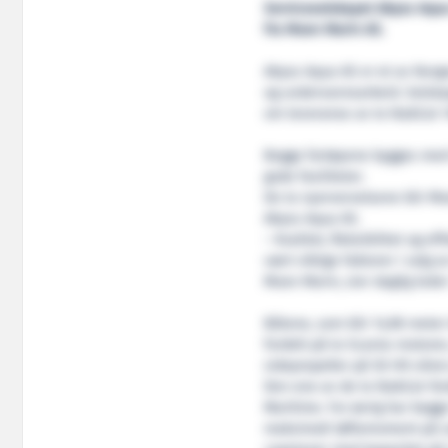
Serviceselskapet Abyss Aqua 
fra Moen Marin AS.
Abyss Aqua AS er et av Norg
og undervannsarbeid. Selska
om leveranse av to NabCat 
Begge fartøyene bygges med 
gode fasiliteter.
De to nyervervelsene blir M
Abyss Aqua AS.
– Kvalitet, fleksibilitet og e
vært viktige faktorer i valg a
Moen Marin, sier daglig lede
Båtene, som blir 14,98 meter
fordelt på to Scania-motorer
sidepropeller på 50 HK sikre
Den ene av de to NabCat-fart
Maritime. For øvrig har begg
maksimalt løftemoment på sol