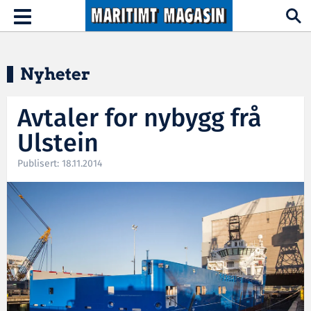
Hopp til hovedinnhold
Toggle
navigation
Nyheter
Avtaler for nybygg frå
Ulstein
Publisert: 18.11.2014