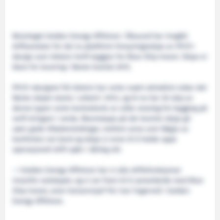
Reiarlaget Golden Energy Offshore i Ålesund har inngått
driftsavtalar for dei to plattform forsyningsskipa av PX121-
design som Ulstein Verft byggjer for Blue Ship Invest. Skipa er
klare for levering i første kvartal 2015.
PX121-designet frå Ulstein har vorte svært attraktivt sidan det
første skipet starta i arbeid i 2012, og til no har 30 skip av
denne typen vorte kontraherte av ulike reiarlag for bygging på
verft kringom i verda. Mannskapa på dei leverte skipa gir
særs gode tilbakemeldingar, mellom anna som følgje av
komforten om bord og skipa si evne til å halde oppe
operasjonell drift sjølv i dårleg vêr.
– I Golden Energy Offshore har vi alle driftsfunksjonar
innanfor selskapet, og vi ser fram til å samarbeide med Blue
Ship Invest, seier konsernsjef Per Ivar Fagervoll i Golden
Energy Offshore.