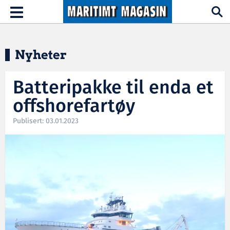
Hopp til hovedinnhold
Toggle
navigation
Nyheter
Batteripakke til enda et
offshorefartøy
Publisert: 03.01.2023