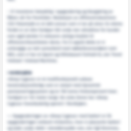
– Vi investerer betydelig i oppgradering og klargjøring av
flåten vår for fremtiden. Reduksjon av offshoreindustriens
CO2-fotavtrykk er et delt ansvar som vi tar på alvor. En ekstra
fordel er at våre fartøyer blir enda mer attraktive for kunder
som også ønsker å redusere utslipp knyttet til
offshorevirksomheten deres. For å oppnå dette er vi
avhengige av tett samarbeid med nøkkelleverandører som
NES, som vi har et åpent og tillitsbasert forhold til, sier Trond
Volstad i Volstad Maritime.
I NORDSJØEN
«Deep Cygnus» er et multifunksjonelt subsea
konstruksjonsfartøy som er utstyrt med dynamisk
posisjoneringssystem og en 150 tonns hivkompensert kran.
Fartøyet er 122 meter langt. De siste årene har «Deep
Cygnus» hovedsakelig operert i Nordsjøen.
¬– Oppgraderingen av «Deep Cygnus» med batteri er lik
oppgraderingen ombord «Volantis», hvor vi plasserte batteri
og lader under dekk i skreddersydde rom, sier Egil Bremnes,