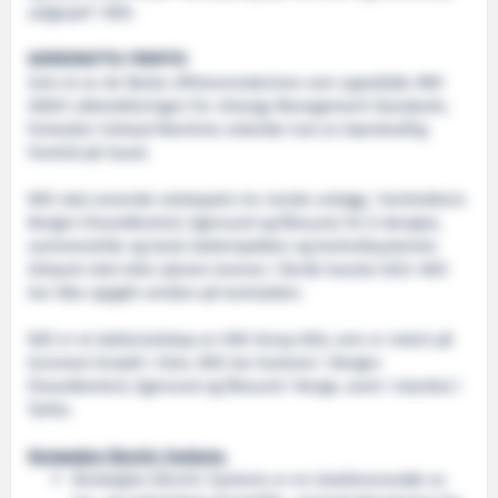
salgssjef i NES.
BÆREKRAFTIG FREMTID
Som et av de første offshorerederiene som oppnådde IMO
50001-akkrediteringen for «Energy Management Standard»,
fortsetter Volstad Maritime arbeidet mot en bærekraftig
fremtid på havet.
NES skal anvende selskapets tre norske anlegg, i henholdsvis
Bergen (hovedkontor), Egersund og Ålesund, for å designe,
sammenstille og teste batteripakken og kontrollsystemet.
Utstyret skal etter planen leveres i fjerde kvartal 2023. NES
har ikke oppgitt verdien på kontrakten.
NES er et datterselskap av HAV Group ASA, som er notert på
Euronext Growth i Oslo. NES har kontorer i Bergen
(hovedkontor), Egersund og Ålesund i Norge, samt i Istanbul i
Tyrkia.
Norwegian Electric Systems
Norwegian Electric Systems er en totalleverandør av