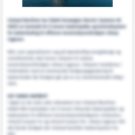
Volstad Maritime har tildelt Norwegian Electric Systems AS
(NES) en kontrakt for å levere batteripakke og kontrollsystem
for batterilading til offshore konstruksjonsfartøyet «Deep
Cygnus».
NES, som spesialiserer seg på bærekraftig energidesign og
smartkontroll, skal levere utstyret til subsea
konstruksjonsfartøyet «Deep Cygnus». Utstyret installeres i
forbindelse med en kommende fartøysoppgradering til
batteristrøm før fartøyet går på en ny charterkontrakt tidlig i
2024.
DET FJERDE FARTØYET
I løpet av de siste seks månedene har Volstad Maritime
tildelt NES kontrakter om å levere liknende batteripakker og
ladesystem til offshore konstruksjonsfartøyene «Volantis»,
«Grand Canyon II» og «Grand Canyon III». «Deep Cygnus» blir
det fjerde fartøyet der Volstad bestiller batterisystem fra
NES.