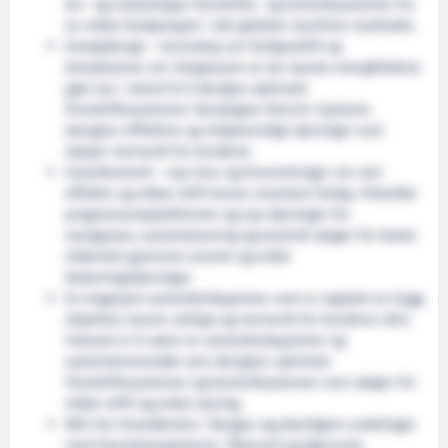
lav- og nullutslipps fremdrifts- og kontrollsystemer for
en rekke fartøystyper i det globale maritime markedet.
Energidesign – kunnskap om fartøysdrift og
kompetanse om integrasjon av de nyeste energikildene
gjør oss i stand til å designe optimale
fremdriftssystemer. Norwegian Electric Systems
designer effektive og miljøvennlige løsninger som
skaper merverdi for kundene.
Smartkontroll – nye krav og forventninger om mer
effektiv og sikker drift krever smartere fartøy. Fleksible
programvareplattformer og nye løsninger for
navigasjon, automatisering og kontroll sørger for bedre
sikkerhet gjennom smarte og enkle
betjeningsløsninger.
En engasjert samarbeidspartner som er opptatt av trygg
skipsfart, lavere utslipp og merverdi for kundene våre.
Fokuset er å være en samarbeidspartner og
systemleverandør som designer optimale
fremdriftssystemer og kontrollsystemer som sørger for
sikker drift og enkel styring.
NES har hovedkontor i Bergen og ytterligere avdelinger
med kjernekompetanse i Ålesund og Egersund.