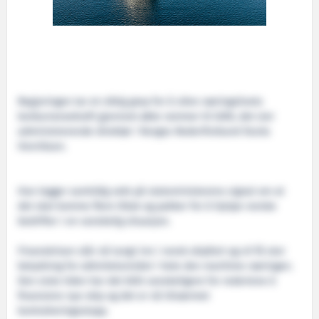
Regjeringen tar et viktig grep for å sikre næringslivets
konkurransekraft gjennom økte rammer til GIEK, det sier
administrerende direktør i Norges Rederiforbund Sturla
Henriksen.
Han legger samtidig vekt på statsministerens signal om at
det skal komme flere tiltak og pakker for å hjelpe norske
bedrifter i en vanskelig situasjon.
Finanskrisen slår nå tungt inn i norsk skipfart og vil få stor
betydning for aktivitetsnivået i hele den maritime næringen.
Den siste tiden har det blitt vanskeligere for rederiene å
finansiere nye skip og det er nå tilnærmet
kontraheringsstopp.