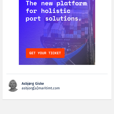
Asbjørg Giske
asbjorg[a]maritimt.com