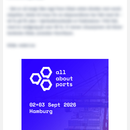
- Det er så langt ikke lagt frem tiltak rettet direkte mot norsk
skipsfart. Dette til tross for at skipsverdiene har falt med 30 –
40 % på få uker. I tørrbulkmarkedet er fraktratene i fritt fall,
med en nedgang på over 90 %. Vi mener situasjonen nå tilsier
konkrete tiltak, avslutter Henriksen.
Kilde: rederi.no