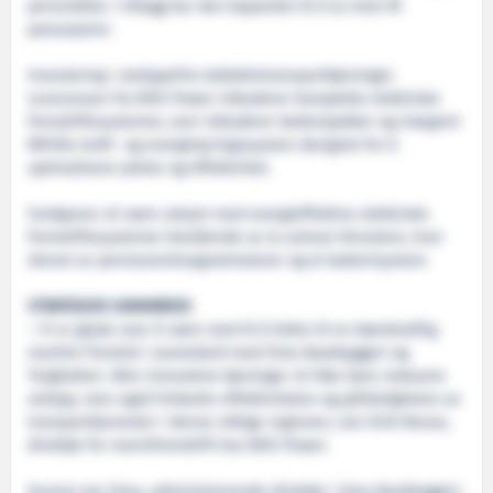
personbiler. I tillegg har den kapasitet til å ta imot 95
passasjerer.
Investering i utslippsfrie kollektivtransportløsninger.
Leveransen fra BOS Power inkluderer komplette elektriske
fremdriftssystemer, som inkluderer batteripakker og integrert
MOVEe kraft- og energistyringssystem designet for å
optimalisere ytelse og effektivitet.
Fartøyene vil være utstyrt med energieffektive elektriske
fremdriftssystemer bestående av to azimut-thrustere, hver
drevet av permanentmagnetmotorer og et batterisystem.
STRATEGISK SAMARBEID
– Vi er glade over å være med til å bidra til en bærekraftig
maritim fremtid i samarbeid med Oma Baatbyggeri og
Torghatten. Våre innovative løsninger vil ikke bare redusere
utslipp, men også forbedre effektiviteten og påliteligheten av
transporttjenester i denne viktige regionen, sier Eirik Nesse,
direktør for marinfremdrift hos BOS Power.
Gunnar Jan Oma, administrerende direktør i Oma Baatbyggeri,