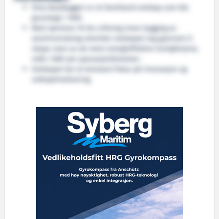
Oma Baatbyggeri er et familieeid selskap som ble
grunnlagt i 1909.
Med nærmere 70 års erfaring innen bygging av
aluminiumskrog utmerker selskapet seg gjennom å
skape noen av de mest energieffektive hurtigferjene,
målt i kWh per passasjerkilometer.
Selskapet har et konstant fokus på innovasjon og
vektoptimalisering.