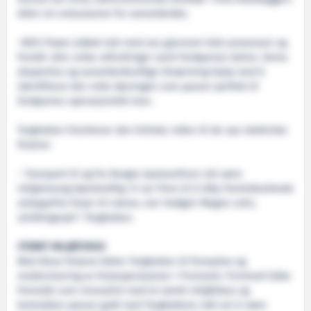
deler sin entusiasme for samarbeidet;
–BOS Power jobbet tett med oss gjennom hele prosessen og
forstår våre unike utfordringer samt fartøyenes behov. Deres
ekspertise og samarbeidsvillige tilnærming hjalp med å
identifisere den rette løsningen som passer perfekt til
fartøyenes operasjonelle krav.
Torghatten fremhever den kritiske rollen til de nye elektriske
ferjene:
– Transport til og fra Norges kystsamfunn må være
miljømessig bærekraftig. Vi ser frem til å tilby fremtidssikrede
utslippsfrie ferjer til rutene, sier Hallgeir Magne Lohn,
utviklingssjef i Torghatten.
STERKT MILJØFOKUS
Med disse ferjene bidrar Torghatten til fornyelse og
modernisering av ferjeoperasjoner i Finnmark. Finnmark fylke
fremstår som innovativt med et sterkt miljøfokus og
kontrakten passer godt med Torghattens mål om å være