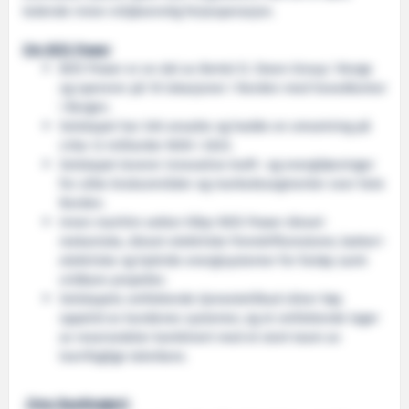
ledende innen miljøvennlig ferjeoperasjon.
Om BOS Power
BOS Power er en del av Bertel O. Steen Group i Norge
og opererer på 10 lokasjoner i Norden med hovedkontor
i Bergen.
Selskapet har 240 ansatte og hadde en omsetning på
cirka 1,1 milliarder NOK i 2023.
Selskapet leverer innovative kraft- og energiløsninger
for ulike bruksområder og markedssegmenter over hele
Norden.
Innen maritim sektor tilbyr BOS Power diesel-
mekaniske, diesel-elektriske fremdriftsmotorer, batteri-
elektriske og hybride energisystemer for fartøy samt
vridbare propeller.
Selskapets omfattende tjenestetilbud sikrer høy
oppetid av kundenes systemer, og et omfattende lager
av reservedeler kombinert med et stort team av
tverrfaglige teknikere.
Oma Baatbyggeri: