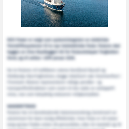
BOS Power er valgt som systemintegrator av elektriske
fremdriftssystemer til to nye helelektriske ferjer. ferjene skal
bygges av Oma Baatbyggeri AS for ferjeselskapet Torghatten
Nord, og vil settes i drift januar 2026.
De to ferjene vil trafikkere rutene Korsfjord-Nyvoll og
Klokkarøy-Kjerringholmen, begge lokalisert nær Hammerfest i
Finnmark. Rutene representerer viktige pendler- og
transportforbindelser som snart vil dra nytte av utslippsfri
reise, noe som betydelig reduserer miljøavtrykket.
BANEBRYTENDE
ferjene har et banebrytende katamaranskrog, konstruert av
aluminium for best mulig effektivitet. Hver ferje er 49 meter
lang og kan frakte enten 28 personbiler, eller én lastebil og 18