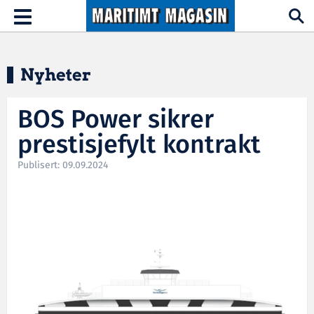
Hopp til hovedinnhold
Toggle
navigation
Nyheter
BOS Power sikrer
prestisjefylt kontrakt
Publisert: 09.09.2024