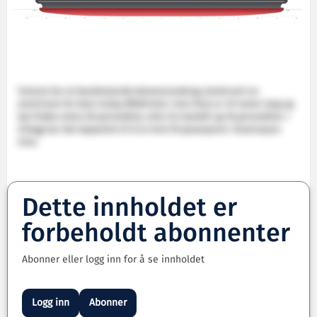
Ferjene har et banebrytende katamaranskrog, konstruert av
aluminium for best mulig effektivitet. Hver ferje er 49 meter lang og
kan frakte enten 28 personbiler, eller én lastebil og 18 personbiler. I
tillegg har den kapasitet til å ta imot 95 passasjerer. Illustrasjon:
Oma
Dette innholdet er
forbeholdt abonnenter
Abonner eller logg inn for å se innholdet
Logg inn
Abonner