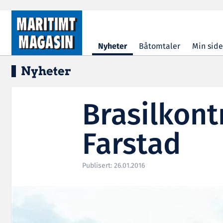
Hopp til hovedinnhold
Nyheter
Båtomtaler
Min side
Nyheter
Brasilkont
Farstad
Publisert: 26.01.2016