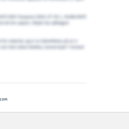
 AHTS BOS Turquesa (2007, UT 722 L, 18.088 BHP)
ed ett års opsjon. Skipet har påbegynt
t for rederiet, og er en bekreftelse på at vi
 sier Karl-Johan Bakken, konsernsjef i Farstad
.com