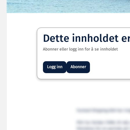
Dette innholdet e
Abonner eller logg inn for å se innholdet
Logg inn
Abonner
Farstad Shipping ASA har inn
PSV Far Strider (1999, VS 48
Petrobras for en periode på 4