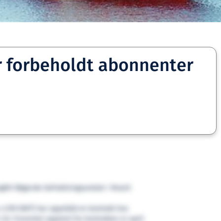
r forbeholdt abonnenter
gått følgende befraktningsavtaler i Brasil:
3, 4.709 DWT) har oppnådd en kontrakt hos
 år. Forventet oppstart for kontrakten er april