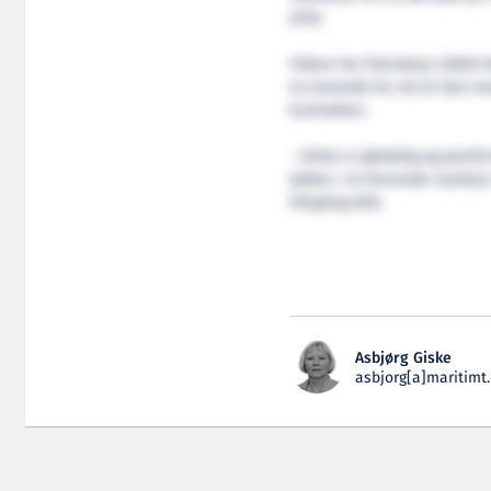
2016.
Videre har Petrobras tildelt
en kontrakt for ett år fast m
kontrakten.
– Dette er gledelig og positiv
lykkes i et krevende marked,
Shipping ASA.
Asbjørg Giske
asbjorg[a]maritimt