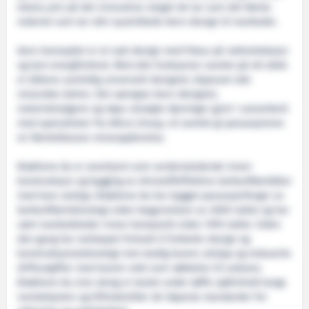
ekstra pris på det innovative steget de tar som det første
rederiet som tar vårt nyutviklede Aero-design til markedet.
Aero-konseptet er et nytt design med fokus på vektreduksjon
og lavt energiforbruk. Med alle funksjoner samlet på ett dekk
er båtene samtidig universelt designet, tilpasset alle
reisendes behov. Det særegne Aero-designet,
materialvalgene og nøye utvalgte løsninger gjort i samarbeid
med spesialister fra Attica Group, vil samlet gi passasjerene
en førsteklasses reiseopplevelse.
Brødrene Aa er anerkjent som verdensledende innen
konstruksjon og bygging av drivstoffeffektive karbonfiberbåter
med lave utslipp. Brødrene Aa har bygget passasjerferger av
karbonfiberteknologi siden begynnelsen av 2000-tallet og har
vært markedsleder innen kompositt siden 1970-tallet. Siden
den gang har selskapet fortsatt å forbedre design og
konstruksjonsteknologi mot stadig lavere utslipp og reduserte
driftsutgifter med lavere vekt som nøkkelen til suksess.
Brødrene Aa sine skrog er testet under tøffe sjøforhold langs
norskekysten og tilfredsstiller de høyeste standarder for