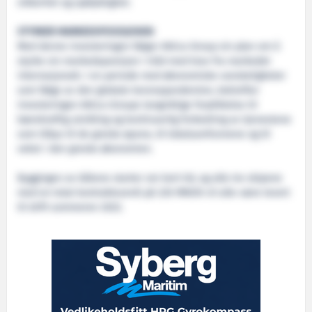
sikkerhet og sjødyktighet.
STYRKER MARKEDSPOSISJONEN
Med denne investeringen følger Attica Group sin plan om å
styrke sin markedsposisjon i tråd med krav fra markedet
internasjonalt. I en periode med økonomiske vanskeligheter
som følge av den globale koronapandemien, bekrefter
investeringen Attica Groups langsiktige forpliktelse til
bærekraftig utvikling og kontinuerlig forbedring av tjenestene
som tilbys til de greske øyene, til lokalsamfunnene og til
vekst i den greske økonomien.
Byggingen av båtene starter om kort tid, og alle tre skipene
med en total kontraktsverdi på 220 MNOK vil alle være levert
til drift sommeren 2022.