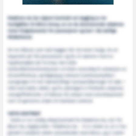
Brødrene Aa har signert kontrakt om bygging av tre
hurtigbåter til Attica Group, en av de dominerende aktørene
innen fergetjenester for passasjerer og last i det østlige
Middelhavet.
De tre båtene som skal bygges blir 36 meter lange, ha en
kapasitet på 150 passasjerer og de vil operere med en
topphastighet på 34 knop. Den lette
karbonfiberkonstruksjonen vil bidra vesentlig til reduksjon av
drivstofforbruk, og følgelig gi redusert karbonavtrykket i
overgangen til mer bærekraftige transportløsninger til sjøs. I
tråd med dette målet, og for ytterligere å forbedre skipenes
energieffektivitet, vil båtene bli utstyrt med solcellepaneler
som vil generere strøm til hotellast ombord.
VIKTIG KONTRAKT
- Dette er en veldig viktig kontrakt for Brødrene Aa, sier Tor
Øyvin Aa, daglig leder i Brødrene Aa. - Vi er stolte av at vi har
greidd å etablere dette samarbeidet med Attica, og vi setter