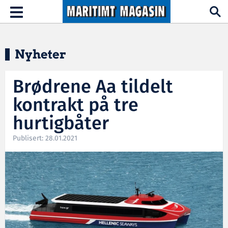
Hopp til hovedinnhold
Toggle
navigation
Nyheter
Brødrene Aa tildelt
kontrakt på tre
hurtigbåter
Publisert: 28.01.2021