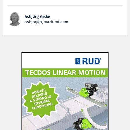
Asbjørg Giske
asbjorg[a]maritimt.com