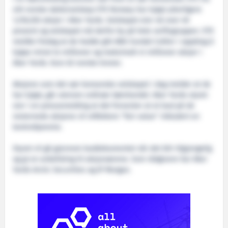
sitt norske datterselskap STX Norway har kjøpt ytterligere
1,318,350 aksjer i Aker Yards. Selskapet eier nå over 40
prosent og selskapet må derfor by på hele verftsgruppen. STX
meldte fredag at de hadde gitt ABG Sundal Collier i oppdrag å
kjøpe minst to millioner og maksimalt ni millioner aksjer i
Aker Yards. Kurs 63 norske kroner.
Aksjene som det sør-koreanske selskapet i dag melder at de
har kjøpt, går utenom ordinær børshandel. Aker Yards styret
sier i en pressemelding at det forventer at et bud på de
resternede aksjene vil reflektere "fair value" inkludert en
kontrollpremie.
Styret vil gå gjennom buddokumentet når det blir tilgjengelig
og gi en anbefaling til aksjonærene. Som rådgivere har Aker
Yards Arctic Securities og JP Morgan.