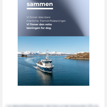
I en børsmelding kommer det fram at Sør-Koreanske STX via