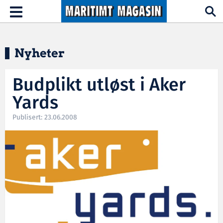
Hopp til hovedinnhold
Toggle
navigation
Nyheter
Budplikt utløst i Aker
Yards
Publisert: 23.06.2008