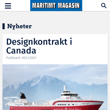
Hopp til hovedinnhold
Toggle
navigation
Nyheter
Designkontrakt i
Canada
Publisert: 05.11.2021