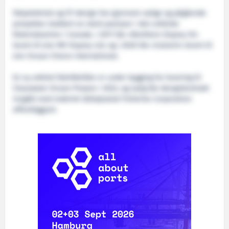
Skipsteknisk og ST-design har gjennom nylige og pågående
prosjekter etablert en sterk posisjon i den arktiske
fiskeindustrien i Canada. I 2017 ble «Northern Osprey III»
levert til eier MV Osprey Ltd. og i 2020 ble «Calvert» levert til
eier Ocean Choice International.
En ny arktisk fabrikktråler er under bygging for levering til
Clearwater Ocean Prawns i 2022, og nylig ble designkontrakt
inngått med rederiet Qikiqtaaluk Fisheries Corporation
offentliggjort.