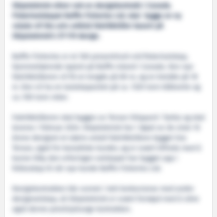
Skipsteknisk sikrer nok en designkontrakt i Canada.
Fiskeriselskapet Baffin Fisheries Ltd. skal bygge en ny
«state-of-the art» arktisk fabrikktråler basert på
Skipsteknisk’s ST-119 design.
Baffin Fisheries er et 100 prosentinuit-eid fiskeriselskap,
hjemmehørende Iqaluit på Baffin Island i Canada. Den nye
fabrikktråleren vil få en lengde på 80 m, og en bredde på 18
m. Den vil ha en lastekapasitet på ca. 1320 tonn blåkveite og
ca. 930 tonn reker.
Fabrikktråleren skal bygges av Tersan Shipyard i Tyrkia og skal
leveres i februar 2024. Skipsteknisk har i løpet av de siste 10
årene designet et større antall fabrikktrålere bygget hos
Tersan, også for kanadiske kunder, og er svært tilfreds med å
kunne tilby den erfaringen selskapet har bygget opp i
fellesskap til vår nye kunde Baffin Fisheries Ltd.
Designkontrakten ble vunnet i tett konkurranse med andre
designselskap, så Skipsteknisk er svært fornøyd med å sikre
også denne prestisjetunge kontrakten.