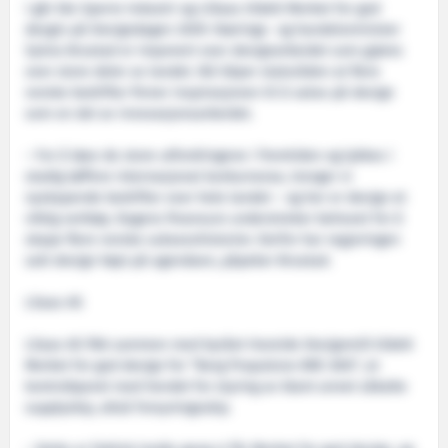
I går ble Sperre Industri og Lillaas tildelt Merket for god
desgin på Designdagen 2009. Nærings- og handelsminister
Sylvia Brustad er imponert over designarbeidet som gjøres
over store deler av landet. Nå håper statsråden at flere
norske bedrifter finner inspirasjonen til å satse på design
som en del av innovasjonsarbeidet.
– For å løse de store utfordringene i fremtiden og lykkes i
stadig tøffere internasjonal konkurranse, trenger vi
nyskapende bedrifter over hele landet – og her er design et
viktig verktøy. Dagens finansuro understreker behovet for å
skape flere norske suksesshistorier. Derfor har regjeringen
satt design høyt på agendaen, påpeker Brustad.
Lilaas AS
Lilaas AS fikk sammen med byrået Hareide Designmill tildelt
Merket for god design for ”Berg Propulsion BRC 800”, et
kontrollpanel med hendel for styring av blant annet såkalte
supplyskip, altså forsyningsskip.