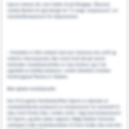
Sperre Industri AS, som holder til på Ellingsøy i Ålesund,
mottok Merket for god design for ”X-range compressors”, en
starteluftkompressor for skipsmotorer.
– Produktet er blitt mottatt med stor interesse hos verft og
rederier internasjonalt, ikke minst fordi det gir lavere
kostnader. Installasjonstiden er mye kortere, og vi har
oppnådd en kraftig reduksjon i antall slitedeler, forteller
forskningssjef Mareno K. Nakken.
Øker global markedsandel
Den 70 år gamle familiebedriften Sperre er allerede en
markedsledende produsent av kompressorer for starteluft til
skip. Hvert femte skip i verden seiler i dag med kompressorer
fra Sperre, og pilen peker oppover. Ifølge Nakken forventer
selskapet å øke markedsandelen til hvert tredje skip med den