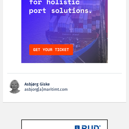
Asbjørg Giske
asbjorg[a]maritimt.com