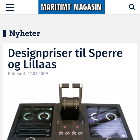
Hopp til hovedinnhold
Toggle
navigation
Nyheter
Designpriser til Sperre
og Lillaas
Publisert: 12.03.2009