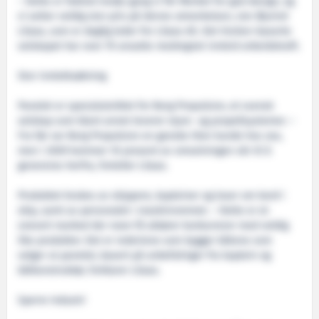
– Dette er faktisk tredje gang vi får Merket for god design, og
vi setter veldig stor pris på denne utmerkelsen, sier Øyvind
Lilaas, som er daglig leder for Lilaas AS. Det Horten-baserte
selskapet har over 70 ansatte medregnet innleid arbeidskraft.
Stor inntektsøkning
Panelet er spesialutviklet for Berg Propulsion, et svensk
selskap som blant annet leverer styre- og propellsystemer. –
Fra før var Berg Propulsion en ganske liten kunde hos oss,
men i 2009 kommer 10 prosent av omsetningen vår til å
genereres herfra, forteller Lilaas.
Produktet brukes av skippere, kapteiner og loser om bord i
skip, samt av personalet i maskinrommet. – Dette er et
snevert marked der noen få aktører konkurrerer med veldig
like produkter. Det er rederiene som bygger båtene som
velger ut panelet, basert på anbefalinger fra kaptein og
båtkonstruktør, forklarer Lilaas.
Sperre Industri