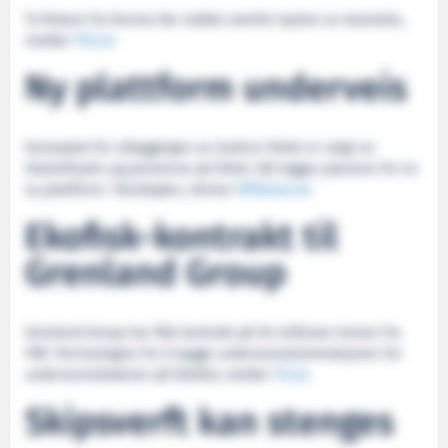
To fiskere fra Burma ble reddet utenfor kysten av Australia,
melder
TV2.no
Ny plattform underveis
Konseptet for utbyggingen av Gudrun-feltet er valgt av
StatoilHydro og partnerne på feltet. Nå legges planene for en
ny plattform i Nordsjøen, skriver
Offshore.no
Ekofisk-kontrakt til
Grenland Group
Grenland Group har fått kontrakt på 50 millioner kroner fra
FMC Technologies for å bygge undervannskontruksjoner for
undervannsbrønner på Ekofisk, melder
TU.no
Skipsverft kan stenges