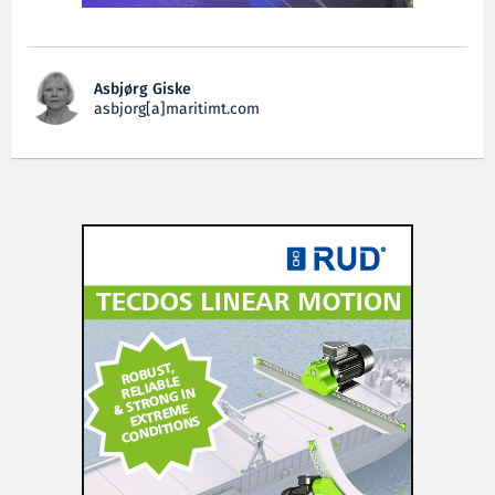
Asbjørg Giske
asbjorg[a]maritimt.com