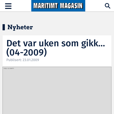
Hopp til hovedinnhold
Toggle
navigation
Nyheter
Det var uken som gikk...
(04-2009)
Publisert: 23.01.2009