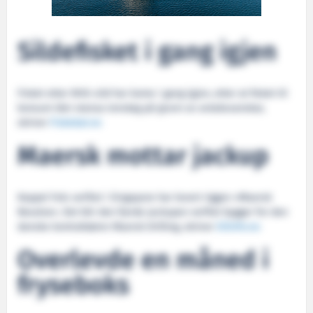
Sildefisket i gang igjen
Fisket etter NVG-sild har kome i gang igjen, etter at fisket til
konsum blei stansa torsdag på grunn av avtaksvanskar,
skriver
Fiskebat.no
Maersk mottar jackup
Keppel Fels verftet i Singapore har levert riggen «Maersk
Resolve». Det blir den fjerde jackupen verftet bygger for den
danske kontraktøren Maersk Drilling, skriver
Oilinfo.no
Overlevde en måned i
fryseboks