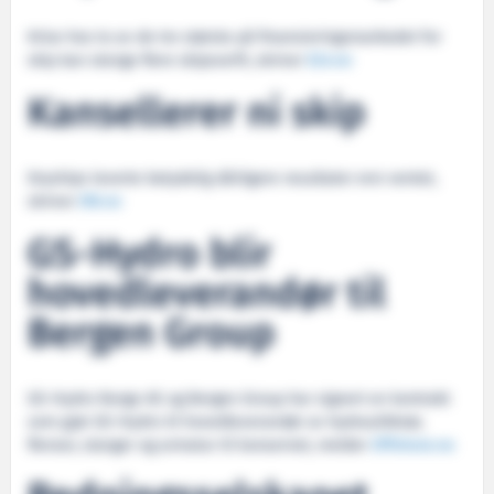
Krise hos to av de tre største på finansieringsmarkedet for
skip kan stenge flere skipsverft, skriver
E24.no
Kansellerer ni skip
Dryships leverte betydelig dårligere resultater enn ventet,
skriver
DN.no
GS-Hydro blir
hovedleverandør til
Bergen Group
GS-Hydro Norge AS og Bergen Group har signert en kontrakt
som gjør GS-Hydro til hovedleverandør av hydraulikkrør,
flenser, slanger og armatur til konsernet, melder
Offshore.no