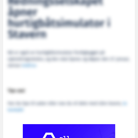
Redningsselskapet
åpner
hurtigbåtsimulator i
Stavern
Nå er også en hurtigbåtsimulator ferdigbygget på
sjøredningsskolen, og den skal åpnes og døpes den 27. januar,
skriver
knbf.no
Tips oss!
Har du tips til saker eller noe du vil dele med våre lesere,
ta
kontakt!