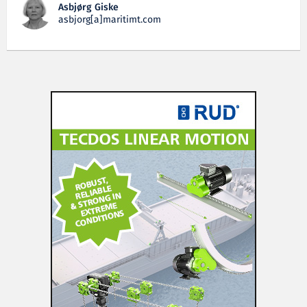
Asbjørg Giske
asbjorg[a]maritimt.com