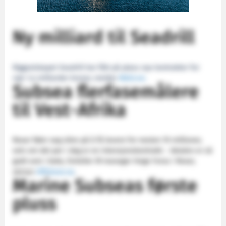
Ny milliard til Seadrill
Riggselskapet Seadrill har fått på plass nye kontrakter for
nær 1,4 milliarder kroner, melder
NA24.no
.
Subsea flerfasemålere
til Vest-Afrika
Roxar føler seg sikre på å få levere for nesten 70 millioner,
selv om det per i dag er en intensjonskontrakt: - Avtalen er så
godt som i boks, forteller IR manager Hege Forus i Roxar,
skriver
Offshore.no
.
Marine Subseas første
pluss