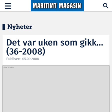
Hopp til hovedinnhold
Toggle
navigation
Nyheter
Det var uken som gikk...
(36-2008)
Publisert: 05.09.2008