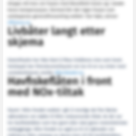
droppe sitt krav om fusjon med Wavefield-Inseis og i stedet
kreve kompensasjon. Dermed blir det ingen fusjon som
selskapenes generalforsamling vedtok i fjor høst, skriver
Offshore.no
.
Livbåter langt etter
skjema
StatoilHydro har ikke klart å fikse livbåtene sine som lovet.
Selskapet ber Petroleumstilsynet om lov til en ny vinter med
unntakstilstand
, melder
Aftenbladet.no
.
Havfiskeflåten i front
med NOx-tiltak
Styret i NOx-fondet vedtok i går å innvilge dei fire første
søknadene om støtte til NOx-reduserande tiltak. Av dei var
tre havfiskebåtar som har gjort eller skal gjere motortekniske
ombyggingar. NOx-fondet sa også ja til 23 søknader om
måling av NOx-utslepp-av desse kom 20 frå havfiskebåtar,