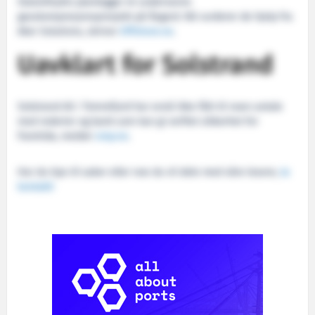
StatoilHydro planlegger et undervanns
gasskompresjonsprosjekt på Åsgard. Nå vurderer de hjelp fra
Aker Solutions, skriver
Offshore.no
.
Uavklart for Solstrand
Solstrand AS i Tomrefjord har ennå ikke fått til noen avtale
med rederier og bank som kan gi verftet sikkerhet for
framtida, melder
smp.no
.
Har du tips til saker eller noe du vil dele med våre lesere,
ta
kontakt!