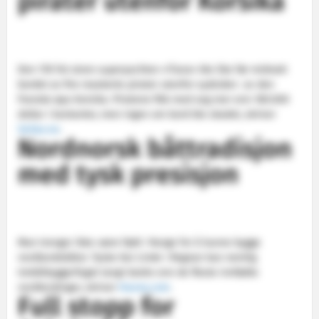
pirater utenfor Korsika
Den 178 fot store superyachten «Tiara» ble like før midnatt
bordet av fire maskerte pirater utenfor sydsiden av den
franske øya Korsika. Piratene fikk med seg mer enn 180.000
dollar i kontanter, men ingen om bord ble skadet, skriver
Seilas.no
.
Nordnorsk båttradisjon
med tysk presisjon
Man trenger ikke være født i Norge for å kunne bygge
nordlandsbåter. Tyske Kai Linde i Rognan kan nemlig
trebåtbyggerfaget langt bedre enn de fleste innfødte
nordlendinger, skriver
Havna.com
.
Full stopp for