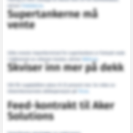
skriver
Fiskebat.no
.
Supertankerne må
vente
USAs eneste importterminal for supertankere er fortsatt nede
i kjølvannet av orkanen Gustav, skriver
NA24.no
.
Skviser inn mer på dekk
Slik får supplybåten plass til 25 prosent mer. Se video av
Ulsteinkonsernets dekkoperasjon på
TU.no
.
Feed-kontrakt til Aker
Solutions