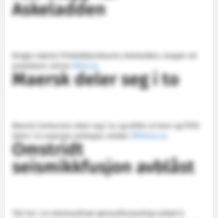
Askeladden
Norges største fritidsbåtprodusent, Askeladden, stopper all
produksjon, skriver
NA24.no
.
Maersk deler seg i to
Maersk Contractors deler seg i to, og skiller ut bore-og FPSO
delen i to separate selskaper, melder
Offshore.no
.
Omstridt
seismikkfusjon avblåst
TGS har i en ekstraordinær generalforsamling vedtatt å