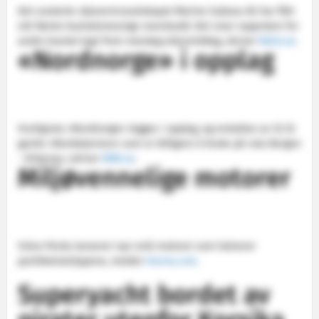
Det unoterte oljeserviceselskapet Marine Subsea AS har fått
sitt første kvartalsmessige overskudd. Det viser rapproten for
andre kvartal lagt frem mandag ettermiddag, skriver
NA24.no
.
«Nordnorge» i opplag
Hurtigruta «Nordnorge» legges i opplag, og erstattes av 52 år
gamle «Nordstjernen» som er billigere å bruke på ruta Bergen
- Kirkenes, skriver
NRK.no
.
Miljøvennelige motorer
Volvo Penta lanserer nye små motorer som halverer
partikkelutslippene, melder
Havna.com
.
Superyacht bordet av