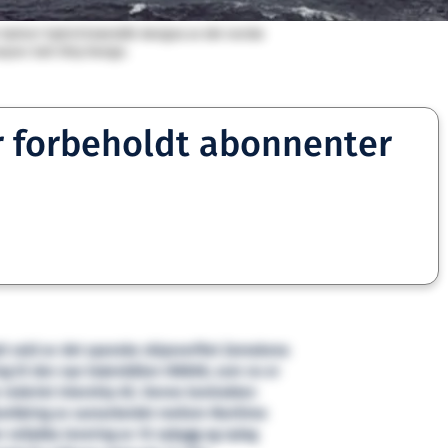
batteri-hybrid brønnbåt designa av det norske
asjon: Salt Ship Design.
r forbeholdt abonnenter
tt vald av det spanske skipsverftet Zamakona
ing til den nye brønnbåten NB808, som no er
 rederiet Intership AS. Denne kontrakten
areføring av samarbeidet mellom Maritime
 vellykka levering av 10 nybygg og nyleg