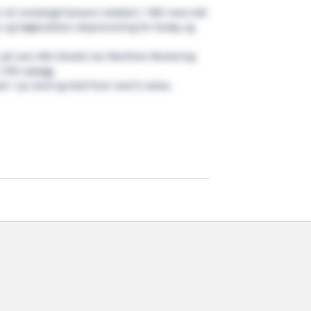
 eit norskeigd konsern etablert i 1981 med mål
 og høgkvalitets skipsinnreiing for fartøy og
 på over 600 tilsette har Maritime Montering
1.150 nybygg.
et i sju land og held fram med å vekse.