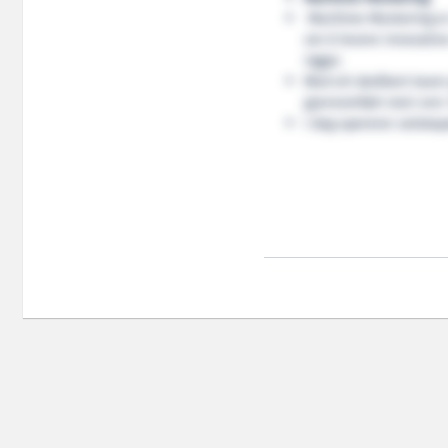
Maritime Montering er
om å levere innovative
riggar.
Med eit dedikert team
gjennomført meir enn 
I dag opererer selskap