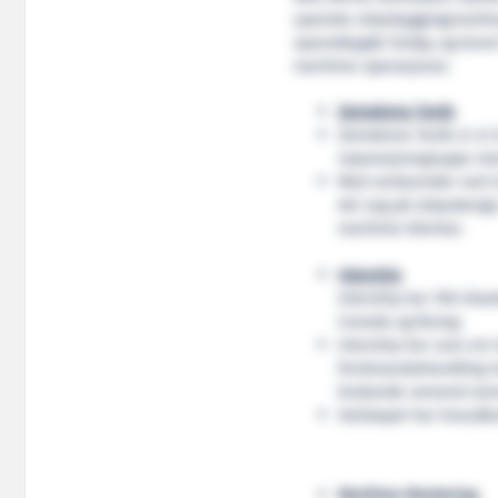
spanske skipsbyggingsmarkna
spanskbygde fartøy, og lever
maritime operasjonar.
Zamakona Yards
Zamakona Yards er ei 
reparasjonsgruppe med
Med verksemder ved Ca
dei seg på skipsdesign
maritime klientar.
Intership
Intership har 700 tilse
Canada og Noreg.
Intership har vore ein
ferskvassbehandling m
brukande omvend osmo
Selskapet har hovudkon
Maritime Montering