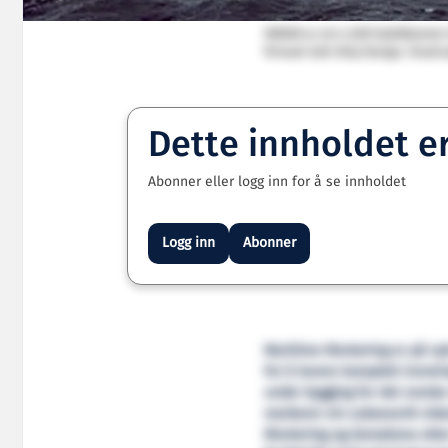
NB808 er ein 4.000 kubikkmeter 
firmaet Salt Ship Design. Illustr
Dette innholdet e
Abonner eller logg inn for å se innholdet
Logg inn
Abonner
Maritime Montering er på ny
for å levere komplett innrei
under bygging for det norske
markerer ein suksessrik vid
Montering og Zamakona etter