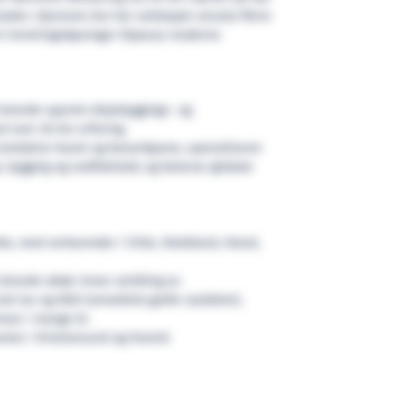
den. Gjennom åra har selskapet utrusta fleire
t innreiingsløysingar tilpassa moderne
leiande spansk skipsbyggings- og
 over 40 års erfaring.
ntabria-havet og Kanariøyane, spesialiserer
, bygging og vedlikehald, og betenar globale
tte, med verksemder i Chile, Skottland, Irland,
 leiande aktør innan utvikling av
ot lus og AGD (amoebisk gjelle-sjukdom),
se i mange år.
tor i Kristiansund og Hareid.