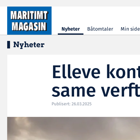
Hopp til hovedinnhold
Nyheter
Båtomtaler
Min side
Nyheter
Elleve kon
same verf
Publisert: 26.03.2025