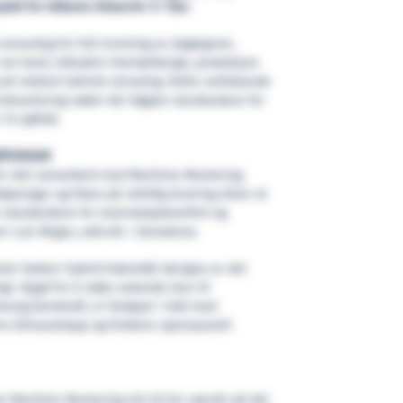
ekt for trålaren Antarctic II i fjor.
ansvarleg for full innreiing av daglegrom,
om bord, inkludert interiørdesign, produksjon
all relatert teknisk utrusting. Dette omfattande
nnkvartering møter dei høgste standardane for
15 sjøfolk.
ØYSINGAR
ram vårt samarbeid med Maritime Montering.
løysingar og fokus på rettidig levering sikrar at
te standardane for mannskapskomfort og
ier Luis Magro, adm.dir. i Zamakona.
ter batteri-hybrid brønnbåt designa av det
ign. Bygd for å møte aukande krav til
essig berekraft, er fartøyet i tråd med
re klimautslepp og forbetre operasjonell
r Maritime Montering sitt 20 års nærvêr på det