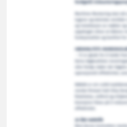
ferdigstilt innkvarteringsprosj
Maritime Montering skal stå 
lugarar og tekniske områder 
og installasjon av møblar og 
oppdraget sikrar at båtens i
funksjonalitet og komfort for 
HØGKVALITETS INNREIINGSL
– Vi er glade for å halde f
Deira høgkvalitets innreiings
våre fartøy møter dei høgs
operasjonell effektivitet, se
NB808 er ein 4.000 kubikkme
norske firmaet Salt Ship Des
fiskehelse, velferd og miljøm
bransjens fokus på å reduse
effektivitet.
20 ÅRS NÆRVÊR
Med denne kontrakten styrka