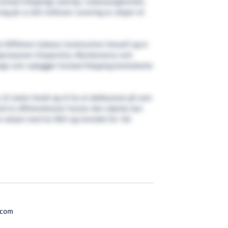
Farstad Shippings satsing i subseasegmentet,
ng på ca 825 millioner Levering av skipet vil
n (Offshore Subsea Construction Vessel) og er
perasjoner (Inspection, Maintenance and
ign som nybygget Farstad Shipping kontraherte
, 25 meter bredt og vil ha et dekksareal på over
 med to offshorekraner hvorav den største kan
et utstyrt med tre ROV og innredet for 130
.com