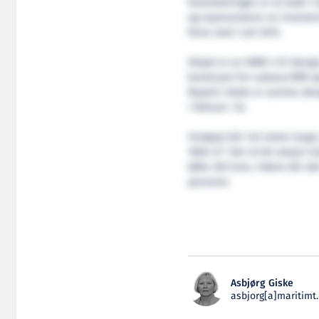
Kontraheringen er et ledd i 
og representerer en investeri
finne sted i juli 2015.
Skipet er av VARD 3 07 desig
konstruert for subsea/IMR o
Repair). Dette er samme des
i februar i år.
Fartøyet blir 143 meter langt
2
1800 m
. Det vil bli utstyrt
løfte 250 tonn. Videre blir d
personer.
Asbjørg Giske
asbjorg[a]maritimt