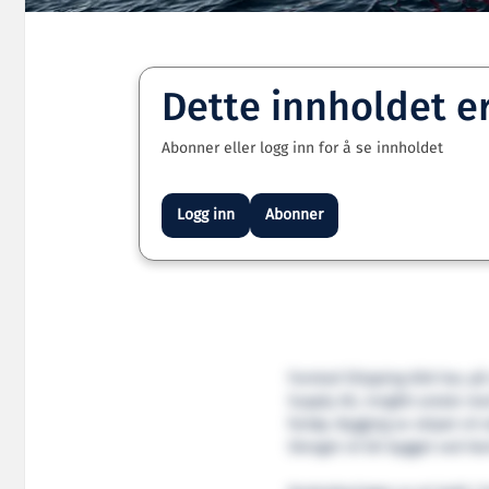
Dette innholdet e
Abonner eller logg inn for å se innholdet
Logg inn
Abonner
Farstad Shipping ASA har, på
Supply AS, inngått avtale m
fartøy. Bygging av skipet vil 
Skroget vil bli bygget ved Var