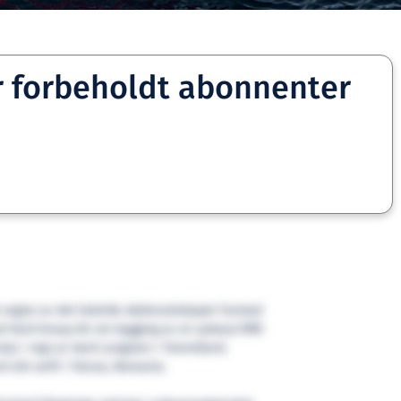
r forbeholdt abonnenter
 vegne av det heleide datterselskapet Farstad
ed Vard Group AS om bygging av et subsea/IMR
skje i regi av Vard Langsten i Tomrefjord.
d sitt verft i Tulcea, Romania.