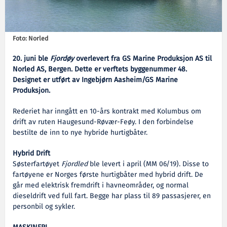
Foto: Norled
20. juni ble
Fjordøy
overlevert fra GS Marine Produksjon AS til
Norled AS, Bergen. Dette er verftets byggenummer 48.
Designet er utført av Ingebjørn Aasheim/GS Marine
Produksjon.
Rederiet har inngått en 10-års kontrakt med Kolumbus om
drift av ruten Haugesund-Røvær-Feøy. I den forbindelse
bestilte de inn to nye hybride hurtigbåter.
Hybrid Drift
Søsterfartøyet
Fjordled
ble levert i april (MM 06/19). Disse to
fartøyene er Norges første hurtigbåter med hybrid drift. De
går med elektrisk fremdrift i havneområder, og normal
dieseldrift ved full fart. Begge har plass til 89 passasjerer, en
personbil og sykler.