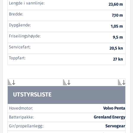
Lengde i vannlinje:
23,60 m
Bredde:
7,10 m
Dypgående:
1,05 m
Friseilingshøyde:
9,5 m
Servicefart:
20,5 kn
Toppfart:
27 kn
UTSTYRSLISTE
Hovedmotor:
Volvo Penta
Batteripakke:
Grenland Energy
Gir/propellanlegg::
Servogear