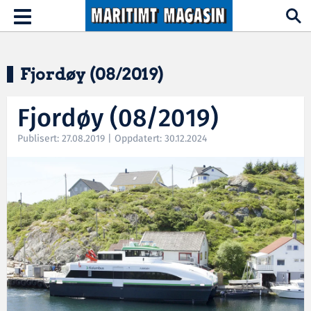
Hopp til hovedinnhold
Toggle
navigation
Fjordøy (08/2019)
Fjordøy (08/2019)
Publisert: 27.08.2019 | Oppdatert: 30.12.2024