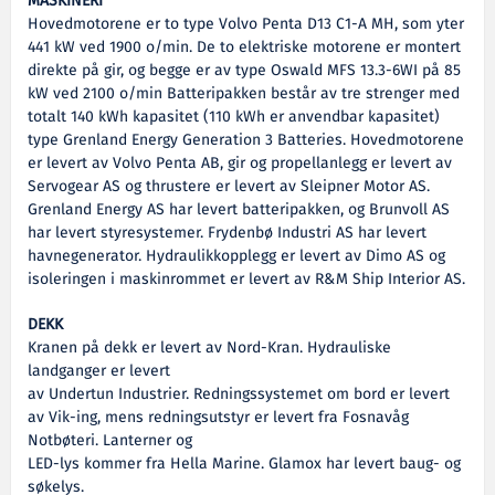
MASKINERI
Hovedmotorene er to type Volvo Penta D13 C1-A MH, som yter
441 kW ved 1900 o/min. De to elektriske motorene er montert
direkte på gir, og begge er av type Oswald MFS 13.3-6WI på 85
kW ved 2100 o/min Batteripakken består av tre strenger med
totalt 140 kWh kapasitet (110 kWh er anvendbar kapasitet)
type Grenland Energy Generation 3 Batteries. Hovedmotorene
er levert av Volvo Penta AB, gir og propellanlegg er levert av
Servogear AS og thrustere er levert av Sleipner Motor AS.
Grenland Energy AS har levert batteripakken, og Brunvoll AS
har levert styresystemer. Frydenbø Industri AS har levert
havnegenerator. Hydraulikkopplegg er levert av Dimo AS og
isoleringen i maskinrommet er levert av R&M Ship Interior AS.
DEKK
Kranen på dekk er levert av Nord-Kran. Hydrauliske
landganger er levert
av Undertun Industrier. Redningssystemet om bord er levert
av Vik-ing, mens redningsutstyr er levert fra Fosnavåg
Notbøteri. Lanterner og
LED-lys kommer fra Hella Marine. Glamox har levert baug- og
søkelys.