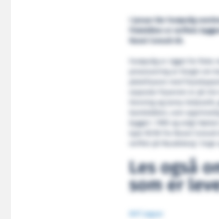
I januar ble Fanøyvåg overle
Fiskebåten er verftets bygg
Naval Consult AS.
Fanøyvåg er rigget for fiske 
prosessering av fangst om bo
platefrysere med frysekapasi
separate fryserom er på 244
Henning og Jonny Seljeseth, 
Gamlebåten, som opprinnelig v
bygget i 1990 og solgt høsten
type NC90 fra Naval Consult
verftet på Raudeberg i Sogn
Les også o
som er leve
DHT Jaguar