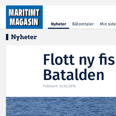
Hopp til hovedinnhold
Nyheter
Båtomtaler
Min side
Nyheter
Flott ny fi
Batalden
Publisert: 22.02.2016