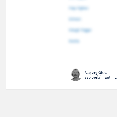
Frøy Fighter
Grimen
Höegh Trigger
Kveita
Asbjørg Giske
asbjorg[a]maritimt