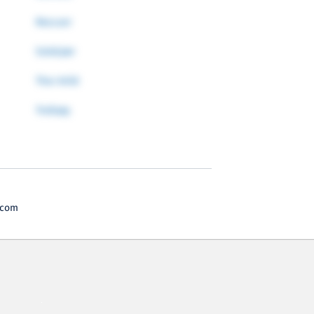
Rescuer
Solskjær
Thor Arild
Trollsøy
.com