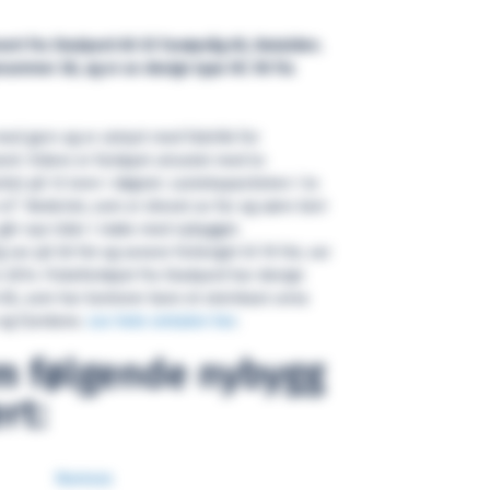
vert fra Stadyard AS til Fanøyvåg AS, Batalden.
enummer 38, og er av design type NC 90 fra
med garn og er utstyrt med fabrikk for
rd. Videre er fartøyet utrustet med to
tet på 12 tonn i døgnet. Lastekapasiteten i to
3
 m
. Rederiet, som er drevet av far og sønn Geir
går nye tider i møte med nybygget.
ar på 50 fot og senere forlenget til 70 fot, var
 2014. Fiskefartøyet fra Stadyard har design
 AS, som har kontorer bare et steinkast unna
 og Fjordane.
Les hele omtalen her
.
m følgende nybygg
rt:
Namsos