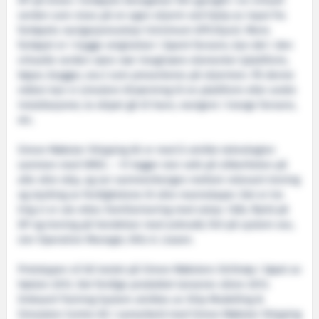
DP på broen. Fartøyets bevegelser blir gjengitt i en virtuell
verden som vises på en egen skjerm ved hjelp av input fra
fartøyets navigasjonsutstyr (minimum GPS/Gyro). Mens
fartøyet er i trygge omgivelser i åpent farvann, kan det i den
virtuelle verden være nær imaginære elementer (plattform,
bøyer, brygger, osv.) som presenteres på skjermen. På denne
måten kan vi simulere tilnærming til en plattform eller andre
installasjoner, la skipet gå til havn, navigere i trange farvann,
etc.
Simon Møkster Shipping AS er med å utvikle teknologien
sammen med SMSC. – Vi legger stor vekt på sikkerheten på
alle våre skip, og ser sammenhengen mellom relevant trening
og styrking av ferdighetene til våre mannskaper. Det er tre
ting vi er ute etter; familiarisering med utstyr /båt, flytid på
DP og trening på hendelser med avbrudd, feil på system osv,
sier Operation Manager, Nils A. Liaaen.
Prototypen vil bli testet på Simon Møksters Strilmøy i løpet av
høsten 2012. Det ferdige produktet lanseres våren 2013.
Onboard Training System utvikles av Ship Modelling &
Simulator Centre AS i samarbeid med Simon Møkster Shipping