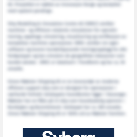
AS. Prosjektet er støttet av Innovasjon Norge og beskyttet
med «patent pending».
Ship Modelling & Simulation Centre AS (SMSC) utvikler
maritime- og offshore relaterte simulatorer for operativ
trening, oppdrags-simulering, visualisering og verifikasjon av
komplekse maritime operasjoner. SMSC utvikler sin egen
software og leverer kundetilpassede treningsopplegg for alle
fartøystyper og kan simulere de geografiske lokasjoner som
kunden ønsker. SMSC er lokalisert i Trondheim og har ca. 50
ansatte.
Simon Møkster Shipping AS er en leverandør av moderne
offshore support skip som er designet for operasjoner i
værharde forhold. Selskapets hovedkontor ligger i Stavanger.
Møkster har en flåte på 23 skip som hovedsakelig opererer i
Nordsjøen og Barentshavet. Selskapet har ca. 650 ansatte.
Simon Møkster Shipping AS er 100% eid av Møkster familien.