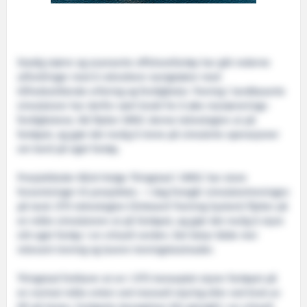
Stadig større og avanserte offshorefartøy har gitt rederne
utfordringer med å rekruttere navigatører med
tilfredsstillende erfaring og ferdigheter. Trening i landbaserte
simulatorer har derfor vært brukt for å øke manøvrerings-
ferdighetene. Nå flytter SMSC denne teknologien ut på
fartøyet, og gjør det mulig å trene på simulerte operasjoner
om bord på eget fartøy.
Prosjektleder Bård Helge Thingstad i SMSC har store
forventninger til prosjektet; – I dag foregår simulatortreningen
på land. OTS teknologien (Onboard Training System) flytter på
en måte simulatoren ut på fartøyet, og gjør det mulig å styre
sitt eget fartøy i en virtuell verden. Det betyr både mer
relevant trening og lavere treningskostnader.
Thingstad forklarer at en i OTS konseptet styrer fartøyet på
en normal måte enten ved manuell styring eller ved bruk av