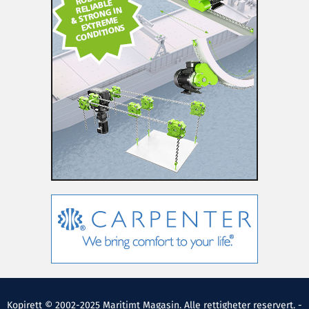
Kopirett © 2002-2025 Maritimt Magasin. Alle rettigheter reservert. -