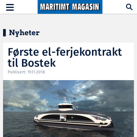
Hopp til hovedinnhold
Toggle
navigation
Nyheter
Første el-ferjekontrakt
til Bostek
Publisert: 19.11.2018