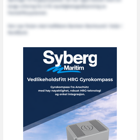
lange erfaring for å få myndighetsgodkjenning av
fremdriftssystemet.
Den nye ferjen skal trafikkere Barmen-Barmsund i Selje i
Nordfjord.