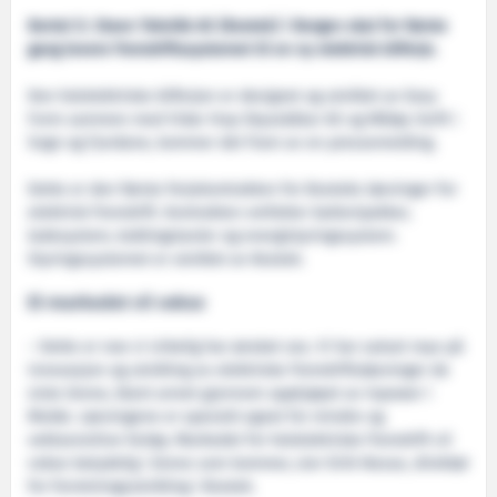
Bertel O. Steen Teknikk AS (Bostek) i Bergen skal for første
gang levere fremdriftssystemet til en ny elektrisk bilferje.
Den helelektriske bilferjen er designet og utviklet av Easy
Form sammen med Vidar Hop Skyssbåtar AS og Måløy Verft i
Sogn og Fjordane, kommer det fram av en pressemelding.
Dette er den første ferjekontrakten for Bosteks løsninger for
elektrisk fremdrift. Kontrakten omfatter batteripakker,
ladesystem, koblingstavler og energistyringssystem.
Styringssystemet er utviklet av Bostek.
El-markedet vil vokse
– Dette er noe vi virkelig har ønsket oss. Vi har satset mye på
innovasjon og utvikling av elektriske fremdriftsløsninger de
siste årene, blant annet gjennom oppkjøpet av Inpower i
Molde. Løsningene er spesielt egnet for mindre og
vektsensitive fartøy. Markedet for helelektriske fremdrift vil
vokse betydelig i årene som kommer, sier Eirik Nesse, direktør
for forretningsutvikling i Bostek.