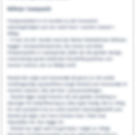
Bilferje i kompositt
Ferjeprosjektet er et resultat av det innovative
teknologimiljøet som har vokst fram i maritim industri i
Måløy.
– Vi kan nå slå i bordet med den første fullelektriske bilferjen
bygget i komposittmateriale. Det meste ved dette
ferjeprosjektet er nyskapende, både når det gjelder design,
materialvalg og det elektriske fremdriftssystemet, sier
Gunnar Carlson, eier av Måløy Verft.
Bostek ble valgt som leverandør på grunn av sitt solide
utviklingsmiljø, og bedriftens lange fartstid som leverandør til
maritim industri, slås det fast i pressemeldingen.
– Bostek ligger langt framme når det gjelder utvikling av
løsninger for elektrifisering av ulike typer fartøy. Det er viktig
for vårt prosjekt å ha en solid maritim teknologibedrift som
Bostek på laget, sier Hans Kristian Hop i Vidar Hop
Skyssbåter AS. Han legger til:
– Bostek har også vært til god hjelp i valget av riktige
løsninger til fergeprosjektet. De har også bidratt med sin