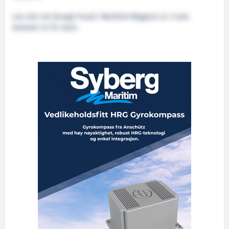
Les mer om Esvagt Froud i Maritimt Magasin nr. 3 som
kommer ut 19. mars.