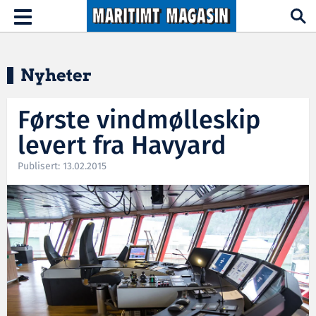
Hopp til hovedinnhold
Toggle
navigation
Nyheter
Første vindmølleskip
levert fra Havyard
Publisert: 13.02.2015