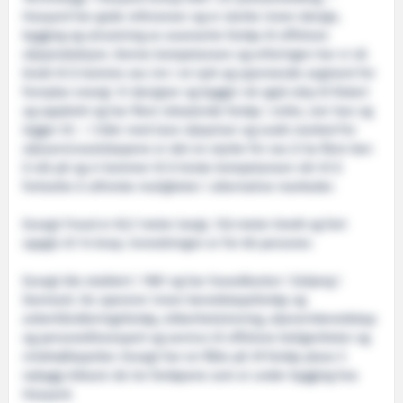
Havyard har gode referanser og er sterke innen design,
bygging og utrustning av avanserte fartøy til offshore
oljeproduksjon. Denne kompetansen og erfaringen har vi nå
brukt til å komme oss inn i et nytt og spennende segment for
fornybar energi. Vi designer og bygger nå også skip til fiskeri
og oppdrett og har flere isbrytende fartøy i ordre, sier han og
legger til: – I tider med lave oljepriser og svakt marked for
oljeserviceselskapene er det en styrke for oss å ha flere ben
å stå på og vi kommer til å bruke kompetansen vår til å
fortsette å utforske muligheter i alternative markeder.
Esvagt Froud er 83,7 meter langt, 17,6 meter bredt og fart
oppgis til 14 knop. Innredningen er for 60 personer.
Esvagt ble etablert i 1981 og har hovedkontor i Esbjerg i
Danmark. De opererer innen beredskapsfartøy og
ankerhåndteringsfartøy, sikkerhetstrening, oljevernberedskap
og personelltransport og service til offshore boligenheter og
vindmølleparker. Esvagt har en flåte på 39 fartøy pluss 5
nybygg inklusiv de tre fartøyene som er under bygging hos
Havyard.