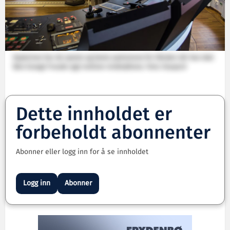
Kapteinen har de nyeste og beste systemene for hånden når han skal
føre Esvagt Froude rygt mellom vindmøllene. Foto: Havyard
Dette innholdet er
forbeholdt abonnenter
Abonner eller logg inn for å se innholdet
Logg inn
Abonner