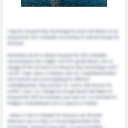
I dag har Havyard Ship Technology AS levert det første av tre
Havyard 832 SOV vindmølle serviceskip til rederiet Esvagt fra
Danmark.
Kontrakten på de to første Havyard 832 SOV vindmølle
serviceskipene ble inngått i juli 2013 og det første, som er
nybygg 118 blir nå levert fra Havyard Ship Technologys verft i
Leirvik i Sogn. Disse to skipene skal inn i langtidskontrakter
med Siemens på serviceoppdrag for offshore
vindmølleparker. Skip nummer to i serien skal leveres fra
verftet i mars i år. I tillegg har Esvagt bestilt ytterligere et
Havyard 832 SOV fra Havyard, som skal inn i en kontrakt for
Dudgeon vindmøllepark som er operert av Statoil.
– Dette er nok en milepæl for Havyard, sier Kenneth
Pettersen som er leder av forretningsområdet Ship
Technology i Havyard Group ASA i en pressemelding. –