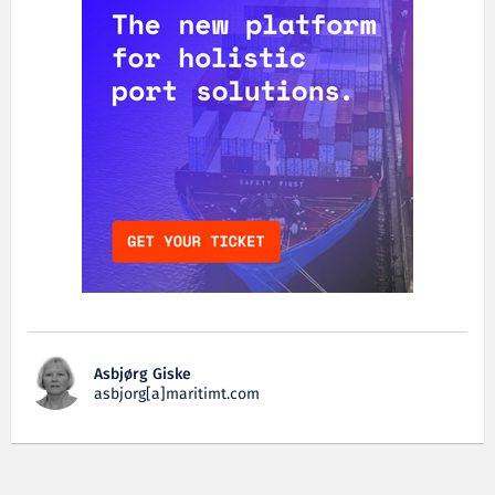
Asbjørg Giske
asbjorg[a]maritimt.com