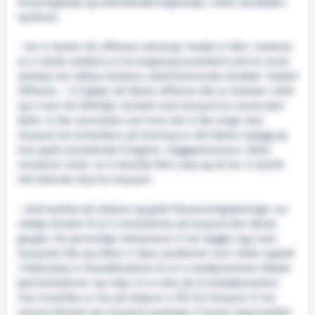
forsyningsskip og ankerhåndteringsfartøy i India, Nordsjøen
og Brasil.
– Da vi startet vår offshore satsning i hadde vi ikke i tankene
at vi skulle etablere et så langvarig samarbeid med et norsk
selskap sier Aditya Garware, administrerende direktør i Global
Offshore. – Vi kjøpte vår første offshore båt av Solstad i 2005
og vi kom litt tilfeldig i kontakt med Havyard en stund etter
dette. Vi ble overrasket over hvor lett vi ble enige med
Havyard om kontrakten på levering av vårt første nybygg og
hvor godt samarbeidet fungerte i byggeprosessen. Dette
resulterte raskt i at vi bestilte flere skip og nå har vi bestilt
vårt åttende skip fra Havyard.
– God kvalitet på skipene og gode finansieringsløsninger var
viktige årsaker til at vi kontraherte på Havyard den første
gangen. De personlige relasjonene vi har bygget opp med
Havyards folk og måten vi løser problemer som måtte oppstå
i fellesskap er hovedårsakene til at vi stadig kommer tilbake
god kontraherer nye skip. Vi er sikre på at totaløkonomien
over levetiden er bra på skipene vi får fra Havyard. Vi har
samme filosofi som Havyard og ønsker å levere topp kvalitet