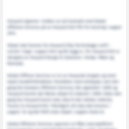
Havyard signerte i midten av juli kontrakt med Global
Offshore Services på en Havyard 832 PSV for levering i august
2014.
Skipet skal leveres fra Havyard Ship Technologys verft i
Leirvik i Sogn i august 2014 og får bygg nr. 116. Havyard 832 er
designet av Havyard Design & Solutions i Herøy i Møre og
Romsdal.
Global Offhore Services er en av Havyards lengste og mest
lojale kundeforbindelser. Kontakten med selskapet, som den
gang het Garware Offshore Services, ble opprettet i 2005 og
Havyard leverte det første skipet til rederiet i 2006. Siden den
gang har Havyard levert seks skip til det indiske rederiet,
hvorav to Havyard 832. Ytterligere ett skip skal leveres i
august i år og det hittil siste skipet i august neste år.
Global Offshore Services opererer en flåte med plattform