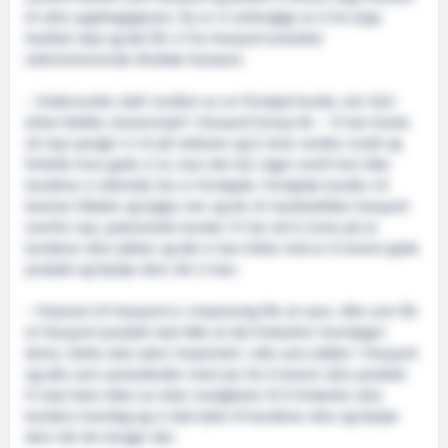
til våre oppdragsgivere. Da er vi avhengige av å ha topp
kvalitet skip og det får vi fra Havyard avslutter
administrerende direktør Garware.
– Undervurder aldri verdien av en fornøyd kunde, sier Geir
Johan Bakke, konsernsjef i Havyard Group AS. – Vi kan bruke
så mye penger vi vil på reklame og å reise verden rundt og
fortelle hvor gode vi er, men det har ingen verdi hvis ikke
kundene vi allerede har er fornøyde. Fornøyde kunder vil
komme tilbake og kjøpe mer og de vil markedsføre Havyard
overfor nye, potensielle kunder. Vi har alt å vinne på at
kundene våre lykkes og det vi kan bidra med er å levere gode
produkt og hjelpe dem når vi kan.
– Visjonen til Havyard er «improving life at sea». Alle som får
et Havyard-produkt skal føle at det forbedrer hverdagen
deres. Dette skal være innprentet i alle som jobber i Havyard
og alle som samarbeider med oss for å levere våre produkt.
Vi skal hele tiden se etter muligheter til å forbedre våre
kunders hverdag og vi skal lytte til kundene våre og hjelpe
dem når de trenger det.