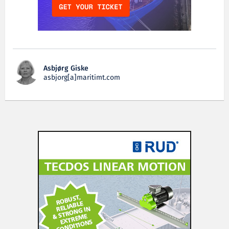
Asbjørg Giske
asbjorg[a]maritimt.com