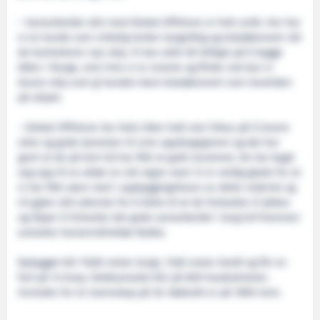
– Samarbeidet vårt med Global Offshore er helt unikt. Her har
vi en kunde som virkelig tenker langsiktig og totaløkonomi når
de kontraherer nye skip. Vi kan aldri bli billigst på å bygge
båter i Norge, men hvis vi er smarte og flinke nok kan vi
levere skip som gi kunden best totaløkonomi over levetiden
på skipet.
– Global Offshore har hele tiden hatt stor fokus på å levere
sikre og gode tjenester til sine oppdragsgivere og det har
gjort at de på kort tid har fått et godt renomme. De har bygd
seg opp til en aktør en må regne med. Vi er veldig glade for at
vi har fått være med i oppbyggingsfasen av dette rederiet og
vil gjøre vårt ytterste for å bidra til at de fortsetter å lykkes
og håper å fortsette det gode samarbeidet i lang tid framover
avslutter konserndirektør Bakke.
Nybygget blir 79,80 meter langt, 17,60 meter bredt og får en
fart på 14 knop. Dekksarealet blir på 800 kvadratmeter.
Innredes for et mannskap på 26. Dødvekt er på 3900 tonn.