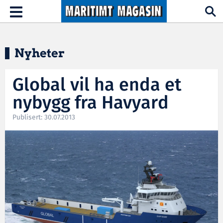
Hopp til hovedinnhold
Toggle
navigation
Nyheter
Global vil ha enda et
nybygg fra Havyard
Publisert: 30.07.2013