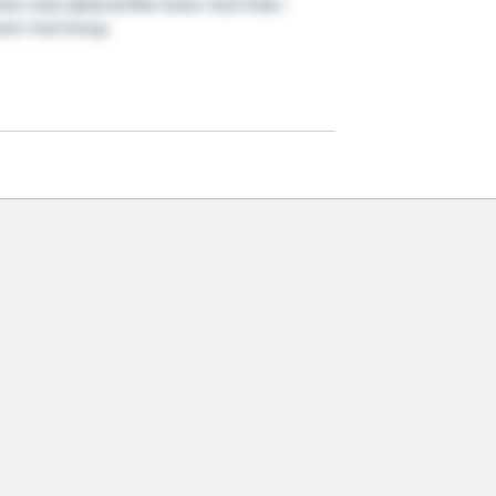
mmen med søsterverftet Green Yard Feda i
reen Yard Group.