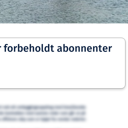
r forbeholdt abonnenter
rt nok ett ombyggingsoppdrag med brasilianske
erde kontrakten med samme reder som går ut på
 offshore skip som er kjøpt fra norske rederier.