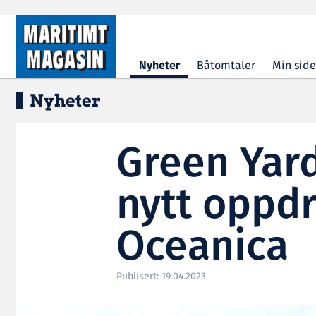
Hopp til hovedinnhold
Nyheter
Båtomtaler
Min side
Nyheter
Green Yard
nytt oppdr
Oceanica
Publisert: 19.04.2023