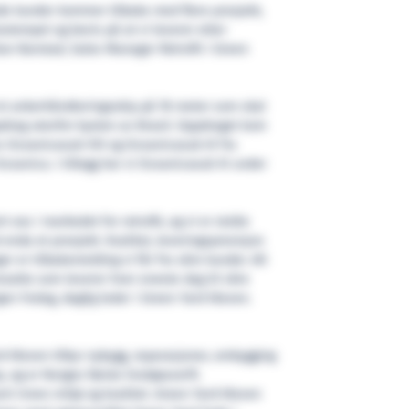
ode kunder kommer tilbake med flere prosjekt,
sstempel og bevis på at vi leverer etter
han Barstad, Sales Manager Retrofit i Green
 et ankerhåndteringsskip på 78 meter som skal
drag utenfor kysten av Brasil. Oppdraget kom
av Oceanicasub VIII og Oceanicasub IX fra
ceanica. I tillegg har vi Oceanicasub XI under
rt oss i markedet for retrofit, og vi er stolte
nda et prosjekt. Kvalitet, leveringspresisjon
r er tilbakemelding vi får fra våre kunder. All
ansatte som leverer hver eneste dag til våre
gen Fedog, daglig leder i Green Yard Kleven.
d Kleven tilbyr nybygg, reparasjoner, ombygging
p, og er Norges første livsløpsverft.
ert innen miljø og kvalitet. Green Yard Kleven