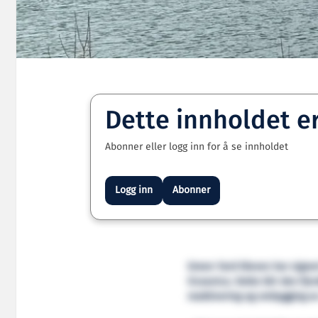
Dette innholdet e
Abonner eller logg inn for å se innholdet
Logg inn
Abonner
Green Yard Kleven har signe
Oceanica. Dette blir den fj
reaktivering og ombygging av