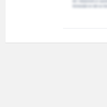
AS i Ulsteinvik er sa
Kvinesdal en del av G