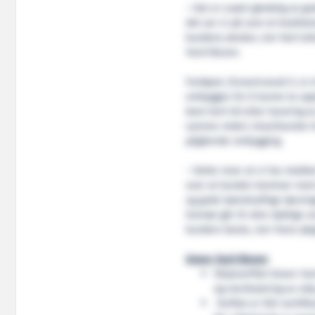
– Det er svært gledelig at g
det ser vi på som et kvalitet
kundens ønsker, sier Karl Jo
Yard Kleven.
Fartøyet, Oceanicasub X, er
ombygges for å kunne ta opp
bare kort tid etter levering 
samme rederi, brasilianske O
pågående ombygging.
– Dette viser at vi har etable
over at kunden kommer med e
og gode bærekraftige løsninge
honnør går til våre dyktige 
kunders beste, sier Hans Jør
Green Yard Kleven
Skipsverftet Green Yar
og resirkulering av ski
Verftet er ISO-sertifis