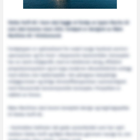
Sletta Verft AS i Aure skal bygge et fartøy av typen Macho 20
som skal leveres mars 2024. Fartøyet er designet av Møre
Maritime AS i Kristiansund.
Fartøytypen er optimalisert for svært tunge havbruk service-
operasjoner og for bruk i eksponerte kystområder. Konseptet
har en sterk miljøprofil, med et lettdrevet skrog, effektivt
propulsjonssystem og et topp moderne dieselelektrisk anlegg
med ekstra stor batteripakke. Det påregnes betydelige
miljøgevinster og årlige drivstoffbesparelser sammenlignet
med tilsvarende konvensjonelle konsepter. Prosjektet er
støttet av Enova.
Møre Maritime skal levere komplett design og tegningspakke
til Sletta Verft AS.
– Kontrakten befester det gode samarbeidet som har vært
mellom Sletta Verft og Møre Maritime gjennom mange år, sier