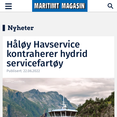
Hopp til hovedinnhold
Toggle
navigation
Nyheter
Håløy Havservice
kontraherer hydrid
servicefartøy
Publisert: 22.06.2022