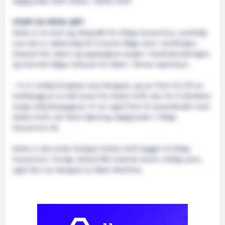
daglig leder Kåre Sletta i Sletta Verft.
STORT OG VIKTIG LØFT
Dette er et stort og viktig løft for Håløy Havservice, samtidig
som det er nødvendig for å kunne følge med i utviklingen.
Utstyret blir større og oppdragene tyngre i havbruksnæringen,
og med det følger behovet for båter i denne størrelsen.
– Vi er veldig fornøyde med designet, og ser frem til å få en
kraftplugg av en båt levert fra Sletta Verft, klar for å håndtere
tunge arbeidsoppgaver. Vi ser også frem til samarbeidet med
Sletta Verft, sier Remi Rønning, daglig leder i Håløy
Havservice AS.
Dette er det andre fartøyet Sletta Verft bygger til Håløy
Havservice. Forrige måned fikk rederiet levert «Håløy Jarl»,
også den var designet av Møre Maritime.