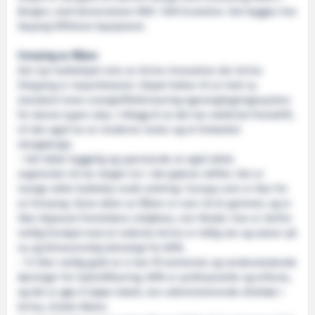
Bergen, med benevnelsen MDC 1309 Ecolution. Det bygges hos
Dayang Offshore Equipment.
Fornying av flåten
Det nye bulkskipet eies av Arriva Innovation der Arriva
Shipping er majoritetseier. Skipet bidrar til en helt ny
standard innen energieffektivisering ogenergilagringssystem
for denne typen skip. I tillegg til at det har elektrisk fremdrift,
vil det også ha en moderne motor og et forbedret
skrogdesign.
– Det både hyggelig og spennende at også dette
segmentet nå tar steget inn i det grønne skiftet. Det er
mange eldre bulkskip rundt omkring i Europa som er klar for
en fornying. Store deler av flåten er over 20 år gammel, og er
ikke tilpasset fremtidens miljøkrav, sier Risdal. Han er derfor
veldig fornøyd med at rederiet Arriva er tidlig ute og satser på
ny og klimavennlig teknologi fra WPA.
– Vi liker veldig godt at vi kan få kortreiste og verdensledende
løsninger for hybridifisering. WPA er profesjonelle og erfarne,
og det er gøy å kjøpe lokalt, sier administrerende direktør i
Arriva, Sindre Matre.