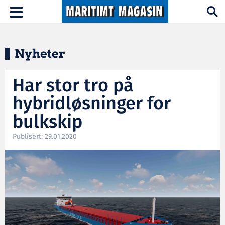
Hopp til hovedinnhold
Toggle
navigation
Nyheter
Har stor tro på
hybridløsninger for
bulkskip
Publisert: 29.01.2020