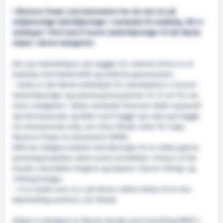
I Westcon Power and Automation har de stor tro på
miljøvennlige hybridløsninger i markedet for bulkskip. Nå er
selskapet i ferd med å levere batteriløsninger til det første
skipet i denne kategorien.
Det nye hybridskipet som bygges for rederiet Arriva er et
bulkskip med batteridrift og elektrisk gravemaskin.
– Dette er det første bulkskipet for nærskipsfart vi leverer
batteriløsninger og automasjonssystemer til. Vi ser for oss
store muligheter i dette markedet fremover både nasjonalt
og internasjonalt, og både ved å bygge nye skip og å bygge
om eksisterende skip, sier Stian Risdal, leder for salg i
Westcon Power & Automation (WPA).
WPA har tidilgere bidratt med løsninger til en rekke grønne
prestisjeprosjekter, blant annet turistbåten «Future of the
Fjords», Nesodden-fergene og skipene «Seven Viking» og
«Viking Energy».
– Vi er stolte over at vi på denne måten bidrar til et mer
bærekraftig samfunn, sier Risdal.
Skipet er designet av Marine Design and Consulting (MDC) i