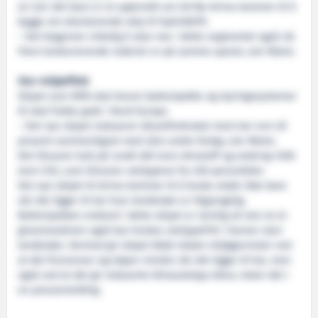
an sier det bare er et spørsmål om tid før Arriva kommer til å
bygge om eksisterende skip til hybriddrift.
– Det begynner virkelig å skje noe i dette segmentet også nå.
Flere konkurrerende rederier er på samme sporet, sier Matre.
Stor miljøeffekt
Skipet som WPA skal levere batteripakke og styringssystemer
til skal frakte gods i Nord Europa.
– Det nye skipet reduserer dieselforbruket med mer enn 20
prosent sammenlignet med våre andre fartøy, sier Matre.
Det tilsvarer kutt på rundt 400 tonn drivstoff og omkring 1200
tonn CO2, som tilsvarer utslippene fra 450 personbiler.
Det nye skipet til Arriva kommer til å bruke strøm ikke bare
når det ligger til kai hvor landstrøm er tilgjengelig.
Batteripakken ombord i dette skipet er nemlig så stor at el-
gravemaskinen også kan brukes utslippsfritt i havner uten
landstrøm. Dermed gir skipet både lokale miljøgevinster ved
at det forurenser og støyer mindre når det ligger til kai, men
også ved at det gir reduserte klimautslipp ellers, heter det i
en pressemelding.