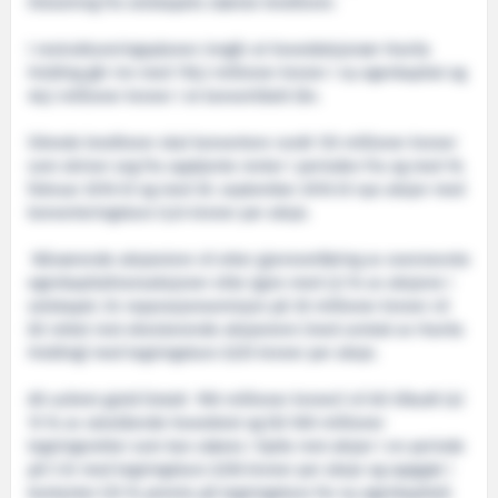
tilslutning fra selskapets største kreditorer.
I restruktureringsplanen inngår at hovedaksjonær Havila
Holding går inn med 118,2 millioner kroner i ny egenkapital og
46,2 millioner kroner i et konvertibelt lån.
Sikrede kreditorer skal konvertere rundt 135 millioner kroner
som skriver seg fra opptjente renter i perioden fra og med 16.
februar 2016 til og med 30. september 2016 til nye aksjer med
konverteringskurs 0,24 kroner per aksje.
Nåværende aksjeeiere vil etter gjennomføring av ovennevnte
egenkapitaltransaksjoner sitte igjen med 2,5 % av aksjene i
selskapet. En reparasjonsemisjon på 30 millioner kroner vil
bli rettet mot eksisterende aksjeeiere (med unntak av Havila
Holding) med tegningskurs 0,125 kroner per aksje.
All usikret gjeld (totalt 950 millioner kroner) vil bli tilbudt (a)
15 % av utestående hovedstol og (b) 500 millioner
tegningsretter som kan utøves i bytte mot aksjer i en periode
på 5 år med tegningskurs 0,156 kroner per aksje og oppgjør i
kontanter (25 % premie på tegningskurs for ny egenkapital).