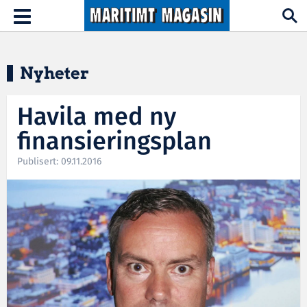
Hopp til hovedinnhold
Toggle
navigation
Nyheter
Havila med ny
finansieringsplan
Publisert: 09.11.2016