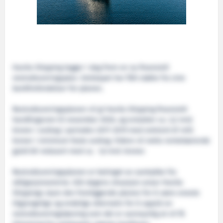
Havila Shipping legger i dag frem en ny finansiell
restruktureringsplan. Selskapet har fått støtte fra sine
bankforbindelser for planen.
Restruktureringsplanen vil gi Havila Shipping finansielt
handlingsrom til november 2020, og erstatter ca. 3,2 mrd.
kroner i avdrag i perioden 2017-2019 med omtrent 67 mill.
kroner i minimum faste avdrag. Videre vil netto rentebærende
gjeld bli redusert med ca. 1,6 mrd. kroner.
Restruktureringsplanen er betinget av samtykke fra
obligasjonseierne. Gitt dagens situasjon anser Havila
Shippings styre den foreliggende planen for å være eneste
tilgjengelige og endelige alternativ for å oppnå en
restruktureringsløsning som det er sannsynlig at vil få