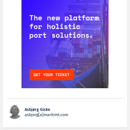
Asbjørg Giske
asbjorg[a]maritimt.com