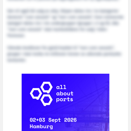
Det vil også bli salg av skip. Skipen deles inn i to kategorier
benevnt “core vessels” og “non-core vessels”, hvor sistnevnte
kategori deles inn i tre undergrupper (gruppe I, II og III). Alle
“non-core vessels” skal markedsføres for salg i tiden
fremover.
Sikrede kreditorer for gjeld knyttet til “non-core vessels”,
gruppe I skal motta 44 millioner kroner av allerede pantsatte
kontanter.