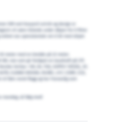
mer 099 ved Havyard Leirvik og design er
agasin vil være tilstede under dåpen for å filme
g ordnet oss spesialavtale om å bli med skipet
t 92 meter med en bredde på 22 meter.
 kW, noe som gir fartøyet en tauekraft på 275
Norske Veritas +1A1, E0, TUG, SUPPLY VESSEL, SF,
UTR, CLEAND DESIGN, OILREC, LFL*, COMF, C(3),
t vil føre norsk flagg og har Fosnavåg som
 av mandag, så følg med!