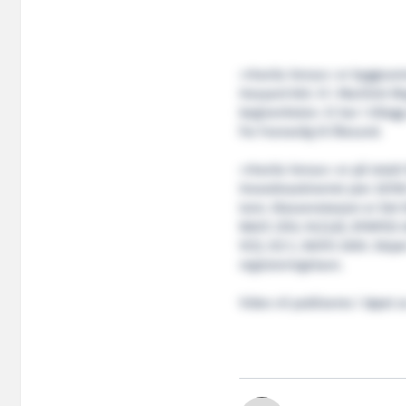
‹‹Havila Venus›› er byggnum
Havyard 845. Vi i Maritimt M
begivenheten. Vi har i tilleg
fra Fosnavåg til Ålesund.
‹‹Havila Venus›› er på total
Hovedmaskineriet yter 20700
tonn. Klassenotasjon er Det 
NAUT, OSV, HL(2,8), DYNPOS A
V(3), ICE C, NOFO 2005. Skipe
registreringshavn.
Video vil publiseres i løpet