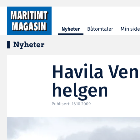
Hopp til hovedinnhold
Nyheter
Båtomtaler
Min side
Nyheter
Havila Ven
helgen
Publisert: 16.10.2009