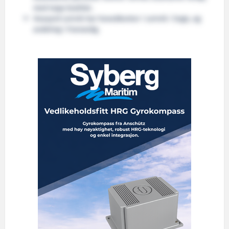
med topp kvalitet.
Havyard Leirvik har hovedkontor i Leirvik i Sogn, og
avdeling i Fosnavåg.