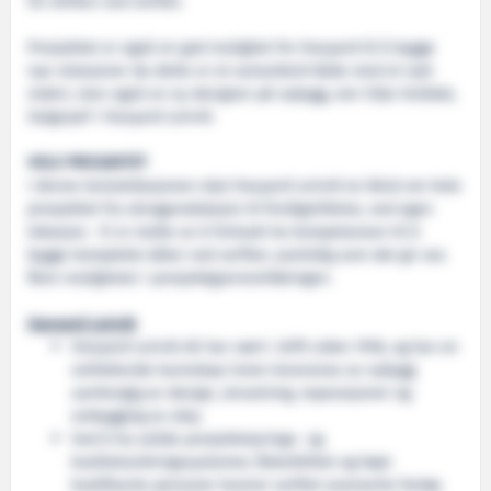
for driften ved verftet.
Prosjektet er også en god mulighet for Havyard til å bygge
nye relasjoner da dette er et samarbeid både med et nytt
rederi, men også en ny designer på nybygg, sier Silje Smådal,
Salgssjef i Havyard Leirvik
HELE PROSJEKTET
I denne konstellasjonen skal Havyard Leirvik ta hånd om hele
prosjektet fra skrogproduksjon til ferdigstillelse, ved egen
lokasjon. Vi er stolte av å fortsatt ha kompetansen til å
bygge komplette båter ved verftet, samtidig som det gir oss
flere muligheter i prosjektgjennomføringen.
Havyard Leirvik
Havyard Leirvik AS har vært i drift siden 1918, og har en
omfattende kunnskap innen leveranse av nybygg
uavhengig av design, utrustning, reparasjoner og
ombygging av skip.
Ved å ha solide prosjektstyrings- og
kvalitetssikringssystemer, fleksibilitet og høyt
kvalifiserte personer leverer verftet avanserte fartøy