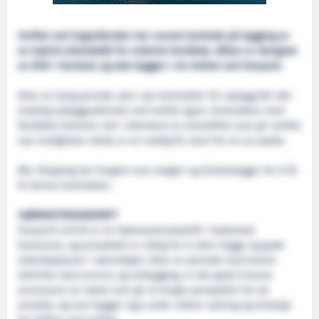
Verftet ved Sognefjorden har vunnet kontrakt på bygging av
en hybrid arbeidsbåt for rederiet Nordlaks. Båten er designet
av NSK i Harstad, og skal bygges i sin helhet ved Havyard.
Etter en lang periode uten nye kontrakter for nybygg blir det
endelig nybyggsaktivitet ved verftet igjen. Kontrakten med
Nordlaks kommer rett i etterkant av eierskiftet som gir verftet
nye muligheter. Dette er en veldig fin start for en ny epoke.
MIL Shipping har fungert som megler og tilrettelegger for å få
til denne kontrakten.
HJØRNESTENSBEDRIFT
Havyard Leirvik er en hjørnestensbedrift i Hyllestad
kommune, og prosjektet er viktig for å sikre trygge og gode
arbeidsplasser i nærmiljøet. Etter en periode med lavere
aktivitet med service og ombygging, er det godt å kunne
annonsere en nyhet som gir et lengre perspektiv for de
ansatte, og som bygger opp under videre satsing og strategi