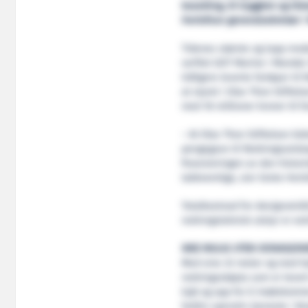
bosetting, til trygghet og til
Herlofson generalsekretær i
Tidenes største og topp mod
verftet GOT Marine i Mandal
tidligere leverte fartøyer ti
at styret i Olav Thon Stiftel
med 18 millioner kroner til f
– At Olav Thon Stiftelsen bi
pengegave til Redningsselskap
finansieringen av den histor
takknemlige, sier Grete Herl
Totalkostnad for designutvik
redningsteknisk utstyr er est
IKKE MULIG UTEN DONASJON
Med sine 32 meter og med hyb
redningsskøyta som er levert
kjøl og opp for å imøtekomme
helårs operativ tjeneste i N