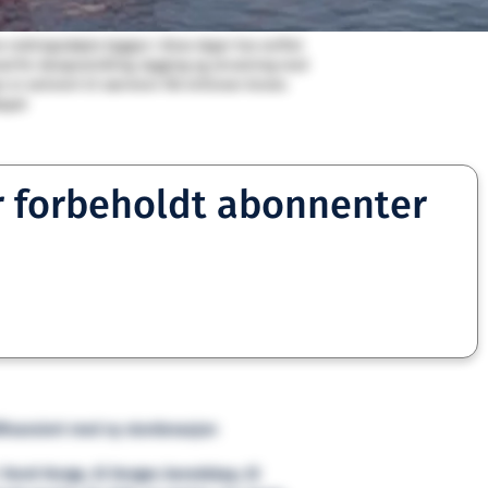
 redningsskøyte bygges i disse dager hos verftet
ad for designutvikling, bygging og utrustning med
r er estimert til nærmere 150 millioner kroner.
kapet
r forbeholdt abonnenter
lfinansiert med ny stordonasjon
i Nord-Norge, til Norges beredskap, til