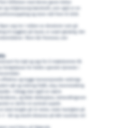
 Thon Stiftelsen med denne gaven bidrar
ial og miljømessig bærekraft, som også er en
amfunnsoppdrag og store mål frem til 2030.
 føyer seg inn i rekken av donatorer som gir
g til trygghet på havet, er svært gledelig. Det
ordområdene i flere tiår fremover, sier
ta:
nstruert fra kjøl og opp for å imøtekomme RS
ny fartøyklasse for helårs operativ tjeneste i
havområder.
r effektive og trygge konvensjonelle rednings-
udert søk og redning (SAR), slep, brannslukking
adde. I tillegg skal også̊ en større
håndteres, og både dekksplass, behandlingsrom
sitet er derfor et sentralt aspekt.
en total lengde på 32 meter, maks hastighet på
 +/- 30t og utseilt distanse på 600 nautiske mil
ignet med fokus på følgende