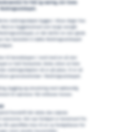
stedeværelse for folk og næring, sier Grete
 Redningsselskapet.
erne redningsskøyte bygges i disse dager hos
. Med en byggekostnad som langt overgår
l Redningsselskapet, er det derfor en stor glede
sen har besluttet å støtte Redningsselskapet
artøyet.
drar til beredskapen i nord med en så stor
et er helt fantastisk. Dette sikrer at hele
iske redningsskøyten nå er på plass. Vi er så
ofson generalsekretær i Redningsselskapet.
ling, bygging og utrustning med nødvendig
imert til nærmere 150 millioner kroner.
ER
rid fremdrift blir dette den største
 noensinne. Det nye fartøyet er konstruert fra
 RS spesifikke krav til en ny fartøyklasse for
orges mest utsatte havområder.