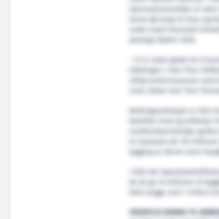
Operasjonsområdet vil være 
kunne gå langt til havs og b
under svært krevende forhold
planlagt høsten 2026.
– Vi er svært glade for å ku
tildelingen i Olav Thon Stifte
viktig samfunnsansvar med la
nord, uttaler Geir Tore Thorv
Redningsselskapet er helt av
bedrifter, fond og stiftelser 
multifunksjonsfartøy og fler
en donasjon på 110 millioner 
bygging av denne store havg
I 2024 ble Sparebankstiftel
da de ga 16 millioner til by
bidro begge med 1 million kr
VESENTLIG BIDRAG TIL BERE