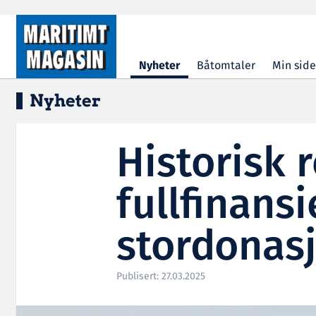
Hopp til hovedinnhold
Nyheter
Båtomtaler
Min side
Nyheter
Historisk 
fullfinans
stordonas
Publisert: 27.03.2025