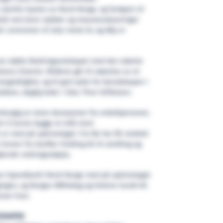
utenfor kysten av Nord-Norge, og fartøyet vil
istå ved store ulykker og masseevakueringer
. Leveranse vil skje neste år, og dåp er
nne støtte Redningsselskapet med den største
lsens historie. Midlene går til utøvelse av et
ngsiktighet, og til god nytte for beredskapen i
aldsen, daglig leder i Olav Thon Stiftelsen.
hengig av store donasjoner fra enkeltpersoner,
for å kunne bygge et slikt stort
e er med på spleiselaget. Fra før har RS mottatt
kroner fra GarMar Holding AS til utvikling og
ående redningsskøyta.
sen SpareBank1 Nord-Norge med på spleiselaget
ggingen, og Norges Råfisklag og Helene Sundt AS
oner hver.
DSKAPEN