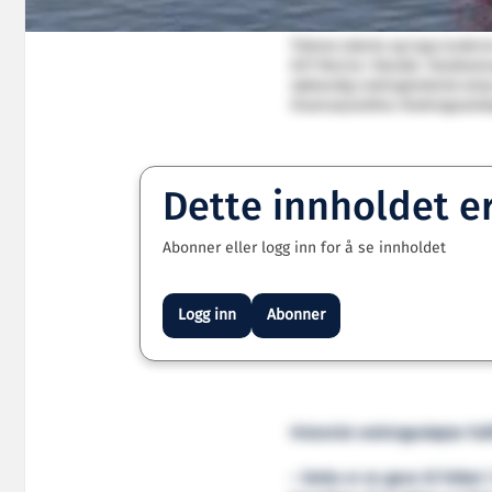
Tidenes største og topp moderne
GOT Marine i Mandal. Totalkostn
nødvendig redningsteknisk utsty
Illustrasjonsfoto: Redningssels
Dette innholdet e
Abonner eller logg inn for å se innholdet
Logg inn
Abonner
Historisk redningsskøyte ful
– Dette er en gave til folket 