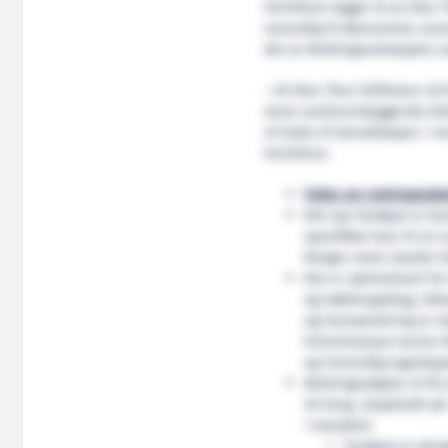
Herlofson legger til at Olav
vesentlig til økonomisk, sos
del av Redningsselskapets s
– At Olav Thon Stiftelsen nå
store samfunnsbyggende bidra
vil bidra til beredskapen i n
Herlofson.
Fakta om redningsskøy
Det nye fartøyet er ko
spesifikke krav til en 
Norges mest utsatte 
Det er optimalisert fo
og støtteoppdrag, inkl
og transportering av sk
krisesituasjon kunne 
og innvendig lugarkapa
Redningsskøyta vil få 
30 knop, slepekraft på
i marsjfart.
Fartøyet er des