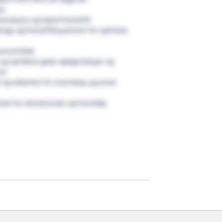
re.
nstruksjon og hybrid fremdrift
esign og fremdriftssystemer for optimale
asjonsområde
 og særdeles gode sjøegenskaper og
evne
 og sikkerhet for mannskap og annet
tet for eksisterende og fremtidig