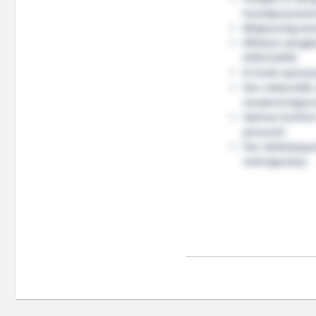
hovedparamete
Miljøvennlig ko
Effektivt skrogd
OPEX/CAPEX
Et bredt oper
Stor rekkevidde
manøvrerings
Optimal komfort
personell
Stor dekkskapasi
redningsutstyr