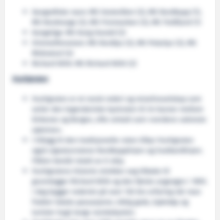
Geografiske navn: MS Vesterålen (3), MS Nordkapp (1),
MS Nordnorge (2), MS Finnmarken (3), MS Trollfjord (1)
Kongelige: MS Kong Harald (2)
Himmelfenomen: MS Nordlys (2), MS Polarlys (3), MS
Midnatsol (4)
Richard With: MS Richard With (2)
Hurtigruten
Hurtigruten er et norsk rederi og reiselivsselskap som
seiler den legendariske kystruten til 34 havner mellom
Kirkenes og Bergen, ofte omtalt som «verdens vakreste
sjøreise».
I tillegg til den tradisjonelle ruten tilbyr Hurtigruten
også signaturrutene Nordkapplinjen og Svalbardlinjen.
Flåten består totalt av ti skip.
Hurtigrutens historie strekker seg tilbake til
grunnlegger Richard With og den første avgangen i 1893.
I dag bygger rederiet på over 130 års erfaring når man
frakter lokale passasjerer, viktig gods, kjøretøy og
turister trygt langs norskekysten.