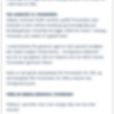
i drift frem til 1993.
FRA HAMBURG TIL FINNMARKEN
Skipets reiserute forblir uendret, og MS Finnmarken skal
fortsette å seile mellom Hamburg og Honningsvåg som
Nordkapplinjen. Passelig nok ligger målet for reisen i nettopp
Finnmark, som skipet er oppkalt etter.
I vinterhalvåret får gjestene også en helt spesiell mulighet:
Når skipet anløper Stokmarknes – Hurtigrutens fødested –
kan de se og oppleve alle tre skipene som har båret navnet
Finnmarken gjennom tidene.
Deler av det gamle dampskipet DS Finnmarken fra 1912, og
det komplette MS Finnmarken fra 1956 er bevart ved
Hurtigrutemuseet.
Fakta om dagens skipsnavn i Hurtigruten
(Tallene i parentes viser hvor mange skip som har hatt
navnet)