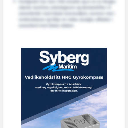
Hurtigruten har over 2100 ansatte og er en av Norges
største maritime arbeidsgivere og lærebedrifter. Vi
samarbeider med lokale leverandører, serverer mat i
verdensklasse og tilbyr en rekke utvalgte utflukter i
samarbeid med lokale aktører.