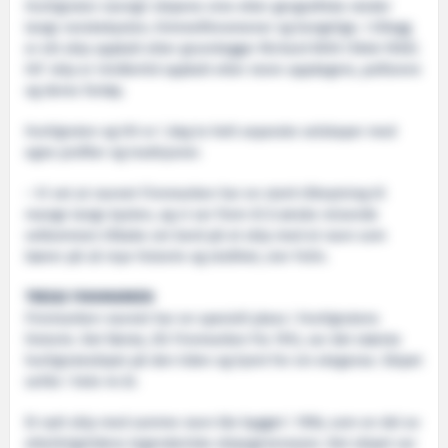
Hurtigruten navngir skipene sine etter geografiske steder
langs norskekysten, himmelfenomener og kongelige. I tillegg
er ett skip oppkalt etter grunnlegger Richard With (1846–1930).
HX’ skip er imidlertid oppkalt etter store oppdagere, polfarere
og deres fartøy.
Hurtigruten og HX er i dag to helt separate selskaper med
egne profiler og tradisjoner.
– Vi vet at navnet Finnmarken har en sterk tilknytning til
mange langs kysten, og vi ser frem til å ønske reisende
velkommen tilbake om bord på et skip med et navn som
bærer på så mye historie og stolthet, sier Felin.
TREDJE FINNMARKEN
Finnmarken-navnet har en spesiell plass i Hurtigrutens
historie. Det første, DS Finnmarken fra 1912, var det største
hurtigruteskipet på den tiden og kjent for sin eleganse. Skipet
seilte i hele 44 år.
Et nytt skip med samme navn ble bygget i 1956, som en del av
etterkrigstidens legendariske skipsgenerasjon. Det skipet var