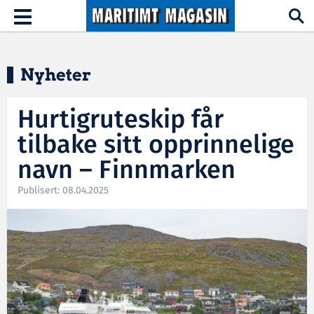
Hopp til hovedinnhold
Toggle
navigation
Nyheter
Hurtigruteskip får
tilbake sitt opprinnelige
navn – Finnmarken
Publisert: 08.04.2025