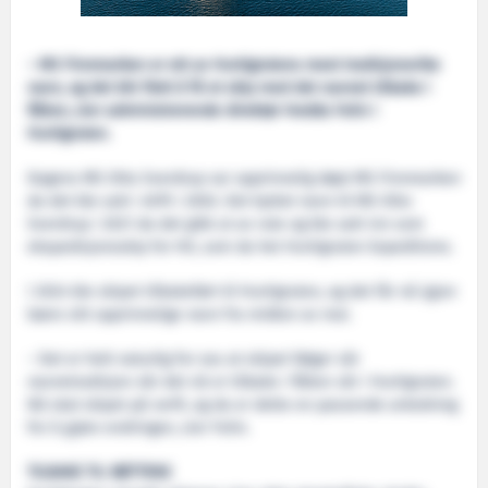
– MS Finnmarken er ett av Hurtigrutens mest tradisjonsrike
navn, og det blir flott å få et skip med det navnet tilbake i
flåten, sier administrerende direktør Hedda Felin i
Hurtigruten.
Dagens MS Otto Sverdrup var opprinnelig døpt MS Finnmarken
da det ble satt i drift i 2002. Det byttet navn til MS Otto
Sverdrup i 2021 da det gikk ut av rute og ble satt inn som
ekspedisjonsskip for HX, som da het Hurtigruten Expeditions.
I 2024 ble skipet tilbakeført til Hurtigruten, og det får nå igjen
bære sitt opprinnelige navn fra midten av mai.
– Det er helt naturlig for oss at skipet følger vår
navnetradisjon når det nå er tilbake i flåten vår i Hurtigruten.
Nå skal skipet på verft, og da er dette en passende anledning
for å gjøre endringen, sier Felin.
TILBAKE TIL RØTTENE