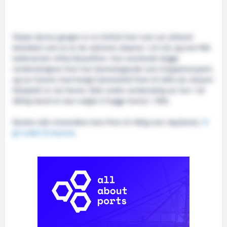
Skipet denne gangen er en britisk liner som var allment
betraktet som et av de vakreste skipene i sin tid, og som fikk
kallenavnet «Ship Beautiful». Hun overlevde begge
verdenskrigene hvor hun tjenestegjorde som troppetransport,
og var lineren med lengst tjenestetid frem til 2004 da «Queen
Elizabeth 2» slo henne. Etter andre verdenskrig var hun i så
dårlig stand at man valgte å hugge henne i 1950.
Nesten alle innsendere kom frem til riktig svar: Aquitania.
Vi
gir ordet til leserne
.