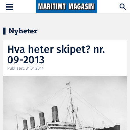
Hopp til hovedinnhold
Toggle
navigation
Nyheter
Hva heter skipet? nr.
09-2013
Publisert: 31.01.2014