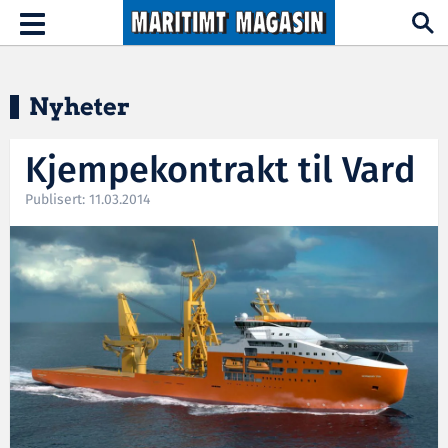
Hopp til hovedinnhold
Toggle
navigation
Nyheter
Kjempekontrakt til Vard
Publisert: 11.03.2014