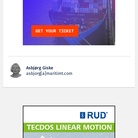
Asbjørg Giske
asbjorg[a]maritimt.com