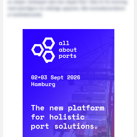
av skipet. Selskapet skal leie skipet fast i åtte år fra levering
med ytterligere tre ettårige opsjoner. Alle kontraktsverdiene
er konfedensielle.