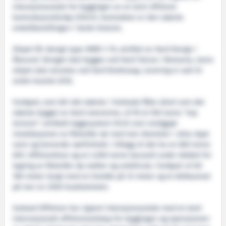
intensjonsavtale for byggingen av et stort offshore
kontruksjonsfartøy (OSCV). Kontrakten er den største
enkeltbestillingen i Vards historie.
Skipet får design type VARD 3 19, utviklet av Vard Design i
Ålesund. Skroget skal bygges ved Vard Tulcea i Romania, mens
skipet skal utrustes ved Vard Brattvaag. Levering er satt til
andre kvartal 2016.
Fartøyet, som blir det største i Solstads flåte såvel som det
største bygget av Vard noensinne, vil få et 550 tonns "top
tension" vertikalt leggesystem (VLS) som muliggjør
installasjonen av fleksible rør med stor diameter i ultra-dypt
vann og krevende værforhold. I tillegg vil det ha en 600 tonns
AHC offshorekran og en 4.000 tonns karusell under dekket for
lagring av fleksible rør, kabler og umbilicals. Fartøyet vil bli
180 meter langt med en bredde på 33 meter og et dekksareal
på mer en 2500 kvadratmeter.
Solstad Offshore har signert intensjonsavtale med et stort
internasjonalt offshoreselskap for byggingen og operasjonen