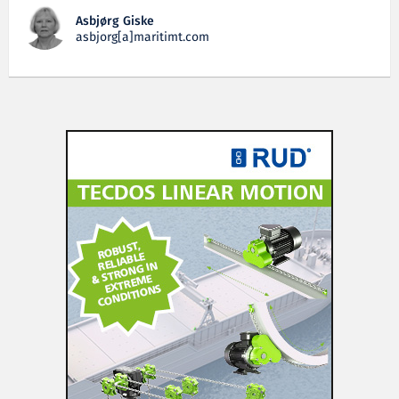
Asbjørg Giske
asbjorg[a]maritimt.com