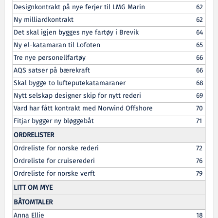
Designkontrakt på nye ferjer til LMG Marin
62
Ny milliardkontrakt
62
Det skal igjen bygges nye fartøy i Brevik
64
Ny el-katamaran til Lofoten
65
Tre nye personellfartøy
66
AQS satser på bærekraft
66
Skal bygge to lufteputekatamaraner
68
Nytt selskap designer skip for nytt rederi
69
Vard har fått kontrakt med Norwind Offshore
70
Fitjar bygger ny bløggebåt
71
ORDRELISTER
Ordreliste for norske rederi
72
Ordreliste for cruiserederi
76
Ordreliste for norske verft
79
LITT OM MYE
BÅTOMTALER
Anna Ellie
18