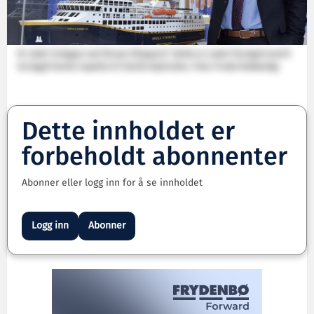
M. Sakir Erdogan ved Tersan Shipyard i Tyrkia er svært fornøyd med å
ha bygd Havila Capella til Havila Kystruten. Foto: Frode Rabbevåg
Dette innholdet er
forbeholdt abonnenter
Abonner eller logg inn for å se innholdet
Logg inn
Abonner