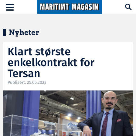
Hopp til hovedinnhold
Toggle
navigation
Nyheter
Klart største
enkelkontrakt for
Tersan
Publisert: 25.05.2022