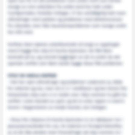
spart oss for en del problemer som andre verft som henter
mange av sine arbeidere fra andre land har hatt under
Covidperioden, forteller Erdogan. Vi har selvfølgelig hatt noen
utfordringer med sykdom og problemer med deleleveranser
fra utlandet, men ikke karanteneproblemer som mange andre
har slitt med.
Verftets klart største enkeltkontrakt så langt er oppdraget
med å bygge fire skip til Havila Kystruten. De fikk først
kontrakt på to, og overtok byggingen av de to andre da det
spanske verftet som først skulle bygge disse fikk problemer.
STOLT AV HAVILA-SKIPENE
– Det har vært utfordringer og problemer underveis ja, både
for rederiet og oss, men nå er vi i sluttfasen og kan levere fire
fantastiske skip som vi er stolte over. Skip nummer to gikk fra
verftet i siste halvdel av april, og de to siste regner vi med å
levere i begynnelsen av tredje kvartal, sier Erdogan.
– Disse fire skipene til Havila Kystruten er en døråpner inn i
passasjermarkedet for oss. At rederiet er fornøyd bekreftes
av at de ikke ønsket noen forandringer på skip nummer to i