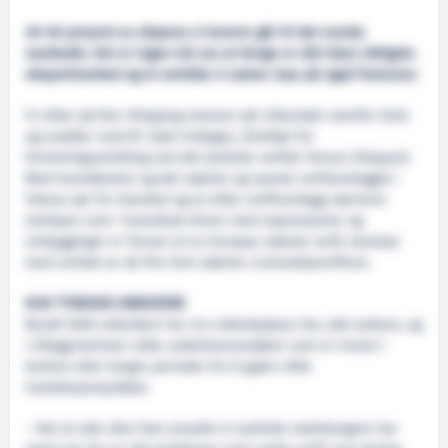
30–40 prosent av skipene vi leverer går til det norske
markedet. Det er ingen tvil om at Norge er vårt klart viktigste
eksportmarked og et område vi satser mye på også framover.
Vi sitter på Nor-Shipping messen på Lillestrøm utenfor Oslo
og snakker med M. Sakir Erdogan, direktør for
forretningsutvikling ved det tyrkiske verftet Tersan Shipyard.
Med hovedkontor og det største og nyeste verftsanlegget i
Yalova sør for Istanbul og et eldre verftsanlegg nærmere
storbyen som i hovedsak driver med reparasjoner og
ombygginger er Tersan et av Europas største verft, kanskje
med unntak av de fire-fem største cruiseskipverftene.
KUN TYRKISKE ARBEIDERE
Rundt 5500 arbeidere har sin arbeidsplass her, alle tyrkere, og
i tillegg kommer ulike underleverandører som er innom i
kortere eller lengre perioder for å gjøre ulike
installasjonsjobber.
– Det at alle våre fast ansatte er tyrkiske statsborgere har