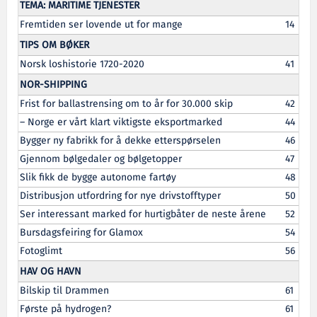
TEMA: MARITIME TJENESTER
Fremtiden ser lovende ut for mange
14
TIPS OM BØKER
Norsk loshistorie 1720-2020
41
NOR-SHIPPING
Frist for ballastrensing om to år for 30.000 skip
42
– Norge er vårt klart viktigste eksportmarked
44
Bygger ny fabrikk for å dekke etterspørselen
46
Gjennom bølgedaler og bølgetopper
47
Slik fikk de bygge autonome fartøy
48
Distribusjon utfordring for nye drivstofftyper
50
Ser interessant marked for hurtigbåter de neste årene
52
Bursdagsfeiring for Glamox
54
Fotoglimt
56
HAV OG HAVN
Bilskip til Drammen
61
Første på hydrogen?
61