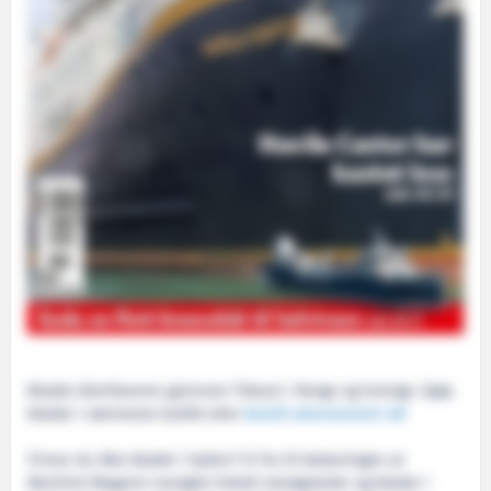
Bladet distribueres gjennom Tidsam i Norge og Sverige. Kjøp
bladet i nærmeste butikk eller
bestill abonnement nå!
Finner du ikke bladet i hyllen? Si fra til betjeningen at
Maritimt Magasin mangler! Antall utsalgsteder og blader i