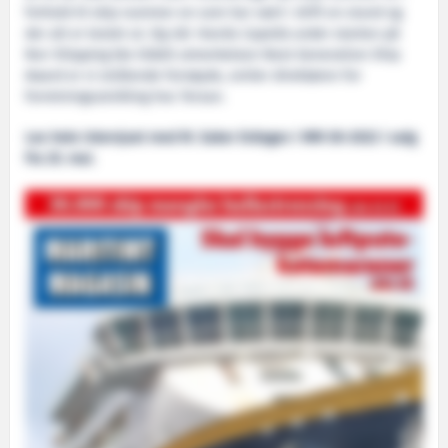
forhold til skip nummer en som har vært i drift en stund og
der alt er testet ut. Og når
Havila Capella
under starten på
Nor-Shipping ble tildelt utmerkelsen Next Generation Ship
Award er vi strålende fornøyde, smiler direktøren for
forretningsutvikling hos Tersan.
Les hele intervjuet med M. Saker Erdogan i MM 06-2022 i salg
fra 25. mai.