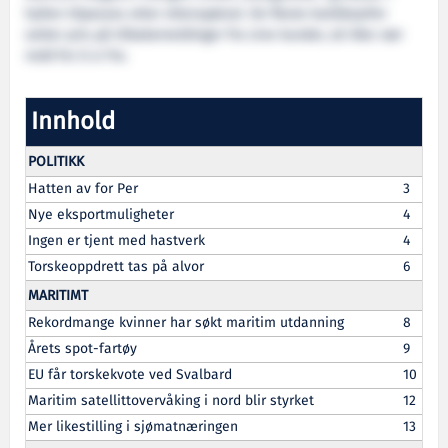
hyllen tilpasses etter etterspørsel. De fleste butikksjefer
setter pris på tilbakemeldinger fra sine kunder, så ikke vær
redd for å si fra.
Innhold
POLITIKK
Hatten av for Per
3
Nye eksportmuligheter
4
Ingen er tjent med hastverk
4
Torskeoppdrett tas på alvor
6
MARITIMT
Rekordmange kvinner har søkt maritim utdanning
8
Årets spot-fartøy
9
EU får torskekvote ved Svalbard
10
Maritim satellittovervåking i nord blir styrket
12
Mer likestilling i sjømatnæringen
13