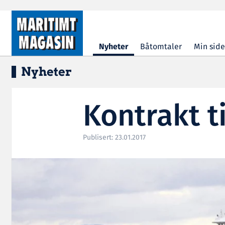
Hopp til hovedinnhold
Nyheter
Båtomtaler
Min side
Nyheter
Kontrakt t
Publisert: 23.01.2017