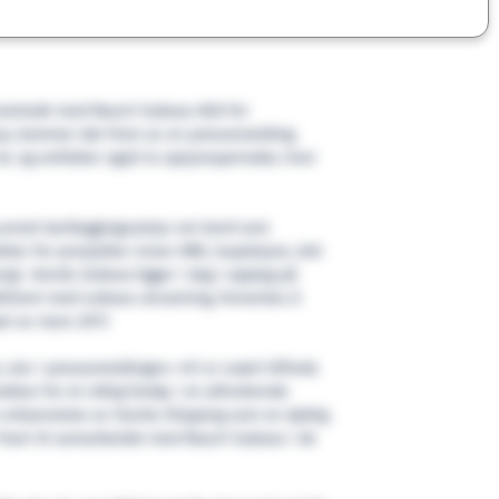
 kontrakt med Reach Subsea ASA for
ea
, kommer det frem av en pressemelding.
år, og omfatter også to opsjonsperioder, hver
 annet kartleggingsutstyr om bord som
ter for prosjekter innen IMR, inspeksjon, lett
rgi.
Havila Subsea
ligger i dag i opplag på
bilisert med subsea utrustning, forventes å
et av mars 2017.
, sier i pressemeldingen: «Vi er svært tilfreds
akten for et viktig fartøy i et utfordrende
 erkjennelse av Havila Shipping som en dyktig
r fram til samarbeidet med Reach Subsea i de