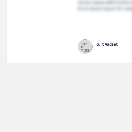
Havila Subsea
(MM 07/2011) b
AS til Havila Subcon AS. Far
Kurt Vadset