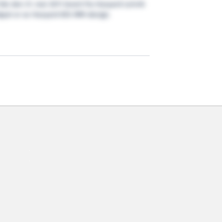
le den 31. mai 2011 levert fra Havyard Leirvik
tøyet er av Havyard 855 IMR-design.