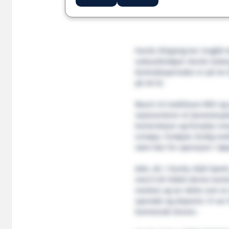
Havila Shipping har inngått
subseafartøyet
Havila Subs
Kontraktsperioden er på tre 
på ett år.
Reach vil mobilisere ROV og
representerer et tjenestespek
konstruksjon og fornybar ene
Leinøya. Fartøyet, ferdig mo
være klar for operasjon i løp
Adm. dir. i Havila, Njål Sævik
med å bli tildelt denne kontr
marked, og ser dette som en
operatør og skipseier. Vi se
kommende årene».