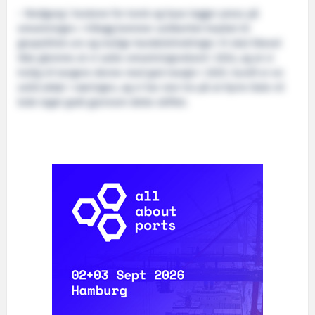
– Nedgang i kvotene for torsk og hyse legger press på
omsetningen. I tillegg kommer usikkerhet knyttet til
geopolitisk uro og mulige handelshindringer. Vi skal likevel
ikke glemme at vi satte omsetningsrekord i 2024, og at vi
trolig vil tangere denne med god margin i 2025. Surofi er en
solid aktør i næringen, og vi har stor tro på at Kyrre Dale vil
lede laget godt gjennom dette skiftet.