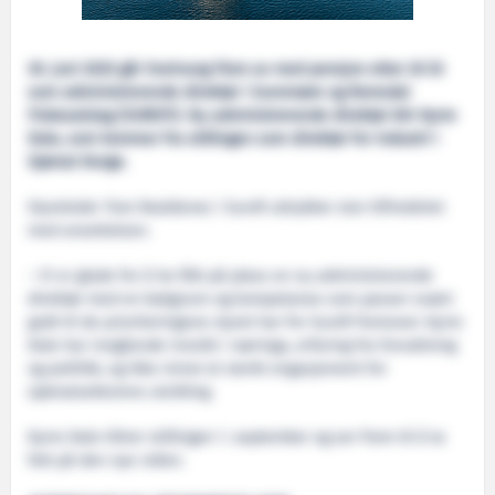
30. juni 2025 går Sveinung Flem av med pensjon etter 20 år
som administrerende direktør i Sunnmøre og Romsdal
Fiskesalslag (SUROFI). Ny administrerende direktør blir Kyrre
Dale, som kommer fra stillingen som direktør for industri i
Sjømat Norge.
Styreleder Tore Roaldsnes i Surofi uttrykker stor tilfredshet
med ansettelsen.
– Vi er glade for å ha fått på plass en ny administrerende
direktør med en bakgrunn og kompetanse som passer svært
godt til de prioriteringene styret har for Surofi fremover. Kyrre
Dale har inngående innsikt i næringa, erfaring fra forvaltning
og politikk, og ikke minst et sterkt engasjement for
sjømatsektorens utvikling.
Kyrre Dale tiltrer stillingen 1. september og ser frem til å ta
fatt på den nye rollen.