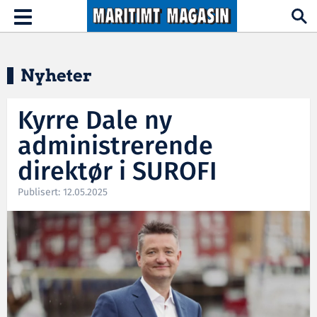
Hopp til hovedinnhold
Toggle
navigation
Nyheter
Kyrre Dale ny
administrerende
direktør i SUROFI
Publisert: 12.05.2025