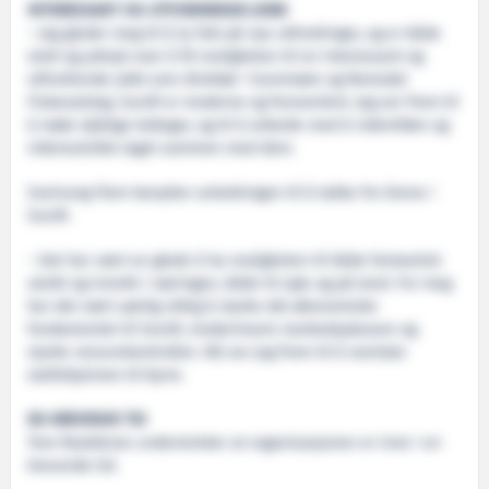
INTERESSANT OG UTFORDRENDE JOBB
– Jeg gleder meg til å ta fatt på nye utfordringer, og er både
stolt og ydmyk over å få muligheten til en interessant og
utfordrende jobb som direktør i Sunnmøre og Romsdal
Fiskesalslag. Surofi er moderne og foroverlent. Jeg ser frem til
å møte dyktige kolleger, og til å arbeide med å videreføre og
videreutvikle laget sammen med dem.
Sveinung Flem benytter anledningen til å takke for årene i
Surofi.
– Det har vært en glede å ha muligheten til både fantastisk
utsikt og innsikt i næringen, både til sjøs og på land. For meg
har det vært særlig viktig å styrke det økonomiske
fundamentet til Surofi, modernisere markedsplassen og
styrke ressurskontrollen. Nå ser jeg frem til å overlate
stafettpinnen til Kyrre.
EN KREVENDE TID
Tore Roaldsnes understreker at organisasjonen er inne i en
krevende tid.