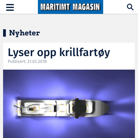
Hopp til hovedinnhold
Toggle
navigation
Nyheter
Lyser opp krillfartøy
Publisert: 21.02.2018