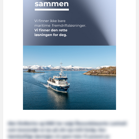
Aker BioMarine og VARD har valgt Ålesundsbaserte Luminell
som leverandør av lys på sitt nye krill-fartøy. Den
bærekraftige løsningen vil spare hele 75 prosent av