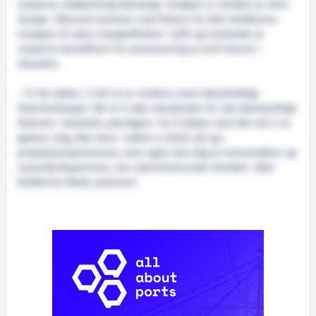
moderne miljøvennlig teknologi. Fartøyet er utviklet av Vard
Design i Ålesund sammen med fiskere fra Aker BioMarine.
Fartøyet vil være energieffektivt i drift og inneholde et
moderne bioraffineri for prosessering av krill råvarer i
Antarktis.
– Vi har lyktes i å bli et av verdens mest bærekraftige
fiskeriselskaper. Nå vil vi øke standarden for det bærekraftige
fiskeriet i Antarktis ytterligere. For å lykkes med det må vi ta
grønne valg, ikke bare i måten vi fisker på og i
produksjonsprosessen, men også ved valg av leverandører og
samarbeidspartnere, sier administrerende direktør i Aker
BioMarine Matts Johansen.