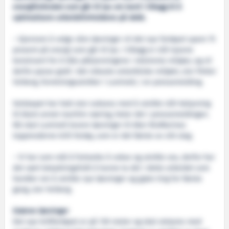
energiforbruket som går til lys om bord i tillegg til å
optimalisere arbeidsforholdene på dekk.
– Gjennom å velge våre løsninger vil det nye fartøyet spare 75
prosent på energi som går til lys. I tillegg er LED-lysene
konstruert for å tåle påkjenningene i ekstreme miljøer, og vil
derfor passe godt i det robuste antarktiske miljøet, sier Petter
Veiberg, forretningsutvikler i Luminell, i en pressemelding.
Selskapet har hatt stor suksess med å utvikle LED-belysning
til blant annet maritim næring, heter det i pressemeldingen.
Nå skal Luminell levere løsninger til Aker BioMarines
toppmoderne krill-fartøy, som er det første av sitt slag.
– Vi har som mål å fortsette å vokse og utvikle oss, derfor har
det vært betydningsfullt å kunne ta del i dette arbeidet som
handler om å utvikle nye løsninger og gjøre ting for første
gang, sier Veiberg.
Grønne løsninger
Det nye krillfartøyet er på 130 meter og skal utstyres med