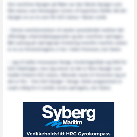
Den maritime klyngen på Møre var den første klyngen som
fikk status som Norwegian Centre of Expertise (2006). Nå blir
klyngen en av to som får GCE-status i første runde.
– Denne anerkjennelsen vil styrke samarbeidet mellom det
offentlige virkemiddelapparatet og den maritime næringen.
Økt satsing på næringsnær forskning innenfor maritim sektor
er en av forventningene vi har i tiden fremover, sier Dalen
– Jeg vil takke Innovasjon Norge, Forskningsrådet og SIVA for
GCE-tildelingen, men jeg mener at det er flere klynger som
hadde fortjent GCE-status. Allerede neste år forventer jeg at
det er fire – fem GCE-klynger i Norge. Dette programmet er
svært viktig for å utvikle norsk næringsliv, sier Dalen.