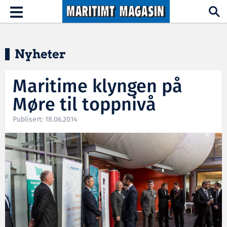
Hopp til hovedinnhold
Toggle
navigation
Nyheter
Maritime klyngen på
Møre til toppnivå
Publisert: 18.06.2014