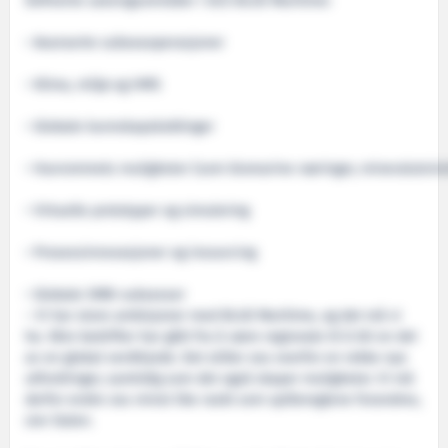
Definerte satsingsområder i GCE BLUE Maritime:
• Avanserte subseaoperasjoner
• Klima, miljø og HMS
• Globale kunnskapskoblinger
• Havrommets muligheter (som biomarine næringer, mineralutvinni
• Virtuelle prototyper og simulering
• Prosessinnovasjoner og insourcing
• Globale SMB-suksesser
– Vi har store ambisjoner med BLUE Maritime, og det må vi
ha. Våre bedrifter har gått fra å være regionale til å bli en del
av en global verdikjede. Det stiller oss overfor en rekke nye
utfordringer, samtidig som det også skaper muligheter. Vi må
derfor endre oss minst like raskt som spillereglene forandres,
sier Dalen.