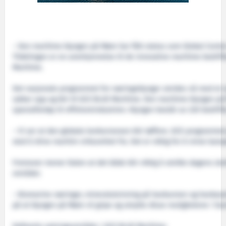
– Den maritime klyngen på Møre har fått status som Global Centre o
Tildelingen er en anerkjennelse til de innovative maritime bedrift
Maritime.
Det nasjonale programmet for næringsklynger utvides nå med et nyt
rykker opp og blir til GCE BLUE Maritime. Den maritime klyngen på
spesialfartøy til offshoreindustrien. Klyngen består av 220 bedrift
– Vi ser at den globale konkurransen blir tøffere. GCE-programmet g
sted å drive maritim virksomhet fra. Det er viktig for å vinne kam
Fremover mener Dalen at det både blir viktig å utvikle dagens ster
områder.
– Biomarine næringer, mineralutvinning på havbunnen og havbasert f
på at klyngen på Møre vil gripe og utnytte disse mulighetene i ha