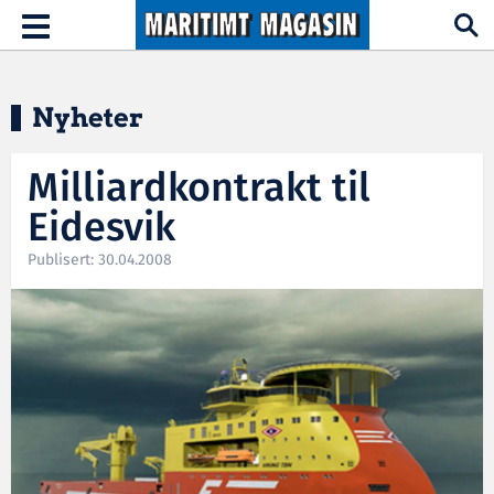
Hopp til hovedinnhold
Toggle
navigation
Nyheter
Milliardkontrakt til
Eidesvik
Publisert: 30.04.2008