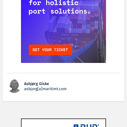
Asbjørg Giske
asbjorg[a]maritimt.com