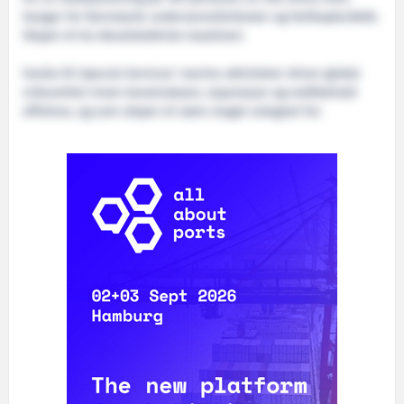
hangar for fjernstyrte undervannsfarkoster og helikopterdekk.
Skipet vil ha dieselelektrisk maskineri.
Veolia ES Special Services’ marine aktiviteter driver global
virksomhet innen konstruksjon, reparasjon og vedlikehold
offshore, og som skipet vil være meget velegnet for.