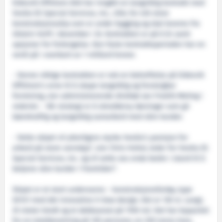
Eidesvik Offshore ASA har inngått en langsiktig kontrakt med
Veolia ES Special Services, Inc., USA, for sitt store
konstruksjonsskip som er under bygging og skal leveres fra
Ulstein Verft i desember i år. Kontrakten er på 8 år samt
opsjoner for forlengelse. Den faste kontraktsperioden har en
verdi på i overkant av 1 milliard kroner.
- Denne viktige kontrakten er nok en bekreftelse på Eidesvik
Offshore’s evne til å skape langsiktig og forutsigbar
forretning, sier administrerende direktør Jan Fredrik Meling i
rederiet. - Vår strategi er å skreddersy løsninger som gir
bærekraftig og langsiktig samarbeid med våre kunder.
- Dette skipet vil ytterligere styrke Veolia’s posisjon for
arbeid på store vanndyp”, sier Chris Hohol, leder for Veolia ES
Special Services, Inc. og vil sette oss enda bedre i stand til å
betjene våre kunder i framtiden”.
Skipet er et stort undervanns – konstruksjonsfartøy, type
SX121 med det innovative X-bow design. Det er 130 m. Langt,
25 meter bredt og et dekksareal på 1700 m2. Det har kapasitet
for en totalbesetning på 105 personer, en 250 tonns kran,