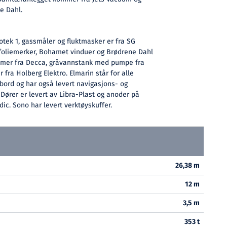
e Dahl.
otek 1, gassmåler og fluktmasker er fra SG
t foliemerker, Bohamet vinduer og Brødrene Dahl
mmer fra Decca, gråvannstank med pumpe fra
ra Holberg Elektro. Elmarin står for alle
 bord og har også levert navigasjons- og
rer er levert av Libra-Plast og anoder på
c. Sono har levert verktøyskuffer.
26,38 m
12 m
3,5 m
353 t