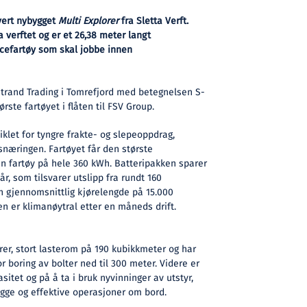
evert nybygget
Multi Explorer
fra Sletta Verft.
 verftet og er et 26,38 meter langt
icefartøy som skal jobbe innen
strand Trading i Tomrefjord med betegnelsen S-
rste fartøyet i flåten til FSV Group.
iklet for tyngre frakte- og slepeoppdrag,
snæringen. Fartøyet får den største
n fartøy på hele 360 kWh. Batteripakken sparer
år, som tilsvarer utslipp fra rundt 160
n gjennomsnittlig kjørelengde på 15.000
en er klimanøytral etter en måneds drift.
arer, stort lasterom på 190 kubikkmeter og har
boring av bolter ned til 300 meter. Videre er
asitet og på å ta i bruk nyvinninger av utstyr,
ygge og effektive operasjoner om bord.