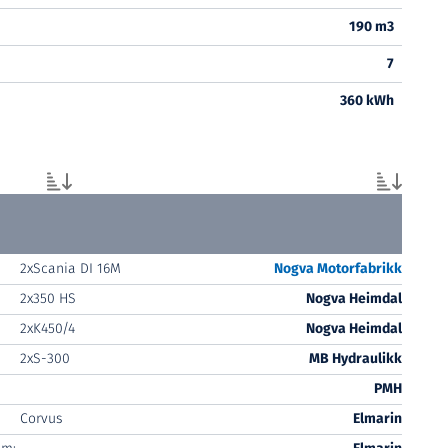
190 m3
7
360 kWh
2xScania DI 16M
Nogva Motorfabrikk
2x350 HS
Nogva Heimdal
2xK450/4
Nogva Heimdal
2xS-300
MB Hydraulikk
PMH
Corvus
Elmarin