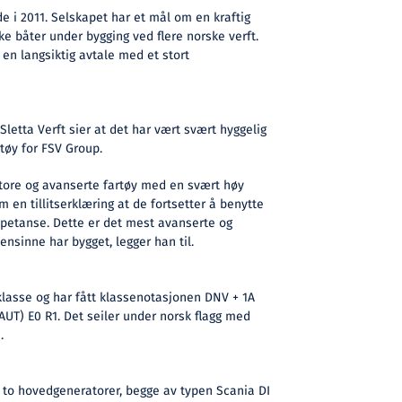
de i 2011. Selskapet har et mål om en kraftig
ke båter under bygging ved flere norske verft.
 en langsiktig avtale med et stort
 Sletta Verft sier at det har vært svært hyggelig
tøy for FSV Group.
store og avanserte fartøy med en svært høy
m en tillitserklæring at de fortsetter å benytte
petanse. Dette er det mest avanserte og
ensinne har bygget, legger han til.
lasse og har fått klassenotasjonen DNV + 1A
UT) E0 R1. Det seiler under norsk flagg med
.
 to hovedgeneratorer, begge av typen Scania DI