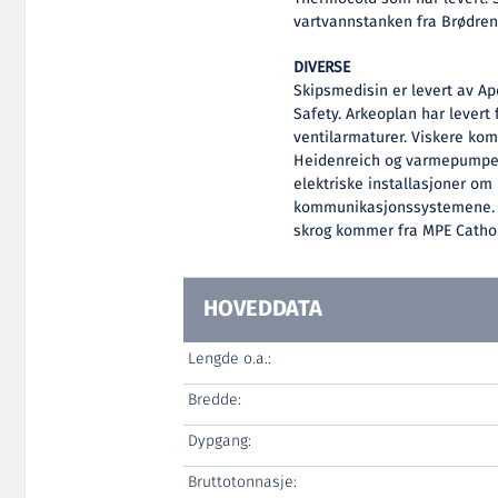
vartvannstanken fra Brødren
DIVERSE
Skipsmedisin er levert av Ap
Safety. Arkeoplan har lever
ventilarmaturer. Viskere ko
Heidenreich og varmepumper f
elektriske installasjoner om
kommunikasjonssystemene. Dø
skrog kommer fra MPE Cathodi
HOVEDDATA
Lengde o.a.:
Bredde:
Dypgang:
Bruttotonnasje: