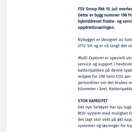
FSV Group fikk 15. juli overl
Dette er bygg nummer 198 fra
hybriddrevet frakte- og serv
oppdrettsnæringen.
Nybygget er designet av Sol
2712-SH og er så langt det stø
Multi Explorer
er spesielt utv
service og support i havbruk
batteripakken på denne type
miljøet for 290 tonn CO2 per 
personbiler om det brukes e
kilometer i året. Batteripakk
STOR KAPASITET
Det nye fartøyet har sju lug
ROV-system med mulighet for 
det lagt stor vekt på økt kap
systemer og løsninger for tr