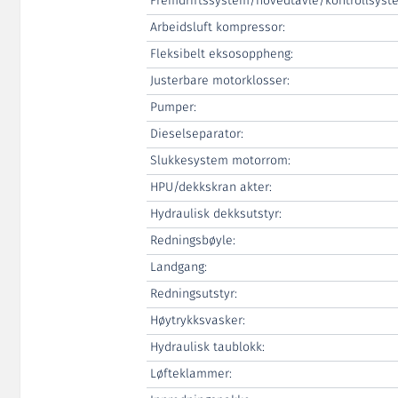
Fremdriftssystem/hovedtavle/kontrollsyst
Arbeidsluft kompressor:
Fleksibelt eksosoppheng:
Justerbare motorklosser:
Pumper:
Dieselseparator:
Slukkesystem motorrom:
HPU/dekkskran akter:
Hydraulisk dekksutstyr:
Redningsbøyle:
Landgang:
Redningsutstyr:
Høytrykksvasker:
Hydraulisk taublokk:
Løfteklammer: