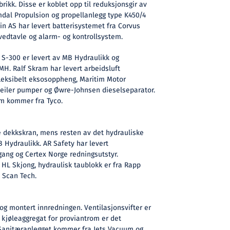
rikk. Disse er koblet opp til reduksjonsgir av
dal Propulsion og propellanlegg type K450/4
n AS har levert batterisystemet fra Corvus
vedtavle og alarm- og kontrollsystem.
 S-300 er levert av MB Hydraulikk og
H. Ralf Skram har levert arbeidsluft
leksibelt eksosoppheng, Maritim Motor
weiler pumper og Øwre-Johnsen dieselseparator.
m kommer fra Tyco.
e dekkskran, mens resten av det hydrauliske
 Hydraulikk. AR Safety har levert
gang og Certex Norge redningsutstyr.
HL Skjong, hydraulisk taublokk er fra Rapp
 Scan Tech.
 og montert innredningen. Ventilasjonsvifter er
kjøleaggregat for proviantrom er det
 Sanitæranlegget kommer fra Jets Vacuum og