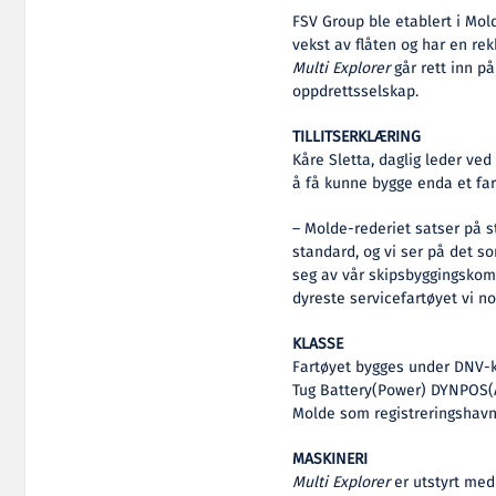
FSV Group ble etablert i Mol
vekst av flåten og har en rek
Multi Explorer
går rett inn på
oppdrettsselskap.
TILLITSERKLÆRING
Kåre Sletta, daglig leder ved
å få kunne bygge enda et far
– Molde-rederiet satser på 
standard, og vi ser på det so
seg av vår skipsbyggingskom
dyreste servicefartøyet vi no
KLASSE
Fartøyet bygges under DNV-k
Tug Battery(Power) DYNPOS(A
Molde som registreringshavn
MASKINERI
Multi Explorer
er utstyrt med