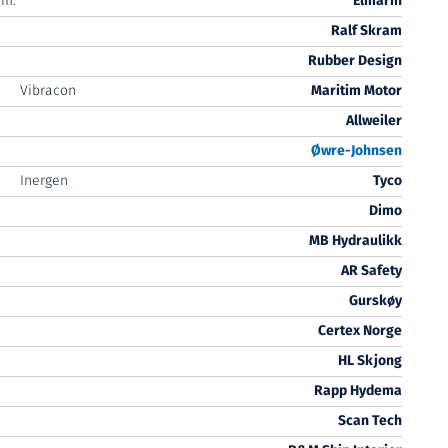
em:
Elmarin
Ralf Skram
Rubber Design
Vibracon
Maritim Motor
Allweiler
Øwre
-Johnsen
Inergen
Tyco
Dimo
MB Hydraulikk
AR Safety
Gurskøy
Certex Norge
HL Skjong
Rapp Hydema
Scan Tech