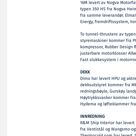
16M levert av Nogva Motorfab
typen 350 HS fra Nogva Heim
fra samme leverandør. Elmari
Energy, fremdriftssystem, ho
To tunnel-thrustere av typen
styremaskiner kommer fra PM
kompressor, Rubber Design f
justerbare motorklosser All
Fast slukkesystem i motorro
DEKK
Dimo har levert HPU og aktr
dekksutstyret kommer fra MB
redningsbøyle, Gurskøy land
Høytrykksvasker kommer fra 
Hydema og løfteklammer fra
INNREDNING
R&M Ship Interior har levert
fra Ventistål og Wangsmo og 
Thermocold som har levert.