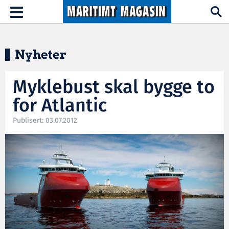
Hopp til hovedinnhold
Toggle
navigation
Nyheter
Myklebust skal bygge to
for Atlantic
Publisert: 03.07.2012