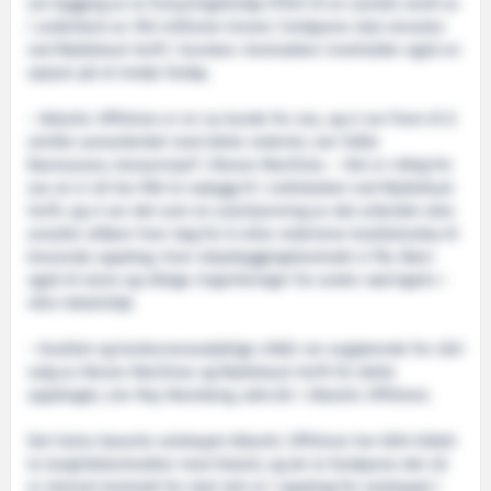
om bygging av to forsyningsfartøy (PSV) til en samlet verdi av
i underkant av 700 millioner kroner. Fartøyene skal utrustes
ved Myklebust Verft i Gursken. Kontrakten inneholder også en
opsjon på et tredje fartøy.
– Atlantic Offshore er en ny kunde for oss, og vi ser fram til å
utvikle samarbeidet med dette rederiet, sier Ståle
Rasmussen, konsernsjef i Kleven Maritime. – Det er viktig for
oss at vi nå har fått to nybygg til i ordreboken ved Myklebust
Verft, og vi ser det som en anerkjenning av det arbeidet våre
ansatte utfører hver dag for å sikre rederiene kvalitetsskip til
krevende oppdrag. Hver skipsbyggingskontrakt vi får, fører
også til store og viktige ringvirkninger for andre næringsliv i
våre lokalmiljø.
– Kvalitet og konkurransedyktige vilkår var avgjørende for vårt
valg av Kleven Maritime og Myklebust Verft for dette
oppdraget, sier Roy Wareberg, adm.dir. i Atlantic Offshore.
Det Sotra-baserte selskapet Atlantic Offshore har blitt tildelt
to langtidskontrakter med Statoil, og de to fartøyene det nå
er skrevet kontrakt for skal rett ut i oppdrag for selskapet i