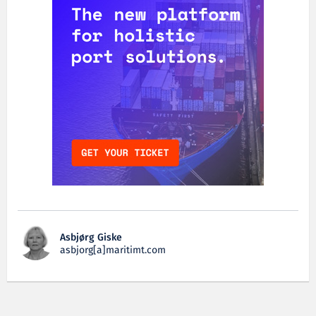
Asbjørg Giske
asbjorg[a]maritimt.com