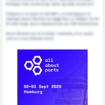
Nordsjøen etter overlevering i første og tredje kvartal 2014.
Fartøyene er av typen VS 485 MKIII L, en forlenging av en
skipstype Kleven Maritime har bygget flere av tidligere. De blir
90 meter lange med et dekksareal på over 1000 kvadratmeter.
Kleven Maritime har nå 14 fartøy i ordreboka, til en samlet
verdi av ca 6,8 milliarder kroner.