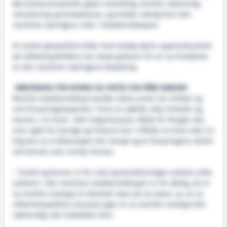
økt konkurransekraft, grønn omstilling, maritim utdanning,
rekruttering og kompetanse, og trekker særlig frem den
maritime næringens rolle i totalberedskapen.
Et endret geopolitisk bilde med stadig større oppmerksomhet
på sikkhetspolitikken har skapt grobunn for en ny forståelse
av den maritime næringens betydning.
NØDVENDIG FOR NORGE OG VIKTIG FOR VÅRE NABOER
Maritim totalberedskap handler blant annet om militær og
sivil forsyningskapasitet i form av sjøfolk, skip, farleder og
havner, i en krise- eller krigssituasjon. Både for Norges del,
men også for Sverige og Finland som i tilfelle en krise eller en
krig kan se at Østersjøen blir stengt og at forsyningene derfor
må komme over norske havner.
– Farled og havner er for små og koordineringen mellom ulike
sektorer i den maritime totalberedskapen er for dårlig, så en
ny maritim strategi vil absolutt være på sin plass. Ja, en ny
sikkerhetspolitisk situasjon gjør en ny maritim strategi helt
nødvendig, slår Solbakken fast.