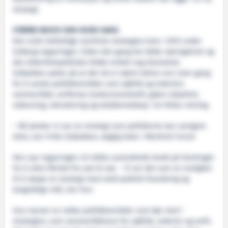
strategi.
STØRRE BEHOV ENN NOEN GANG
Den siste helhetlige maritime strategien kom i 2015 under
Solberg-regjeringen. Siden den gang har både næringslivet og
det sikkerhetspolitiske bildet endret seg dramatisk.
Solbakken peker på at det nå er større behov enn noen gang
for å samle politikkområder som sjøfolk og rederiers
rammevilkår, verftenes konkurransekraft, grønn skipsfart,
utdanning, rekruttering og totalberedskap i én felles retning.
– Nå ønsker vi oss en strategi som politikerne kan navigere
etter, sier Fride Solbakken, daglig leder i Maritimt Forum
Den nye regjeringen vil måtte samarbeide bredt på Stortinget
for å sikre flertall fra sak til sak. - Vi ser det som en mulighet
til å skape en strategi med solid politisk forankring og
langsiktige mål, sier hun.
Hun nevner en rekke politikkområder som bør med i
strategien, som rammevilkårene for sjøfolk, rederier og verft,