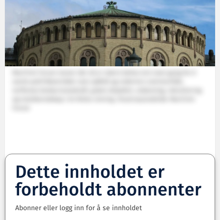
Maritimt Forum mener det nå er større behov enn noen gang for å
samle politikkområder som sjøfolk og rederiers rammevilkår,
verftenes konkurransekraft, grønn skipsfart, utdanning, rekruttering
og totalberedskap i én felles retning. Illustrasjonsbilde: Maritimt
Forum
Dette innholdet er
forbeholdt abonnenter
Abonner eller logg inn for å se innholdet