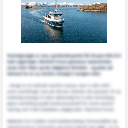
Stortingsvalget er over, og Arbeiderpartiet får fornyet tillit til å
lede regjeringen. Maritimt Forum gratulerer statsminister
Jonas Gahr Støre og det rødgrønne flertallet – og peker på
behovet for en ny maritim strategi å navigere etter.
– Norge er en ledende maritim nasjon, men vi står midt i
store omstillinger som på sikt kan utfordre vår posisjon. En ny
helhetlig strategi vil være nødvendig for å sikre beredskap,
grønn omstilling og økt konkurransekraft for norsk maritim
næring, sier Fride Solbakken, daglig leder i Maritimt Forum.
Nøkkelen for å lykkes med totalberedskap, forsvarsløftet og
akselerering av innovasjon og norsk industri kan ligge i en ny