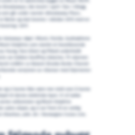
andre av to søsterskip bygget av Meyer Werft.
Breakaway», ble levert i april i fjor. I tillegg
ip som går under navnet «Breakaway Plus»,
to første og skal leveres i oktober 2015 med en
evering i 2017.
an Getaway» døpt i Miami, Florida. Gudmødrene
l Miami Dolphins som startet et heseblesende
ey Young, Tara Gilani og Pitbull underholdt
ene var kokken Geoffrey Zakarian, TV-stjernen
 David «LEBO» Le Batard. Brooke Burke-Charvet
rikanske versjonen av «Danser med Stjernene»
.
e og vi kunne ikke være mer stolt over å kunne
pet til denne elektriske byen. Vi vil takke
varme velkomsten og Miami Dolphins
 vakre skipet, og vi ser frem til en veldig
in Sheehan, adm. dir. i Norwegian Cruise Line.