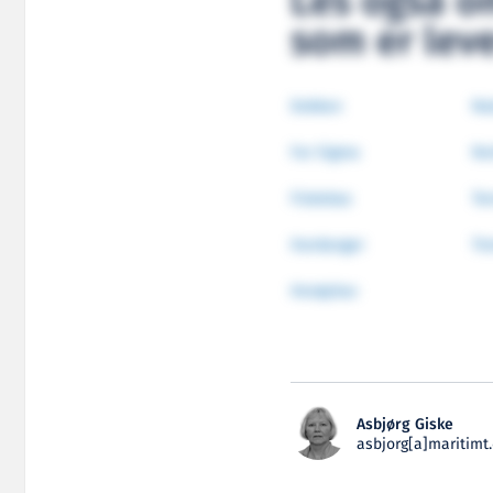
Les også o
som er leve
Dokken
Na
Far Sigma
No
Fiskebas
Te
Hardanger
Tr
Herøyhav
Asbjørg Giske
asbjorg[a]maritimt