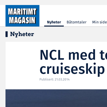
Hopp til hovedinnhold
Nyheter
Båtomtaler
Min side
Nyheter
NCL med 
cruiseskip
Publisert: 21.03.2014