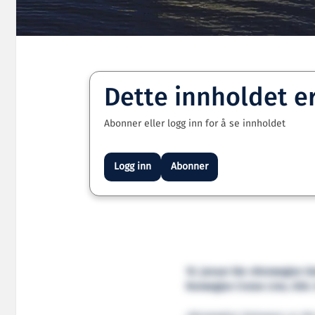
Dette innholdet e
Abonner eller logg inn for å se innholdet
Logg inn
Abonner
10. januar ble «Norwegian Ge
Norwegian Cruise Line, USA.