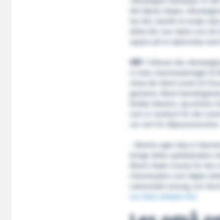
«Norwegian Getaway» er det 
Det første skipet, «Norwegian 
har NCL bestilt et tredje sk
dette blir noe større enn de 
opsjon på et søsterskip med l
DÅP
7. februar ble «Norwegi
er hele cheerleaderlaget ti
show der blant annet DJ Trac
gjestene. Blant kjendisgjest
Buddy Valastro, og artisten
som er medvert for den ame
var vert for dåpsseremonien
– Miamis eget skip er hjemm
bringe dette spektakulære ski
Miami-Dade County for den 
Cheerleaders som døpte dette
suksessfylt sesong, sier Kev
Les hele omtalen her
.