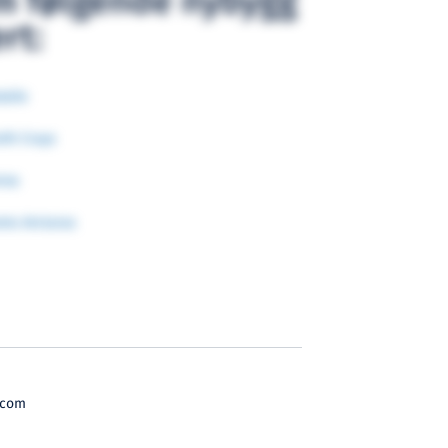
m følgende nybygg
rt:
talie
rth Cruys
nna
oms Arcturus
.com