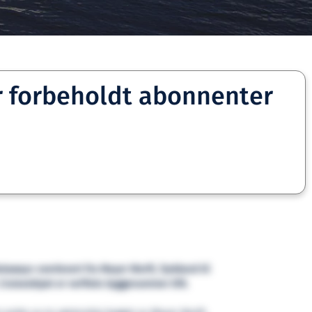
r forbeholdt abonnenter
taway» overlevert fra Meyer Werft, Tyskland til
 Cruiseskipet er verftets byggenummer 678.