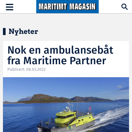
Hopp til hovedinnhold
Toggle
navigation
Nyheter
Nok en ambulansebåt
fra Maritime Partner
Publisert: 08.03.2022