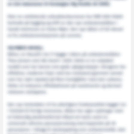
en 22m katamaran til Norwegian Rig Shuttle AS (NRS).
Etter en omfattende anbudskonkurranse har NRS blitt tildelt
kontrakt på bygging og drift av den nye ambulansebåten i
Sande kommune av Helse Møre. Den nye båten vil bli drevet
ut fra ambulansestasjonen på Larsnes.
VELPRØVD MODELL
Båten, en Alusafe Cat 21 bygger videre på ambulansebåten
Thea Jensen som ble levert i 2020. Dette er en velprøvd
modell som har bevist sine gode sjøegenskaper. Skrogene har
effektive, moderne linjer med lav motstand gjennom vannet
som har vært utprøvd på flere hurtigbåter med stor suksess.
Dette vil redusere effektbehovet på maskineriet og dermed
redusere utslippene.
Den nye kontrakten vil ha ytterligere funksjonalitet bygget inn
i forhold til forrige leveranse. Båten har egen sykelugar med
et fullverdig akuttmedisinsk tilbud om bord, samt en
universelt utforma passasjersalong med kapasitet på 30
passasjerer. I tillegg til akuttoppdrag som ambulansebåt, skal