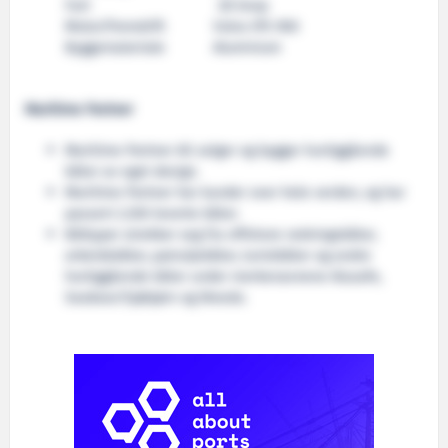
Fart 28 knop
Motor/fremdrift Volvo IPS 900
Byggemateriale Aluminium
Maritime Partner
Maritime Partner AS selger og bygger hurtiggående
båter av eget design.
Maritime Partner har kunder over hele verden, og har
passert 2.200 leverte båter.
Båttyper strekker seg fra offshore redningsbåter,
arbeidsbåter, patruljebåter, turistbåter og andre
hurtiggående båter under merkenavnene Alusafe,
Seabear/Sjøbjørn og Weedo.