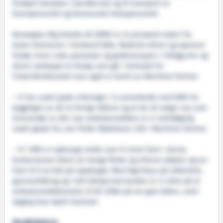
fartøyet benyttes i pendlerrute og til transport av
brannpersonell og kommunalt helsepersonell.
Norwegian Rig Shuttle AS (NRS) er et privateid rederi fra
Gulen kommune i Vestland fylke. Rederiet driver og opererer
fartøy innen vakt, passasjer og godstransport. I tillegg eier og
driver selskapet to fartøy som går i kontrakt for
Fiskeridirektoratet som også er levert av Maritime Partner.
– Vi har svært gode erfaringer i å samarbeide med NRS fra
byggingen av de to forrige båtene og at de nå velger oss som
leverandør av den nye ambulansebåten er vi selvfølgelig
svært glade for, sier Peder Myklebust, CEO i Maritime Partner.
– Vi i NRS er sjølvsagt stolte over å vinne fram i denne
konkurransen blant så mange flinke og erfarne aktører og ser
fram til å ta fatt på oppdraget. Med høg fokus på sikkerheit,
gjennomføring og i tett dialog med kunden er vi sikre på at
ambulansebåttenesta vil bli utført på ein god måte», seier
dagleg leiar Kjetil Hantveit
MILJØVENNLIG