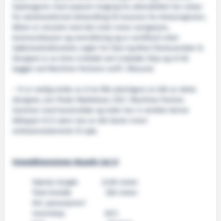
Sykelugaren med separat inngang fra akterdekket har utstyr
for akuttmedisinsk behandling iht kravene fra Helseregionen.
Båten er utrustet med det siste innen navigasjon,
kommunikasjon og overvåkning og er sertifisert etter
Sjøfartsdirektoratets regler for liten kystfart (fartsområde 5).
Designet er av Arne Lindstøl ved Lindstøls Skip og vil bli
bygget ved Maritime Partners verft i Ålesund.
– Vi er veldig stolte av å ha fått ytterligere en båt av dette
designet, sier Peder Myklebust, CEO i Maritime Partner.
Sammen med konstruktør og reder har vi utviklet denne
båttypen til å være noe av det beste innen
ambulansetjeneste til sjøs.
Hoveddimensjoner Alusafe Cat 21
Største lengde 22,90 meter
Total bredde 7,80 meter
Ant. passasjerer/
mannskap 30/2