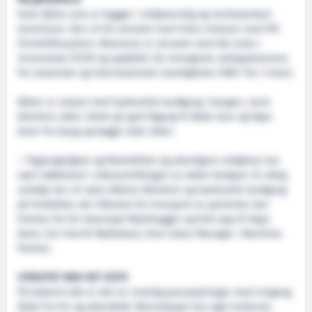
Hele båten som er bygget i miljøvennlig og resirkulerbart
aluminium. Den vil bli utrustet med Volvo motorer med IPS
fremdriftssystem. Motorene er utrustet med det siste i
renseutstyr (SCR) og oppfyller de strengeste utslippskravene
fra nasjonale og internasjonale myndigheter (IMO Tier 3 krav).
Båten er utstyrt med hydraulisk landgang i baugen, samt
båreheis akter. Dette gir god tilgang til både lave og høye
kaier fra baug og begge sider akter.
– Tilgjengelighet og fleksibilitet og ytterligere miljøkrav har
vært nøkkelord i videreutviklingen av dette fartøyet. Et viktig
verktøy her vil være båtens båreheis og hydraulisk landgang
på fordekket, der tilkomst for transport av pasienter kan
foretas fra for eksempel flytebrygger og helt opp til høye
kaier, sier Henrik Myklebust, Area Sales Manager i Maritime
Partner.
UTRUSTET MED DET SISTE
På babord side er det en romslig passasjerlugar med inngang
både fra for og akterdekk. Mannskapet har eget hvilerom.