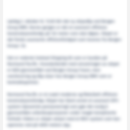
Lørdag 2. oktober kl. 13.00 blir det ny skipsdåp ved Bergen
Group BMV. Denne gangen er det et avansert offshore
konstruksjonsfartøy på 122 meter som skal døpes. Skipet er
det femte avanserte offshorefartøyet som leveres fra Bergen
Group i år.
Det er rederiet Solstad Shipping AS som er kunden på
Normand Pacific. Hovedarbeidet med utrustningen av skipet
er blitt gjennomført ved Bergen Group Fosen, men
overlevering og dåp skjer hos Bergen Group BMV som er
kontraktspartner.
Normand Pacific er et svært moderne og fleksibelt offshore
konstruksjonsfartøy. Skipet har blant annet et avansert DP3-
system (dynamisk posisjonering) som gjør det mulig å
gjennomføre arbeidsoperasjoner under meget kompliserte
forhold. Videre er skipet utstyrt med et ROV-system som kan
opereres ned på 4000 meters dyp.