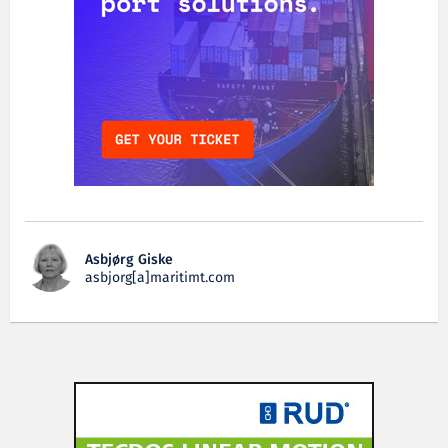
Asbjørg Giske
asbjorg[a]maritimt.com