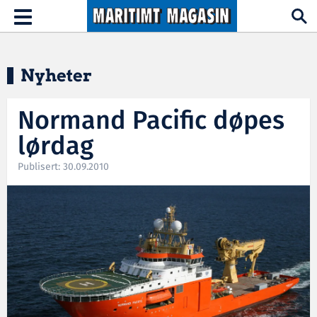
Hopp til hovedinnhold
Toggle
navigation
Nyheter
Normand Pacific døpes
lørdag
Publisert: 30.09.2010