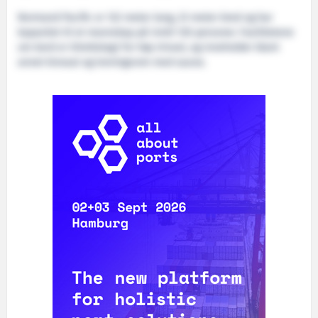
Normand Pacific er 122 meter lang, 23 meter bred og har
kapasitet til et mannskap på inntil 120 personer. Fasilitetene
om bord er tilrettelagt for høy trivsel, og inneholder blant
annet kinosal og treningsrom med sauna.