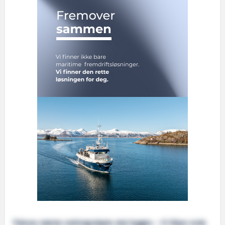
Tidenes største redningsskøyte skal bygges. – Vi håper enda