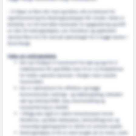
– Vi håper at flere blir med og bidrar, slik at behovet for
egenfinansiering fra Redningsselskapet blir mindre. Dette er
ønskelig i en tid med økte kostnader til oppgradering og drift
av våre 59 redningsskøyter, sier Herlofson og oppfordrer
dermed flere til å bli med på spleiselaget for å trygge kysten i
Nord-Norge.
Fakta om redningsskøyta
Det nye fartøyet er konstruert fra kjøl og opp for å
imøtekomme RS spesifikke krav til en ny fartøyklasse
for helårs operativ tjeneste i Norges mest utsatte
havområder.
Det er optimalisert for effektive og trygge
konvensjonelle rednings- og støtteoppdrag, inkludert
søk og redning (SAR), slep, brannslukking og
transportering av skadde.
I tillegg skal også̊ en større krisesituasjon kunne
håndteres, og både dekksplass, behandlingsrom og
innvendig lugarkapasitet er derfor et sentralt aspekt.
Redningsskøyta vil få en total lengde på 32 meter, maks