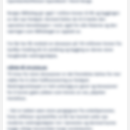
Sparebankstiftelsen SpareBank 1 Nord-Norge.
Norges Råfisklag gir også 1 million kroner til RS og byggingen
av det nye fartøyet. Dermed bidrar de til å bedre den
operative beredskapen i nord, også for alle fiskerne og den
næringen som Råfisklaget er opptatt av.
Fra før har RS mottatt en donasjon på 110 millioner kroner fra
GarMar Holding AS til utvikling og bygging av denne store
havgående redningsskøyta.
HÅPER PÅ SPLEISELAG
Til tross for store donasjoner er det fremdeles behov for mer
støtte for å sikre fullfinansiering av fartøyet.
Redningsselskapet er helt avhengig av gaver og donasjoner
for å kunne gjøre jobben som kreves av oss, påpeker
Herlofson.
– Det er takket være store pengegaver fra enkeltpersoner,
fond, stiftelser og bedrifter at RS har kunnet sette nye
moderne redningsskøyter inn i tjenesten og dermed kunne
trygge viktige havområder langs norskekysten.