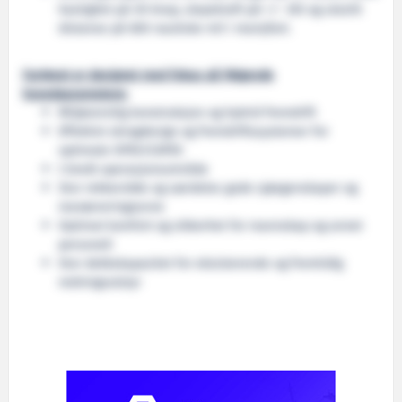
hastighet på 30 knop, slepekraft på +/- 30t og utseilt
distanse på 600 nautiske mil i marsjfart.
Fartøyet er designet med fokus på følgende
hovedparametere:
Miljøvennlig konstruksjon og hybrid fremdrift
Effektivt skrogdesign og fremdriftssystemer for
optimale OPEX/CAPEX
t bredt operasjonsområde
Stor rekkevidde og særdeles gode sjøegenskaper og
manøvreringsevne
Optimal komfort og sikkerhet for mannskap og annet
personell
Stor dekkskapasitet for eksisterende og fremtidig
redningsutstyr