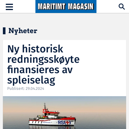
Hopp til hovedinnhold
Toggle
navigation
Nyheter
Ny historisk
redningsskøyte
finansieres av
spleiselag
Publisert: 29.04.2024