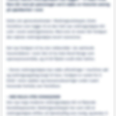
flere blir med på spleiselaget ved å støtte en historisk satsing
på sjøsikkerhet i nord.
Dette sier generalsekretær i Redningsselskapet, Grete
Herlofson som legger til at den helt nye redningsskøyta blir
unik i norsk redningshistorie. Med sine 32 meter blir fartøyet
den største redningsskøyta levert noensinne.
Det nye fartøyet vil ha stor rekkevidde i de værharde
havområdene i nord. Det vil ha hele Nord-Norge som
operasjonsområde, og vil bli flyttet rundt etter behov.
– Denne redningsskøyta kan møte utfordringer i maritime søk
og redningsoppdrag langt til havs. Fartøyet er rustet for å
bistå i store ulykker og masseevakueringer under svært
krevende forhold, sier Herlofson.
– IKKE MULIG UTEN DONASJONER
Den nye topp moderne redningsskøyta blir et flytende
beredskapssenter. Redningsselskapet har som mål at
redningsskøyta driftes så bærekraftig som mulig, og ønsker å