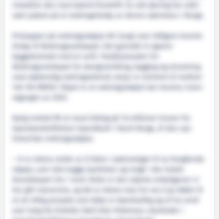
installere den med hybrid fremdrift. En slik løsning har aldri
vært prøvet på et redningsfartøy av denne størrelsen i Norge.
Prislappen på redningsskøyta blir langt over tidligere leverte
fartøy til Redningsselskapet. Det gjenstår å signere
byggekontrakt med et verft. Totalkostnaden for
Redningsselskapet for designutvikling, bygging og utrustning
med nødvendig redningsteknisk utstyr er estimert til mellom
140-150 MNOK. Håpet er at redningsskøyta kan leveres innen
utgangen av 2025.
Nylig mottok RS et raust bidrag på 16 millioner kroner fra
Sparebankstiftelsen SpareBank 1 Nord-Norge, til den nye
historiske redningsskøyta.
– Vi er ekstra stolte av å bidra i spleiselaget til ny havgående
skøyte, som skal trygge kystlinjen og inngå i den totale
beredskapen her i nord. Dette er den største enkeltgaven vi
har gitt noensinne, og det er ekstra stas for oss å gi støtte til
et så viktig prosjekt som både er bærekraftig og vil ha verdi
over lang tid, forteller Kjell Olav Pettersen, styreleder i