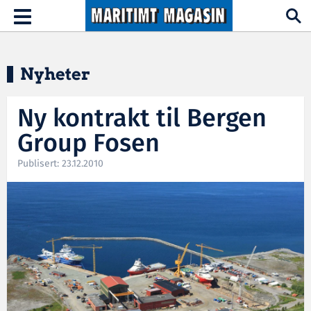
Hopp til hovedinnhold
Toggle
navigation
Nyheter
Ny kontrakt til Bergen
Group Fosen
Publisert: 23.12.2010