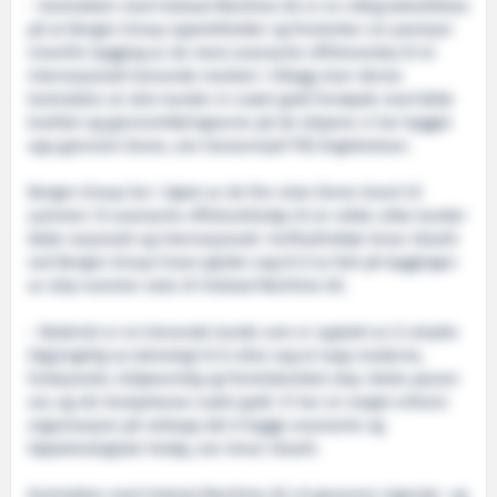
– Kontrakten med Volstad Maritime AS er en viktig bekreftelse
på at Bergen Group opprettholder og forsterker sin posisjon
innenfor bygging av de mest avanserte offshoreskip til et
internasjonalt krevende marked. I tillegg viser denne
kontrakten at våre kunder er svært godt fornøyde med både
kvalitet og gjennomføringsevne på de skipene vi har bygget
opp gjennom årene, sier konsernsjef Pål Engebretsen.
Bergen Group har i løpet av de fire siste årene levert til
sammen 15 avanserte offshorefartøy til en rekke ulike kunder
både nasjonalt og internasjonalt. Verftsdirektør Arnar Utseth
ved Bergen Group Fosen gleder seg til å ta fatt på byggingen
av skip nummer seks til Volstad Maritime AS.
– Rederiet er en krevende kunde som er opptatt av å utnytte
tilgjengelig ny teknologi til å sikre seg et topp moderne,
funksjonelt, miljøvennlig og fremtidsrettet skip. Dette passer
oss og vår kompetanse svært godt. Vi har en meget erfaren
organisasjon på nettopp det å bygge avanserte og
høyteknologiske fartøy, sier Arnar Utseth.
Kontrakten med Volstad Maritime AS vil generere ingeniør- og