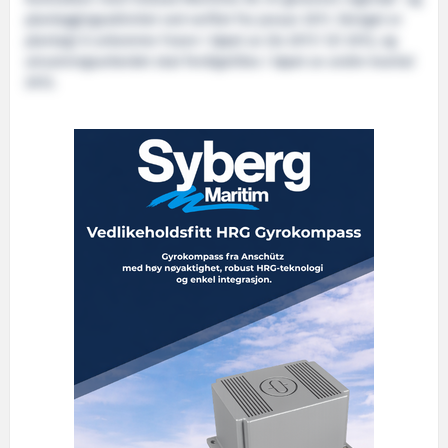
planleggingsaktivitet ved verftet fra januar 2011. Skroget er
planlagt å ankomme Fosen i løpet av Q4 2011/ Q1 2012, og
utrustningsarbeidet skal ferdigstilles i løpet av andre kvartal
2012.