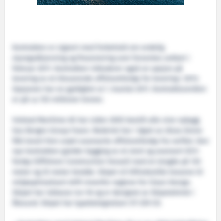
Kontrakten er signert med forbehold om endelig
styregodkjenning og finansiering som forventes avklart i
februar 2011. Kontrakten inkluderer også en opsjon på
levering av et tilsvarende offshorefartøy for levering i 2013.
Opsjonen har en gyldighet ut 1. kvartal 2011. Kontraktsverdien
er på ca 725 millioner kroner.
Volstad Maritime AS har siden 2005 bestilt alle sine nybygg
hos Bergen Group Fosen. Rederiet har i løpet av disse årene
fått levert fem svært avanserte offshorefartøy fra verftet. Den
nye kontrakten gjelder bygging av et stort og avansert OCV-
fartøy (Offshore Construction Vessel) med en lengde på 125
meter og 25 meter bredde. Skipet vil tilfredsstille kravene til
miljøoptimalisert drift innenfor reglene for Clean Design.
Skipet har isklasse Ice-1A og er designet av Skipsteknisk i
Ålesund. Skipet har typebetegnelsen ST-259 CD.