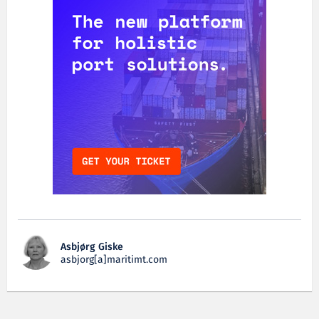
Asbjørg Giske
asbjorg[a]maritimt.com