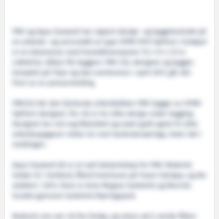
FMV og Aqua Seawork har signert design- og byggekontrakt på
en arbeids- og servicebåt av type HFMV W15 Sørfonn. Fartøyet
er en katamaran med hoveddimensjoner 15 x 12 x 3.9 m
LxBxDriss. Båten får byggenr. FMV 232, designes og bygges
komplett på Fitjar og skal overleveres i april 2017, går det
frem av en pressemelding.
FMV232 blir den fjortende arbeidsbåten FMV bygger av HFMV
Sørfonn designet. Per nå er tre slike design under bygging.
Designet har vist seg fleksibelt og svært godt egnet til ulike
arbeidsoppgaver rettet inn mot havbruksnæringa, heter det i
meldingen.
Aqua Seawork AS er et nytt bekjentskap for FMV. Rederiet
holder til i Herfjord, Åfjord kommune på Fosen halvøya, og ble
etablert i 2013. Eiere er Arne Magnar Guttelvik og Wenche
Sundet gjennom Guttelvik Næringspark.
Rederiet eier per nå fire fartøy, og satser på å utvide flåten