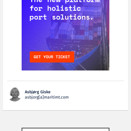
Asbjørg Giske
asbjorg[a]maritimt.com