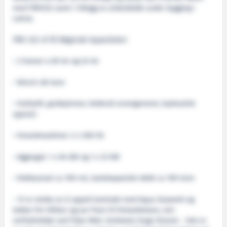
med FMV232 samt i tillegg en arbeidsbåt under bygging i
Latvia.
FMV 232 vil få følgende kapasiteter:
• 2 kraner a 65 tm og 32 tm
• Winch: 60 tonn
• Haikjeft, guidepinner, hekkrull arrangement, hydraulisk
operert
• Hovedmaskiner: 2 x 500 hk
• Aggregat: 1 x 84 kW og 1 x 23 kW
• Dekksareal ca 100 m2, lastekapasitet dekk ca 100 tonn
– Vi er stolte av å oppnå kontrakt med Aqua Seawork og
takker for tilliten og ser fram til fortsettelsen, sier
verfsdirektør ved Fitjar Mek. Verksted, Hugo Strand. – Det er