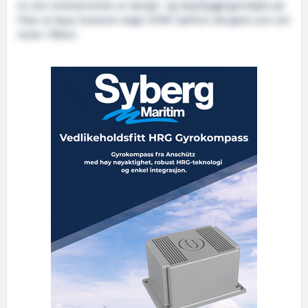
en stor anerkjennelse av design- og skipsbyggingsmiljøet på
Fitjar at Aqua Seawork velger HFMV Sørfonn designet som sitt
neste i flåten.