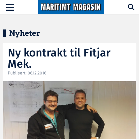
Hopp til hovedinnhold
Toggle
navigation
Nyheter
Ny kontrakt til Fitjar
Mek.
Publisert: 06.12.2016