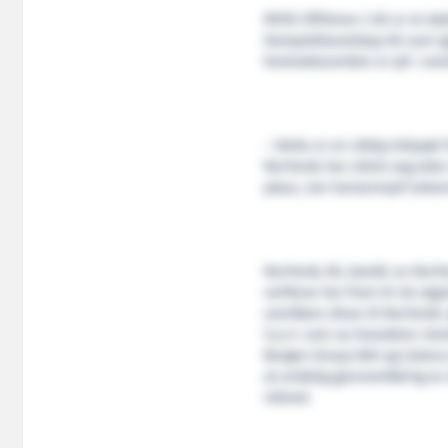
NFDS Offshore 2 AS er et da
Dampskibsselskap AS som igj
Kontraktsverdien er på i ove
– Dette er en viktig milepæl
NorYards har sikret seg ette
plass, sier konsernsjef Joha
NorYards AS, består av NorY
verftene har frem til nå utg
overføres disse til NorYards
S.a.r.l. som ny hovedeier. Ko
Bergen Group ASA og Calexco 
at endelig gjennomføring av 
måned.