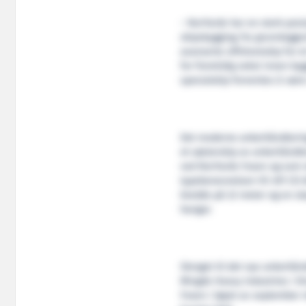
– NorYards har en sterk pos
skipsbygging; fra grunnleggen
avanserte offshoreskip for 
for fremtidig vekst innen by
spesialskip forventes å være
Det moderne ankerhåndtering
et søsterskip av ankerhåndte
ved NorYards Fosen og som ska
typebenevnelsen VS 491 CD A
bredde på 22 meter og en s
hangar.
Skroget til det nye ankerhån
Mingde Heavy Industries i K
Fosen i løpet av september må