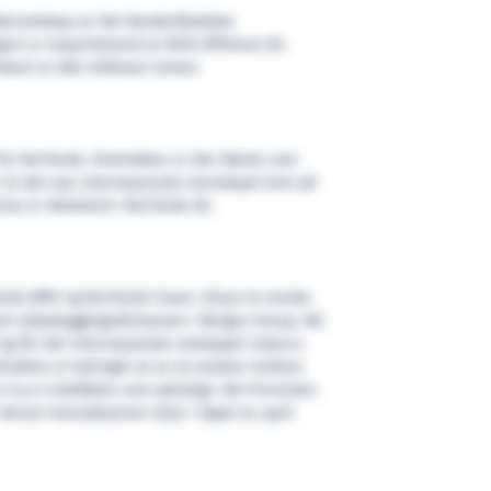
tterselskap av Det Nordenfjeldske
en er majoritetseid av BOA Offshore AS.
rkant av 650 millioner kroner.
 for NorYards. Kontrakten er den første som
r at det nye internasjonale eierskapet kom på
nnes D. Neteland i NorYards AS.
ards BMV og NorYards Fosen. Disse to norske
jort skipsbyggingsdivisjonen i Bergen Group. Nå
 og får det internasjonale selskapet Calexco
ntrakten er betinget at av at avtalen mellom
S.a.r.l sluttføres som planlagt. Det forventes
denne transaksjonen skjer i løpet av april