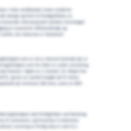
isjon i hele verdikjeden innen moderne
de design og frem til ferdigstillelse av
et krevende internasjonalt marked. Grunnlaget
gging av avanserte offshorefartøy og
 sterkt, sier Johannes D. Neteland.
sfartøyet som er nå er skrevet kontrakt på, er
ringsfartøyet som for tiden er under utrustning
l leveres i løpet av 2. kvartal i år. Skipet har
HTS, og har en samlet lengde på 91 meter,
lepekraft på minimum 285 tonn, samt en ROV
dteringsfartøyet skal ferdigstilles ved Nantong
ina til sommeren, og forventes å ankomme
ned. Levering av ferdig skip er satt til 2.