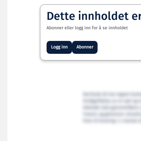
Dette innholdet e
Abonner eller logg inn for å se innholdet
Logg inn
Abonner
NorYards AS har tegnet kont
ferdigstillelse av et nytt o
Arbeidet skal gjennomføres 
Fosen), og genererer utrustnin
frem til levering i 2. kvartal 