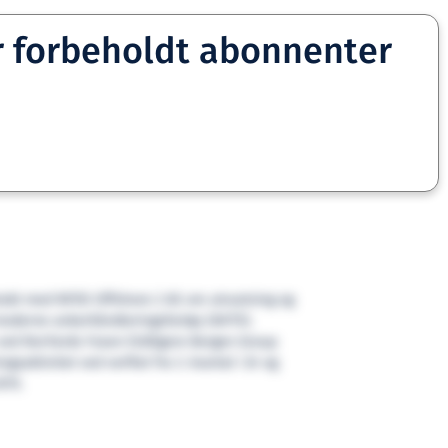
r forbeholdt abonnenter
rakt med NFDS Offshore 2 AS om utrustning og
g moderne ankerhåndteringsfartøy (AHTS).
ved NorYards Fosen (tidligere Bergen Group
gsaktivitet ved verftet fra 3. kvartal i år og
2015.