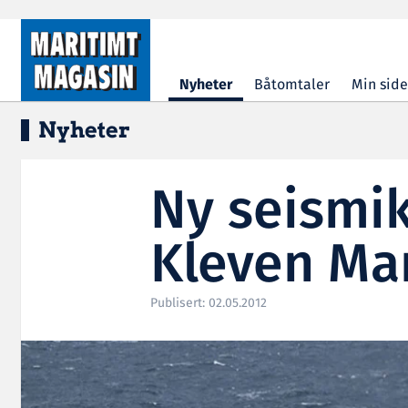
Hopp til hovedinnhold
Nyheter
Båtomtaler
Min side
Nyheter
Ny seismik
Kleven Ma
Publisert: 02.05.2012