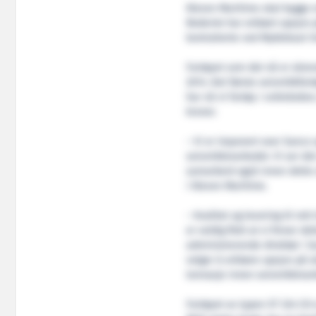
Kleven Maritime skal bygge 
Rederiet har erklært opsjon 
kontraherte ved Myklebust Ver
Fartøyet som det nå er skreve
2014. Det første seismikkfart
har nå ni fartøy i ordreboken,
kroner.
– Vi er imponert over Sanco 
seismikkmarkedet. Vi ser det 
samarbeid også innen dette 
i Kleven Maritime.
– Kvalitet og levering til ret
er veldig flott at vi finner de
administrerende direktør i Sa
velger å erklære opsjon på s
tonnasje innen seismikkmar
Fartøyet av typen ST 324 CD 