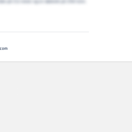
edde på 21,5 meter og en dødvekt på 2700 tonn.
.com