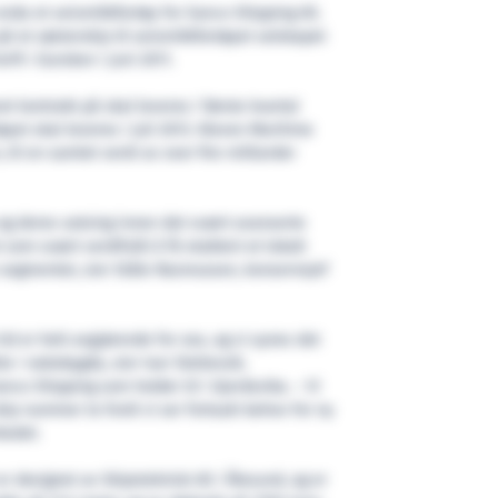
enda et seismikkfartøy for Sanco Shipping AS.
på et søsterskip til seismikkfartøyet selskapet
ft i Gursken i juni 2011.
t kontrakt på skal leveres i første kvartal
øyet skal leveres i juli 2013. Kleven Maritime
 til en samlet verdi av over fire milliarder
og deres satsing innen det svært avanserte
som svært verdifullt å få etablert et lokalt
segmentet, sier Ståle Rasmussen, konsernsjef
t tid er helt avgjørende for oss, og vi synes det
tte i nabobygda, sier Ivar Slettevoll,
nco Shipping som holder til i Gjerdsvika. – Vi
kip nummer to fordi vi ser fortsatt behov for ny
kedet.
er designet av Skipsteknisk AS i Ålesund, og er