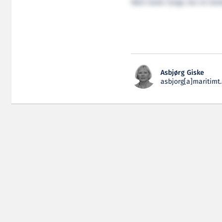
96,15 meter langt, har en br
Asbjørg Giske
asbjorg[a]maritimt