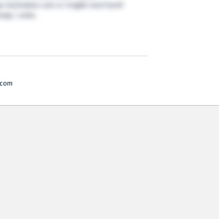
e kontrakten som er inngått med Fjord1
tøy i ordre.
.com