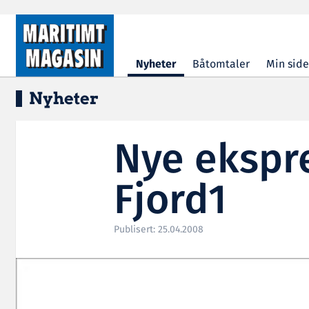
Hopp til hovedinnhold
Nyheter
Båtomtaler
Min side
Nyheter
Nye ekspre
Fjord1
Publisert: 25.04.2008