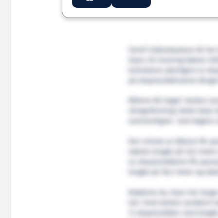
Fjord1 Fylkesbaatane AS har
Hyen, for levering høsten 20
kontrahere ytterligere to ek
på ekspressbåtrutene Bergen
Båtene blir bygd i karbon sa
skrogutforming. Dette betyr 
sammenlignet med dagens e
Den minste av båtene får pa
største lengde på 33,5 meter
av ekspressbåtene får passa
lengde på 38,2 meter og stør
Brødrene Aa, Hyen har lange
tok i bruk karbon sandwich te
17 ekspressbåter med lengde 