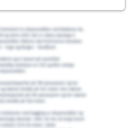
 kontrahert to ekspressbåter ved Brødrene Aa,
09 og våren 2010. Det er videre planlagt å
spressbåter. Båtene skal fortrinnsvis benyttes
 - Sogn og Bergen - Nordfjord.
ndwich og er basert på nyutviklet
betydlig reduksjon av CO2 og NOx utslipp
kspressbåter.
ssasjerkapasitet på 190 passasjerer og har
 og største bredde på 10,2 meter. Den største
sjerkapasitet på 294 passasjerer og har største
ste bredde på 10,6 meter.
 tradisjoner med bygging av ekspressbåter og
knologi allerede i 2001. De har så langt levert
mellom 19 til 28 meter i dette