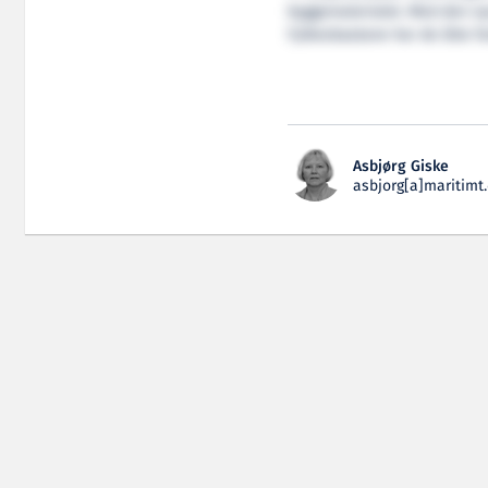
byggematerialet. Med den ny
Fylkesbaatane har de åtte far
Asbjørg Giske
asbjorg[a]maritimt