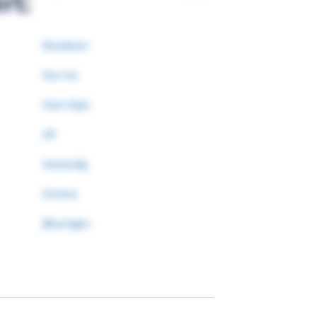
rt:
Nesabuen
Sea Fox
Siem Opal
Ulf
Vestrevåg
Victoria
Øksningen