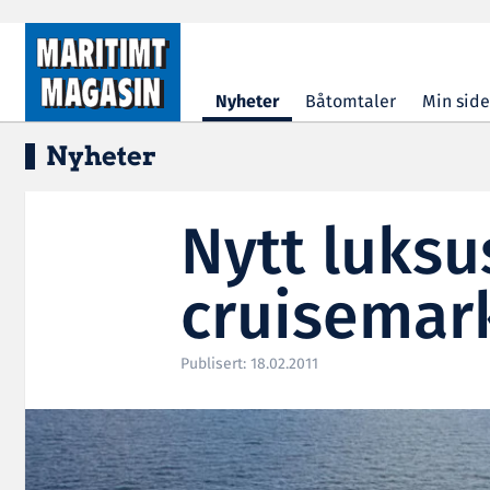
Hopp til hovedinnhold
Nyheter
Båtomtaler
Min side
Nyheter
Nytt luksu
cruisemar
Publisert: 18.02.2011