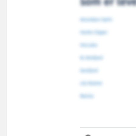
som er leve
Amundsen Spirit
Havila Clipper
Hercules
KL Brisfjord
Korsfjord
Litj-Klotind
Marina