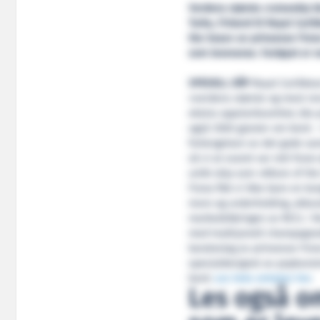
Verdens største cruiseskip b
Turku, Finland til Royal Cari
the Seas» av prinsesse Fion
som leveranse. Fartøyet er 
SPESIELL DÅP
Royal Caribbean
«verdens største og mest rev
ekstra oppmerksomhet, ble p
også 3500 gjester om bord. ­­­
forlengelsen av det gode s
så vi at svaret var rett for
unikt skip som «Allure of th
Fiona fikk vi ikke bare en k
moro og underholding, akkura
markedsføringen av RCCL i N
med tradisjonell champagned
karateslag av prinsesse Fio
spesialdesignet av popkunst
bord.
Les hele omtalen her
.
Les også o