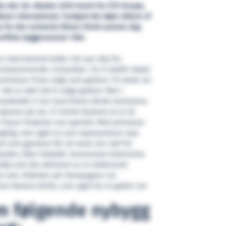
le den 28. oktober 2010 levert fra STX Europe,
bbean International. Fartøyet ble døpt «Allure of
a fra den animerte filmen Shrek samme dag
verftets byggenummer 1364.
 International kaller sitt nye skip for
olusjonerende cruiseskip». For å skaffe skipet
rinsesse Fiona valgt som gudmor. Til stede var
– Det er aldri lett å velge gudmor. Men i
amarbeidet vi har med Dream Works Animation,
an øynene på oss. Vi mente bestemt at et så
e Seas» fortjente noe spesielt. Med prinsesse
ongelig, men også en som representerer mye
t som gjestene får om bord, sier sjef for
orden, Ellen Stebekk. Seremonien kulminerte
åp som ble aktivisert av et elektronisk
na selv. Etiketten på champagnen var
ner Romero Britto, som også har et galleri om
m følgende nybygg